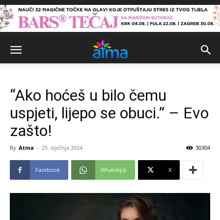
“Ako hoćeš u bilo čemu
uspjeti, lijepo se obuci.” – Evo
zašto!
By
Atma
-
25. siječnja 2024.
30304
Facebook
WhatsApp
X