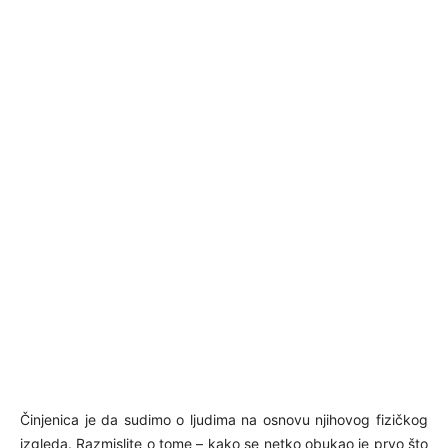
Činjenica je da sudimo o ljudima na osnovu njihovog fizičkog
izgleda. Razmislite o tome – kako se netko obukao je prvo što