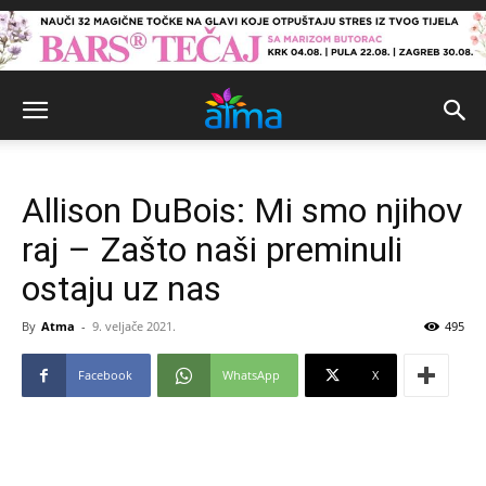
Allison DuBois: Mi smo njihov
raj – Zašto naši preminuli
ostaju uz nas
By
Atma
-
9. veljače 2021.
495
Facebook
WhatsApp
X