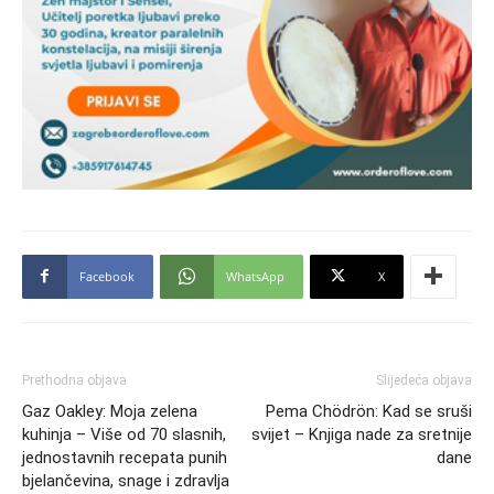
Facebook
WhatsApp
X
Prethodna objava
Slijedeća objava
Gaz Oakley: Moja zelena
Pema Chödrön: Kad se sruši
kuhinja – Više od 70 slasnih,
svijet – Knjiga nade za sretnije
jednostavnih recepata punih
dane
bjelančevina, snage i zdravlja