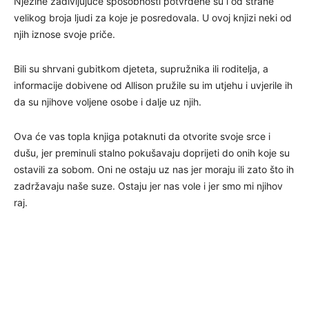
Njezine zadivljujuće sposobnosti potvrđene su i od strane
velikog broja ljudi za koje je posredovala. U ovoj knjizi neki od
njih iznose svoje priče.
Bili su shrvani gubitkom djeteta, supružnika ili roditelja, a
informacije dobivene od Allison pružile su im utjehu i uvjerile ih
da su njihove voljene osobe i dalje uz njih.
Ova će vas topla knjiga potaknuti da otvorite svoje srce i
dušu, jer preminuli stalno pokušavaju doprijeti do onih koje su
ostavili za sobom. Oni ne ostaju uz nas jer moraju ili zato što ih
zadržavaju naše suze. Ostaju jer nas vole i jer smo mi njihov
raj.