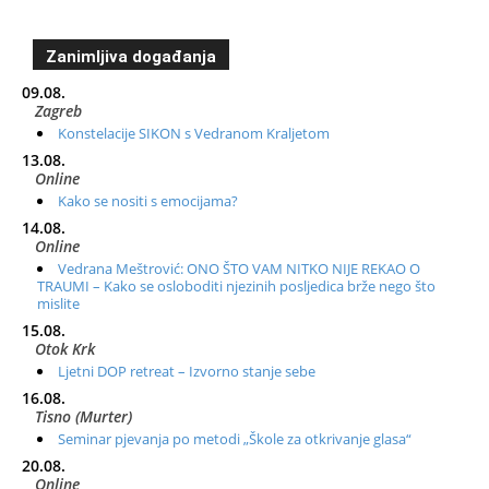
Zanimljiva događanja
09.08.
Zagreb
Konstelacije SIKON s Vedranom Kraljetom
13.08.
Online
Kako se nositi s emocijama?
14.08.
Online
Vedrana Meštrović: ONO ŠTO VAM NITKO NIJE REKAO O
TRAUMI – Kako se osloboditi njezinih posljedica brže nego što
mislite
15.08.
Otok Krk
Ljetni DOP retreat – Izvorno stanje sebe
16.08.
Tisno (Murter)
Seminar pjevanja po metodi „Škole za otkrivanje glasa“
20.08.
Online