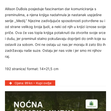
Allison DuBois posjeduje fascinantan dar komuniciranja s
preminulima, a njena knjiga nadahnula je nastanak uspješne
serije ,,Medij.” Njezine zadivljujuće sposobnosti potvrđene su i
od strane velikog broja ljudi, a neki od njih u knjizi iznose svoje
priče. Ova će vas topla knjiga potaknuti da otvorite svoje srce
i dušu, jer preminuli stalno pokušavaju doprijeti do onih koje su
ostavili za sobom. Oni ne ostaju uz nas jer moraju ili zato što ih
zadržavaju naše suze. Ostaju jer nas vole i jer smo mi njihov
raj.
192 stranice/ format: 14×21,5 cm
Cijena: 89 kn – Kupi ovdje