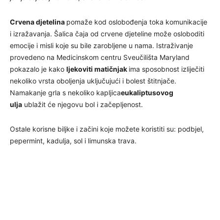
Crvena djetelina
pomaže kod oslobođenja toka komunikacije
i izražavanja. Šalica čaja od crvene djeteline može osloboditi
emocije i misli koje su bile zarobljene u nama. Istraživanje
provedeno na Medicinskom centru Sveučilišta Maryland
pokazalo je kako
ljekoviti matičnjak
ima sposobnost izliječiti
nekoliko vrsta oboljenja uključujući i bolest štitnjače.
Namakanje grla s nekoliko kapljica
eukaliptusovog
ulja
ublažit će njegovu bol i začepljenost.
Ostale korisne biljke i začini koje možete koristiti su: podbjel,
pepermint, kadulja, sol i limunska trava.