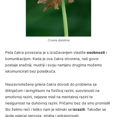
Crvena djetelina
Peta čakra povezana je s izražavanjem vlastite
osobnosti
i
komunikacijom. Kada je ova čakra otvorena, naš govor
postaje snažniji, mudriji i svoju namjeru drugima možemo
iskomunicirati bez poteškoća.
Neuravnotežena grlena čakra dovodi do problema sa
štitnjačom i laringitisom na fizičkoj razini, suovisnosti na
emotivnoj razini, nejasne misli na mentalnoj razini te
nesigurnost na duhovnoj razini. Pričamo bez da smo promislili
što želimo reći i teško nam je istinski se
izraziti
. Također se
javlja osjećaj nervoze, straha i anksioznosti.