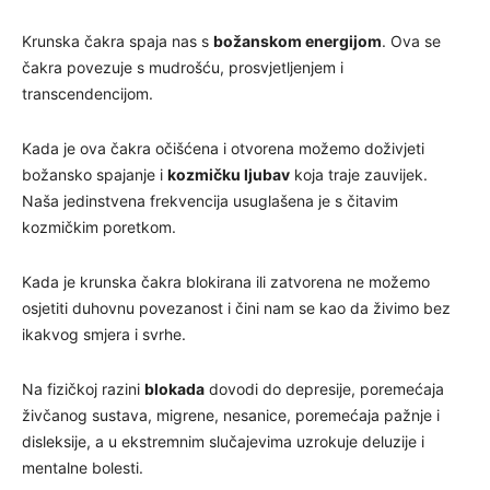
Krunska čakra spaja nas s
božanskom energijom
. Ova se
čakra povezuje s mudrošću, prosvjetljenjem i
transcendencijom.
Kada je ova čakra očišćena i otvorena možemo doživjeti
božansko spajanje i
kozmičku ljubav
koja traje zauvijek.
Naša jedinstvena frekvencija usuglašena je s čitavim
kozmičkim poretkom.
Kada je krunska čakra blokirana ili zatvorena ne možemo
osjetiti duhovnu povezanost i čini nam se kao da živimo bez
ikakvog smjera i svrhe.
Na fizičkoj razini
blokada
dovodi do depresije, poremećaja
živčanog sustava, migrene, nesanice, poremećaja pažnje i
disleksije, a u ekstremnim slučajevima uzrokuje deluzije i
mentalne bolesti.