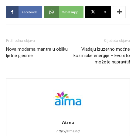
Facebook
WhatsApp
X
Prethodna objava
Slijedeća objava
Nova moderna mantra u obliku
Vladaju izuzetno moćne
ljetne pjesme
kozmičke energije – Evo što
možete napraviti!
Atma
http://atma.hr/