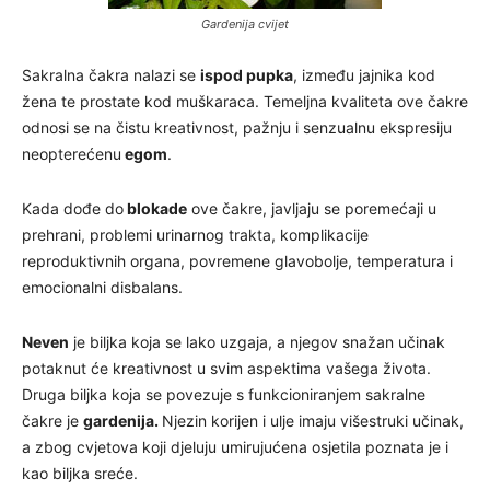
Gardenija cvijet
Sakralna čakra nalazi se
ispod pupka
, između jajnika kod
žena te prostate kod muškaraca. Temeljna kvaliteta ove čakre
odnosi se na čistu kreativnost, pažnju i senzualnu ekspresiju
neopterećenu
egom
.
Kada dođe do
blokade
ove čakre, javljaju se poremećaji u
prehrani, problemi urinarnog trakta, komplikacije
reproduktivnih organa, povremene glavobolje, temperatura i
emocionalni disbalans.
Neven
je biljka koja se lako uzgaja, a njegov snažan učinak
potaknut će kreativnost u svim aspektima vašega života.
Druga biljka koja se povezuje s funkcioniranjem sakralne
čakre je
gardenija.
Njezin korijen i ulje imaju višestruki učinak,
a zbog cvjetova koji djeluju umirujućena osjetila poznata je i
kao biljka sreće.