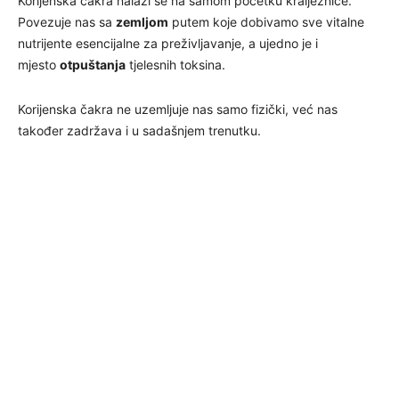
Korijenska čakra nalazi se na samom početku kralježnice.
Povezuje nas sa
zemljom
putem koje dobivamo sve vitalne
nutrijente esencijalne za preživljavanje, a ujedno je i
mjesto
otpuštanja
tjelesnih toksina.
Korijenska čakra ne uzemljuje nas samo fizički, već nas
također zadržava i u sadašnjem trenutku.