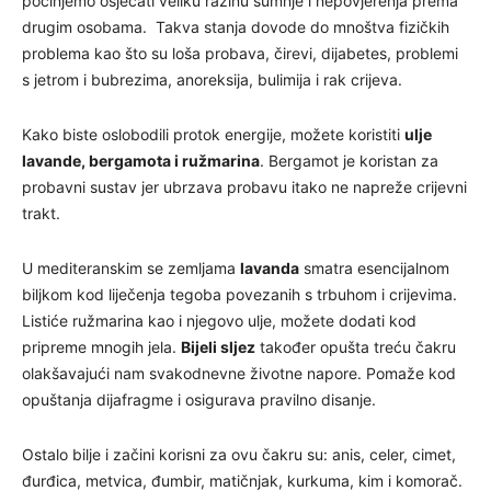
počinjemo osjećati veliku razinu sumnje i nepovjerenja prema
drugim osobama. Takva stanja dovode do mnoštva fizičkih
problema kao što su loša probava, čirevi, dijabetes, problemi
s jetrom i bubrezima, anoreksija, bulimija i rak crijeva.
Kako biste oslobodili protok energije, možete koristiti
ulje
lavande, bergamota i ružmarina
. Bergamot je koristan za
probavni sustav jer ubrzava probavu itako ne napreže crijevni
trakt.
U mediteranskim se zemljama
lavanda
smatra esencijalnom
biljkom kod liječenja tegoba povezanih s trbuhom i crijevima.
Listiće ružmarina kao i njegovo ulje, možete dodati kod
pripreme mnogih jela.
Bijeli sljez
također opušta treću čakru
olakšavajući nam svakodnevne životne napore. Pomaže kod
opuštanja dijafragme i osigurava pravilno disanje.
Ostalo bilje i začini korisni za ovu čakru su: anis, celer, cimet,
đurđica, metvica, đumbir, matičnjak, kurkuma, kim i komorač.