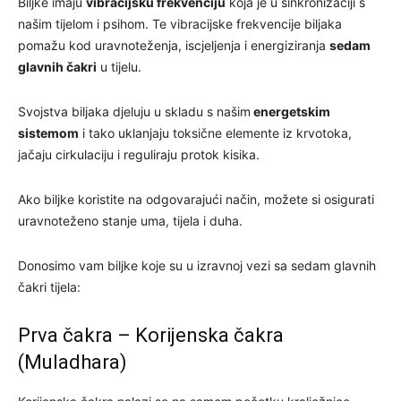
Biljke imaju
vibracijsku frekvenciju
koja je u sinkronizaciji s
našim tijelom i psihom. Te vibracijske frekvencije biljaka
pomažu kod uravnoteženja, iscjeljenja i energiziranja
sedam
glavnih čakri
u tijelu.
Svojstva biljaka djeluju u skladu s našim
energetskim
sistemom
i tako uklanjaju toksične elemente iz krvotoka,
jačaju cirkulaciju i reguliraju protok kisika.
Ako biljke koristite na odgovarajući način, možete si osigurati
uravnoteženo stanje uma, tijela i duha.
Donosimo vam biljke koje su u izravnoj vezi sa sedam glavnih
čakri tijela:
Prva čakra – Korijenska čakra
(Muladhara)