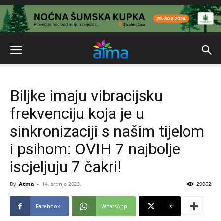
Biljke imaju vibracijsku
frekvenciju koja je u
sinkronizaciji s našim tijelom
i psihom: OVIH 7 najbolje
iscjeljuju 7 čakri!
By
Atma
-
14. srpnja 2023.
29062
Facebook
WhatsApp
X