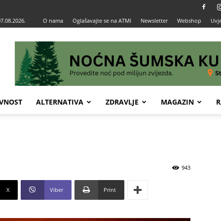
07.08.2026.
O nama
Oglašavajte se na ATMI
Newsletter
Webshop
Uvje
VNOST
ALTERNATIVA
ZDRAVLJE
MAGAZIN
R
943
X
Viber
Print