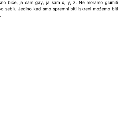
sno biće, ja sam gay, ja sam x, y, z. Ne moramo glumiti
o sebi). Jedino kad smo spremni biti iskreni možemo biti
.