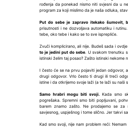
rođenja da ponekad nismo niti svjesni da u 
program za koji mislimo da je naša odluka, stav 
Put do sebe je zapravo itekako šumovit, b
prisutnosti i ne dozvoljava automatiku i rutinu
tebe, oko tebe i kako se to sve isprepliće.
Zvuči komplicirano, ali nije. Budeš sada i ovdje 
to je jedini put do sebe
. U svakom trenutku s
istinski želim taj posao? Zašto istinski nekome 
I često će se na prvu pojaviti jedan odgovor, al
drugi odgovor. Vrlo često ti drugi ili treći od
istine i da otkrijemo svoje laži (a te laži su naši 
Samo hrabri mogu biti svoji.
Kada smo skroz
pogrešaka. Spremni smo biti popljuvani, pohvalj
barem znamo zašto. Ne prodajemo se za si
savjesnog, uspješnog i tome slično. Jer takvi s
Kad smo svoji, nije nam problem reći: Nemam l