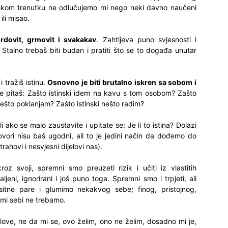
nekom trenutku ne odlučujemo mi nego neki davno naučeni
ili misao.
rdovit, grmovit i svakakav
. Zahtijeva puno svjesnosti i
. Stalno trebaš biti budan i pratiti što se to događa unutar
i tražiš istinu.
Osnovno je biti brutalno iskren sa sobom i
e pitaš: Zašto istinski idem na kavu s tom osobom? Zašto
nešto poklanjam? Zašto istinski nešto radim?
i ako se malo zaustavite i upitate se: Je li to istina? Dolazi
govori nisu baš ugodni, ali to je jedini način da dođemo do
strahovi i nesvjesni dijelovi nas).
 svoji, spremni smo preuzeti rizik i učiti iz vlastitih
eni, ignorirani i još puno toga. Spremni smo i trpjeti, ali
tne pare i glumimo nekakvog sebe; finog, pristojnog,
ami sebi ne trebamo.
ove, ne da mi se, ovo želim, ono ne želim, dosadno mi je,