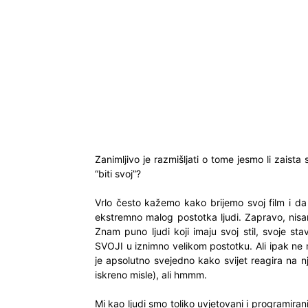
Zanimljivo je razmišljati o tome jesmo li zaista
“biti svoj”?
Vrlo često kažemo kako brijemo svoj film i da n
ekstremno malog postotka ljudi. Zapravo, nis
Znam puno ljudi koji imaju svoj stil, svoje stav
SVOJI u iznimno velikom postotku. Ali ipak ne 
je apsolutno svejedno kako svijet reagira na n
iskreno misle), ali hmmm.
Mi kao ljudi smo toliko uvjetovani i programira