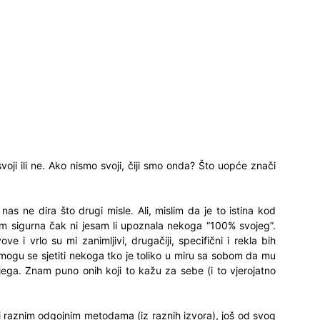
 svoji ili ne. Ako nismo svoji, čiji smo onda? Što uopće znači
as ne dira što drugi misle. Ali, mislim da je to istina kod
am sigurna čak ni jesam li upoznala nekoga “100% svojeg”.
ove i vrlo su mi zanimljivi, drugačiji, specifični i rekla bih
mogu se sjetiti nekoga tko je toliko u miru sa sobom da mu
jega. Znam puno onih koji to kažu za sebe (i to vjerojatno
ni raznim odgojnim metodama (iz raznih izvora), još od svog