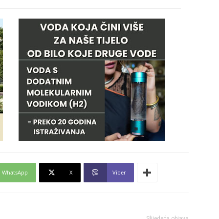
WhatsApp
X
Viber
Slijedeća objava