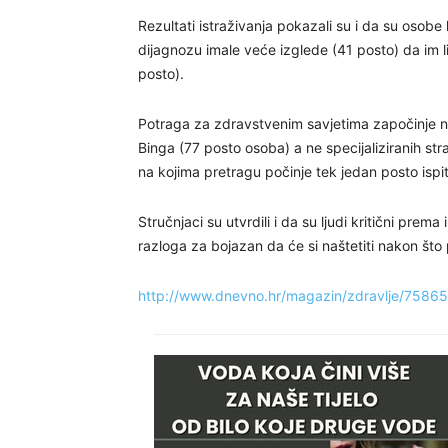
Rezultati istraživanja pokazali su i da su osob
dijagnozu imale veće izglede (41 posto) da im l
posto).
Potraga za zdravstvenim savjetima započinje na
Binga (77 posto osoba) a ne specijaliziranih str
na kojima pretragu počinje tek jedan posto ispit
Stručnjaci su utvrdili i da su ljudi kritični pre
razloga za bojazan da će si naštetiti nakon što 
http://www.dnevno.hr/magazin/zdravlje/75865-