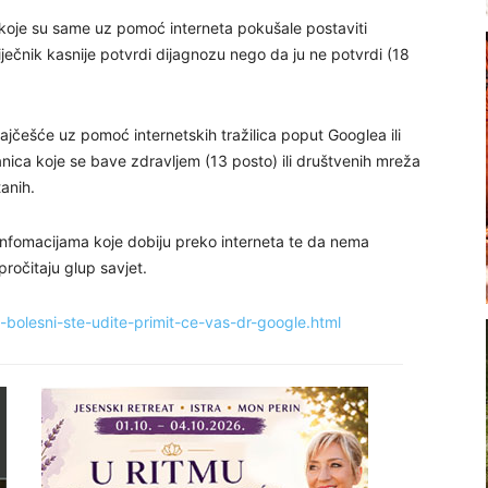
e koje su same uz pomoć interneta pokušale postaviti
iječnik kasnije potvrdi dijagnozu nego da ju ne potvrdi (18
jčešće uz pomoć internetskih tražilica poput Googlea ili
anica koje se bave zdravljem (13 posto) ili društvenih mreža
anih.
ma infomacijama koje dobiju preko interneta te da nema
pročitaju glup savjet.
bolesni-ste-udite-primit-ce-vas-dr-google.html