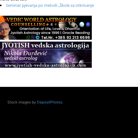
Seminar pjevanja po metodi „Škole za otkrivanje
glasa“
.08.
Online
Radionica: Pomagači iz drugih dimenzija Online –
otvoreno za sve
.08.
Zagreb+Online
Osnovni ThetaHealing® tečaj, Zagreb i Online
.08.
Pula
Access BARS®, otpusti stres
.08.
Pula
Access Energetski Facelift®
.08.
Stock images by
DepositPhotos
.
Zagreb
Pjesma srca / Zagreb
Online
Tečaj Višeg Vodstva, razvijanja intuicije i Akaša
zapisa
.08.