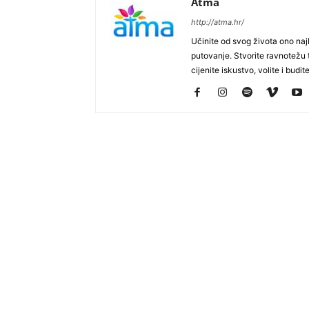
Atma
http://atma.hr/
Učinite od svog života ono najb
putovanje. Stvorite ravnotežu t
cijenite iskustvo, volite i budite