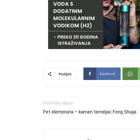
Facebook
Podijeli
Prethodna objava
Pet elemenata – kamen temeljac Feng Shuija