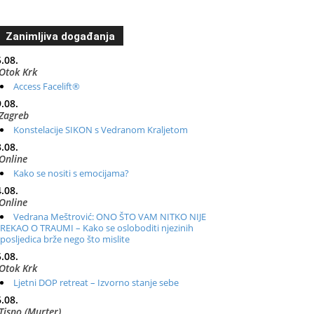
Zanimljiva događanja
.08.
Otok Krk
Access Facelift®
.08.
Zagreb
Konstelacije SIKON s Vedranom Kraljetom
.08.
Online
Kako se nositi s emocijama?
.08.
Online
Vedrana Meštrović: ONO ŠTO VAM NITKO NIJE
REKAO O TRAUMI – Kako se osloboditi njezinih
posljedica brže nego što mislite
.08.
Otok Krk
Ljetni DOP retreat – Izvorno stanje sebe
.08.
Tisno (Murter)