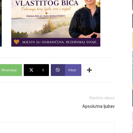
WhatsApp
X
Viber
Slijedeća objava
Apsolutna ljubav