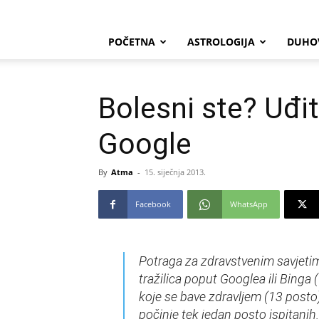
POČETNA
ASTROLOGIJA
DUHO
Bolesni ste? Uđit
Google
By
Atma
-
15. siječnja 2013.
Facebook
WhatsApp
Potraga za zdravstvenim savjeti
tražilica poput Googlea ili Binga 
koje se bave zdravljem (13 posto)
počinje tek jedan posto ispitanih.