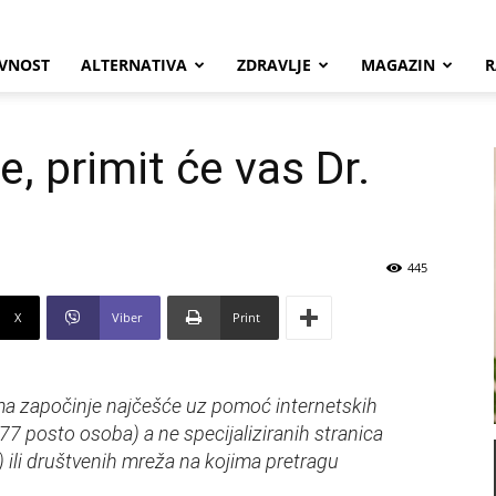
VNOST
ALTERNATIVA
ZDRAVLJE
MAGAZIN
R
e, primit će vas Dr.
445
X
Viber
Print
ma započinje najčešće uz pomoć internetskih
(77 posto osoba) a ne specijaliziranih stranica
 ili društvenih mreža na kojima pretragu