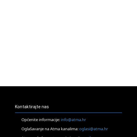
Kontaktirajte nas
Općenite informacije:
info@atma.hr
Oglašavanje na Atma kanalima:
oglasi@atma.hr