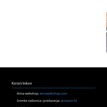
20
21
22
23
24
Korisni linkovi
Atma webshop:
atmawebshop.com
Snimke radionica i predavanja:
atmazon.hr
26