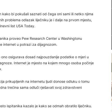
kako bi pokušali saznati od čega oni sami ili netko njima
enih problema odlazak liječniku je i dalje na prvom mjestu,
dnevni list USA Today.
spitanika proveo Pew Research Center u Washingtonu
 internet u potrazi za dijagnozom.
o ono osigurava dosad najpouzdanije podatke o mjeri u
ijagnoze. Internet je mjesto na kojem mnogo osoba počinje
x.
cija prikupljenih na internetu ljudi donose odluku o tomu
k jedna trećina sama odluči rješavati svoj zdravstveni
to ispitanika kazalo je kako se odmah obratilo liječniku.