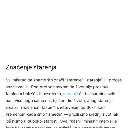
Značenje starenja
Svi mislimo da znamo što znači “starenje”: “starenje” ili “proces
sazrijevanja”. Pod pretpostavkom da život nije prekinut
fatalnom bolešću ili nesrećom,
starenje
će biti sudbina svih
nas. Više nego samo neizbježan dio života, Jung starenje
smatra “razvojnom fazom”, s intervalom od 60-ih kao
vremenom kada smo “između” — prošli smo srednji život, ali
još nismo u dubokoj starosti. Ovaj “kasni liminalni” interval je
faza koju treba proživjeti sa sviješću o njenom društvenom,