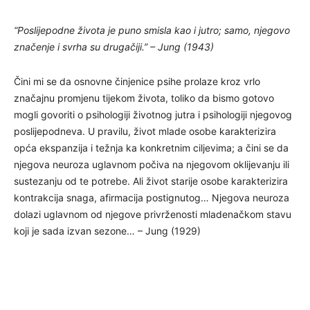
“Poslijepodne života je puno smisla kao i jutro; samo, njegovo
značenje i svrha su drugačiji.” – Jung (1943)
Čini mi se da osnovne činjenice psihe prolaze kroz vrlo
značajnu promjenu tijekom života, toliko da bismo gotovo
mogli govoriti o psihologiji životnog jutra i psihologiji njegovog
poslijepodneva. U pravilu, život mlade osobe karakterizira
opća ekspanzija i težnja ka konkretnim ciljevima; a čini se da
njegova neuroza uglavnom počiva na njegovom oklijevanju ili
sustezanju od te potrebe. Ali život starije osobe karakterizira
kontrakcija snaga, afirmacija postignutog… Njegova neuroza
dolazi uglavnom od njegove privrženosti mladenačkom stavu
koji je sada izvan sezone… – Jung (1929)