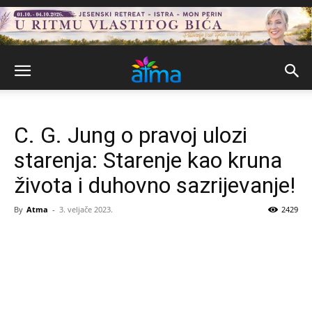
C. G. Jung o pravoj ulozi
starenja: Starenje kao kruna
života i duhovno sazrijevanje!
By
Atma
-
3. veljače 2023.
2429