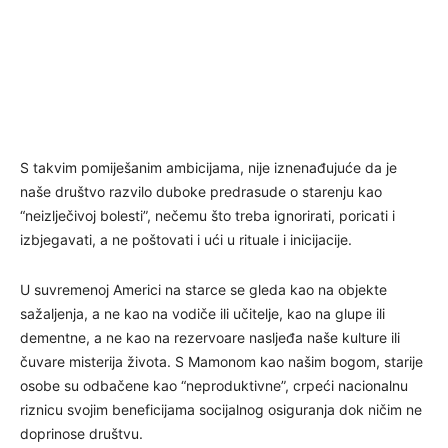
S takvim pomiješanim ambicijama, nije iznenađujuće da je
naše društvo razvilo duboke predrasude o starenju kao
“neizlječivoj bolesti”, nečemu što treba ignorirati, poricati i
izbjegavati, a ne poštovati i ući u rituale i inicijacije.
U suvremenoj Americi na starce se gleda kao na objekte
sažaljenja, a ne kao na vodiče ili učitelje, kao na glupe ili
dementne, a ne kao na rezervoare nasljeđa naše kulture ili
čuvare misterija života. S Mamonom kao našim bogom, starije
osobe su odbačene kao “neproduktivne”, crpeći nacionalnu
riznicu svojim beneficijama socijalnog osiguranja dok ničim ne
doprinose društvu.