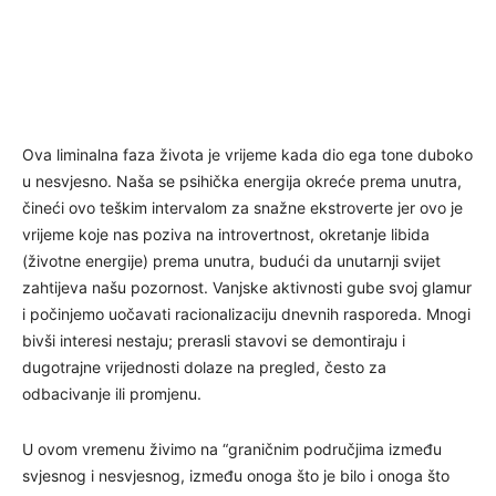
Ova liminalna faza života je vrijeme kada dio ega tone duboko
u nesvjesno. Naša se psihička energija okreće prema unutra,
čineći ovo teškim intervalom za snažne ekstroverte jer ovo je
vrijeme koje nas poziva na introvertnost, okretanje libida
(životne energije) prema unutra, budući da unutarnji svijet
zahtijeva našu pozornost. Vanjske aktivnosti gube svoj glamur
i počinjemo uočavati racionalizaciju dnevnih rasporeda. Mnogi
bivši interesi nestaju; prerasli stavovi se demontiraju i
dugotrajne vrijednosti dolaze na pregled, često za
odbacivanje ili promjenu.
U ovom vremenu živimo na “graničnim područjima između
svjesnog i nesvjesnog, između onoga što je bilo i onoga što