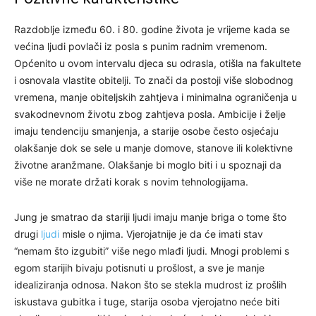
Razdoblje između 60. i 80. godine života je vrijeme kada se
većina ljudi povlači iz posla s punim radnim vremenom.
Općenito u ovom intervalu djeca su odrasla, otišla na fakultete
i osnovala vlastite obitelji. To znači da postoji više slobodnog
vremena, manje obiteljskih zahtjeva i minimalna ograničenja u
svakodnevnom životu zbog zahtjeva posla. Ambicije i želje
imaju tendenciju smanjenja, a starije osobe često osjećaju
olakšanje dok se sele u manje domove, stanove ili kolektivne
životne aranžmane. Olakšanje bi moglo biti i u spoznaji da
više ne morate držati korak s novim tehnologijama.
Jung je smatrao da stariji ljudi imaju manje briga o tome što
drugi
ljudi
misle o njima. Vjerojatnije je da će imati stav
“nemam što izgubiti” više nego mlađi ljudi. Mnogi problemi s
egom starijih bivaju potisnuti u prošlost, a sve je manje
idealiziranja odnosa. Nakon što se stekla mudrost iz prošlih
iskustava gubitka i tuge, starija osoba vjerojatno neće biti