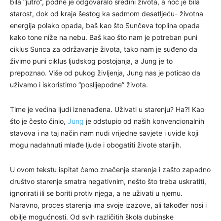
bila “jutro”, podne je odgovaralo sredini života, a noć je bila
starost, dok od kraja šestog ka sedmom desetljeću- životna
energija polako opada, baš kao što Sunčeva toplina opada
kako tone niže na nebu. Baš kao što nam je potreban puni
ciklus Sunca za održavanje života, tako nam je suđeno da
živimo puni ciklus ljudskog postojanja, a Jung je to
prepoznao. Više od pukog življenja, Jung nas je poticao da
uživamo i iskoristimo “poslijepodne” života.
Time je većina ljudi iznenađena. Uživati ​​u starenju? Ha?! Kao
što je često činio,
Jung
je odstupio od naših konvencionalnih
stavova i na taj način nam nudi vrijedne savjete i uvide koji
mogu nadahnuti mlađe ljude i obogatiti živote starijih.
U ovom tekstu ispitat ćemo značenje starenja i zašto zapadno
društvo starenje smatra negativnim, nešto što treba uskratiti,
ignorirati ili se boriti protiv njega, a ne uživati ​​u njemu.
Naravno, proces starenja ima svoje izazove, ali također nosi i
obilje mogućnosti. Od svih različitih škola dubinske