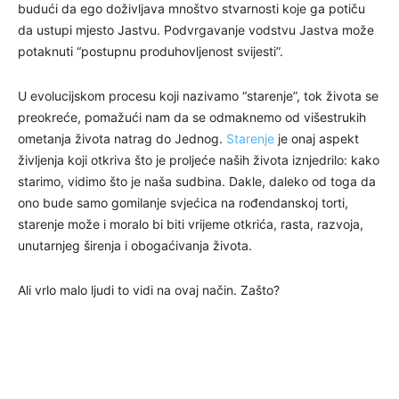
budući da ego doživljava mnoštvo stvarnosti koje ga potiču
da ustupi mjesto Jastvu. Podvrgavanje vodstvu Jastva može
potaknuti “postupnu produhovljenost svijesti”.
U evolucijskom procesu koji nazivamo “starenje”, tok života se
preokreće, pomažući nam da se odmaknemo od višestrukih
ometanja života natrag do Jednog.
Starenje
je onaj aspekt
življenja koji otkriva što je proljeće naših života iznjedrilo: kako
starimo, vidimo što je naša sudbina. Dakle, daleko od toga da
ono bude samo gomilanje svjećica na rođendanskoj torti,
starenje može i moralo bi biti vrijeme otkrića, rasta, razvoja,
unutarnjeg širenja i obogaćivanja života.
Ali vrlo malo ljudi to vidi na ovaj način. Zašto?