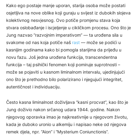
Kako ego postaje manje uporan, starija osoba može postati
osjetljiva na nove oblike koji guraju u svijest iz dubokih slojeva
kolektivnog nesvjesnog. Ovo potiče promjenu stava koja
stvara oslobađanje i iscjeljenje u cikličkom procesu. Ono što je
Jung nazvao “razvojnim imperativom” — ta urođena sila u
svakome od nas koja potiče naš
rast
— može se podići u
kasnijim godinama kako bi pomogla starijima da prijeđu u
novu fazu. Još jedna urođena funkcija, transcendentna
funkcija – taj psihički fenomen koji pomiruje suprotnosti –
može se pojaviti u kasnom liminalnom intervalu, ujedinjujući
ono što je prethodno bilo polarizirano i njegujući integritet,
autentičnost i individuaciju.
Često kasna liminalnost doživljava “kasni procvat”, kao što je
Jung doživio nakon srčanog udara 1944. godine. Nakon
njegovog oporavka imao je najkreativnije u njegovom životu,
kada je duboko uronio u alkemiju i napisao neke od njegova
remek djela, npr. “Aion” i “Mysterium Coniunctionis”.