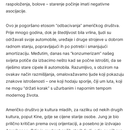
raspoloženja, bolove – starenje počinje imati negativne
asocijacije.
Ovo je pogoršano etosom “odbacivanja” američkog društva.
Prije mnogo godina, dok je štedljivost bila vrlina, ljudi su
održavali svoje automobile, uređaje i druge strojeve u dobrom
radnom stanju, popravljajući ih po potrebi i smanjujući
amortizaciju. Međutim, danas nas “konzumerizam” našeg
svijeta potiče da izbacimo nešto kad se počne istrošiti, da se
riješimo stare cipele ili automobila. Razumljivo, s obzirom na
ovakav način razmišljanja, omalovažavamo ljude koji pokazuju
znakove istrošenosti – one koji hodaju sporije, čiji um luta, koji
ne mogu “držati korak” s užurbanim i napornim tempom
modernog života.
Američko društvo je kultura mladih, za razliku od nekih drugih
kultura, poput Kine, gdje se cijene starije osobe. Jung je bio
prilično kritičan prema ovoj orijentaciji, a posebno je izdvajao