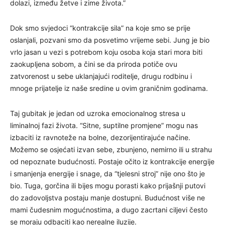
dolazi, između žetve i zime života.”
Dok smo svjedoci “kontrakcije sila” na koje smo se prije
oslanjali, pozvani smo da posvetimo vrijeme sebi. Jung je bio
vrlo jasan u vezi s potrebom koju osoba koja stari mora biti
zaokupljena sobom, a čini se da priroda potiče ovu
zatvorenost u sebe uklanjajući roditelje, drugu rodbinu i
mnoge prijatelje iz naše sredine u ovim graničnim godinama.
Taj gubitak je jedan od uzroka emocionalnog stresa u
liminalnoj fazi života. “Sitne, suptilne promjene” mogu nas
izbaciti iz ravnoteže na bolne, dezorijentirajuće načine.
Možemo se osjećati izvan sebe, zbunjeno, nemirno ili u strahu
od nepoznate budućnosti. Postaje očito iz kontrakcije energije
i smanjenja energije i snage, da “tjelesni stroj” nije ono što je
bio. Tuga, gorčina ili bijes mogu porasti kako prijašnji putovi
do zadovoljstva postaju manje dostupni. Budućnost više ne
mami čudesnim mogućnostima, a dugo zacrtani ciljevi često
se moraju odbaciti kao nerealne iluzije.