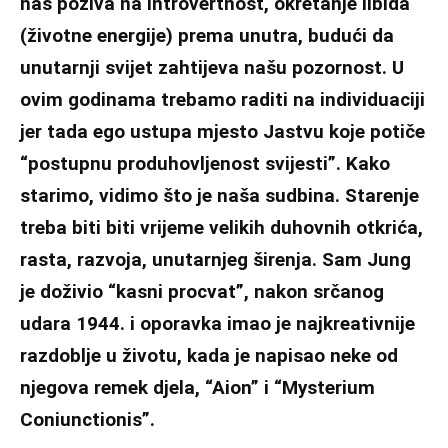
nas poziva na introvertnost, okretanje libida
(životne energije) prema unutra, budući da
unutarnji svijet zahtijeva našu pozornost. U
ovim godinama trebamo raditi na individuaciji
jer tada ego ustupa mjesto Jastvu koje potiče
“postupnu produhovljenost svijesti”. Kako
starimo, vidimo što je naša sudbina. Starenje
treba biti biti vrijeme velikih duhovnih otkrića,
rasta, razvoja, unutarnjeg širenja. Sam Jung
je doživio “kasni procvat”, nakon srčanog
udara 1944. i oporavka imao je najkreativnije
razdoblje u životu, kada je napisao neke od
njegova remek djela, “Aion” i “Mysterium
Coniunctionis”.