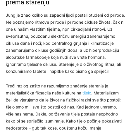
prema starenju
Jung je znao koliko su zapadni ljudi postali otuđeni od prirode.
Ne poznajemo ritmove prirode i prirodne cikluse života, čak ni
one u našim vlastitim tijelima, npr. cirkadijalni ritmovi. Uz
sveprisutnu, pouzdanu električnu energiju zanemarujemo
cikluse dana i noći; kod centralnog grijanja i klimatizacije
zanemarujemo cikluse godišnjih doba; a uz hiperprodukciju
alopatske farmakopeje koja nudi sve vrste hormona,
ignoriramo tjelesne cikluse. Starenje je dio životnog ritma, ali
konzumiramo tablete i napitke kako bismo ga spriječili.
Treći razlog zašto ne razumijemo značenje starenja je
materijalistička fiksacija naše kulture na
tijelo
. Materijalizam
želi da vjerujemo da je život na fizičkoj razini sve što postoji:
tijelo smo mi i sve što postoji od nas. Kad jednom umremo,
više nas nema. Dakle, održavanje tijela postaje neophodno
kako bi se spriječilo izumiranje. Kako tijelo počinje pokazivati ​​
nedostatke – gubitak kose, opuštenu kožu, manje