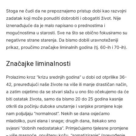
Stoga ne čudi da ne prepoznajemo pristup dobi kao razvojni
zadatak koji može ponuditi dobrobiti i obogatiti život. Nije
iznenađujuće da je malo napisano o prednostima i
mogućnostima u starosti. Sve na što se obično fokusiramo su
negativne strane starenja. Da bismo dobili uravnoteženiji
prikaz, proučimo značajke liminalnih godina (tj. 60-ih i 70-ih).
Značajke liminalnosti
Prolazimo kroz “krizu srednjih godina” u dobi od otprilike 36-
42, preuređujući naše živote na više ili manje drastičan način,
a zatim osjetimo da se stvari slažu u ono što očekujemo da će
biti ostatak života, samo da bismo 20 do 25 godina kasnije
otkrili da počinju duboke unutarnje i vanjske promjene koje
nam poljuljaju “normalnost”. Nekih se dana osjećamo
mladoliko, puni elana i snage; drugih dana, itekako smo
svjesni “dobnih nedostataka”. Primjećujemo tjelesne promjene
– više masnoće, opuštenu kožu, “somatiziranje” (prevođenje