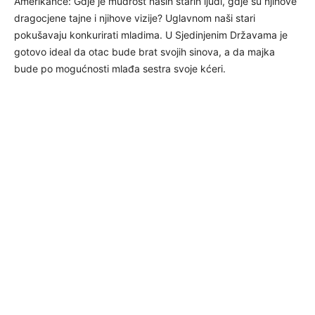
Amerikance: Gdje je mudrost naših starih ljudi, gdje su njihove
dragocjene tajne i njihove vizije? Uglavnom naši stari
pokušavaju konkurirati mladima. U Sjedinjenim Državama je
gotovo ideal da otac bude brat svojih sinova, a da majka
bude po mogućnosti mlađa sestra svoje kćeri.