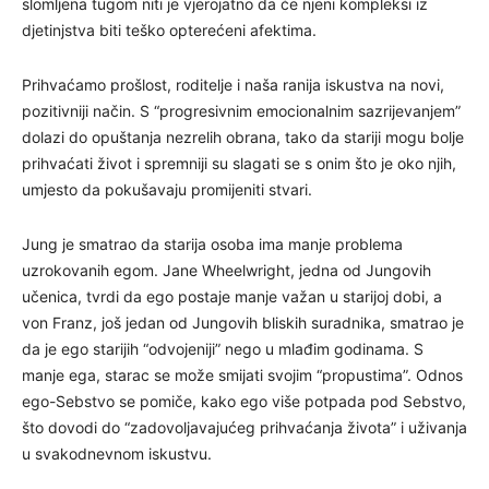
slomljena tugom niti je vjerojatno da će njeni kompleksi iz
djetinjstva biti teško opterećeni afektima.
Prihvaćamo prošlost, roditelje i naša ranija iskustva na novi,
pozitivniji način. S “progresivnim emocionalnim sazrijevanjem”
dolazi do opuštanja nezrelih obrana, tako da stariji mogu bolje
prihvaćati život i spremniji su slagati se s onim što je oko njih,
umjesto da pokušavaju promijeniti stvari.
Jung je smatrao da starija osoba ima manje problema
uzrokovanih egom. Jane Wheelwright, jedna od Jungovih
učenica, tvrdi da ego postaje manje važan u starijoj dobi, a
von Franz, još jedan od Jungovih bliskih suradnika, smatrao je
da je ego starijih “odvojeniji” nego u mlađim godinama. S
manje ega, starac se može smijati svojim “propustima”. Odnos
ego-Sebstvo se pomiče, kako ego više potpada pod Sebstvo,
što dovodi do “zadovoljavajućeg prihvaćanja života” i uživanja
u svakodnevnom iskustvu.