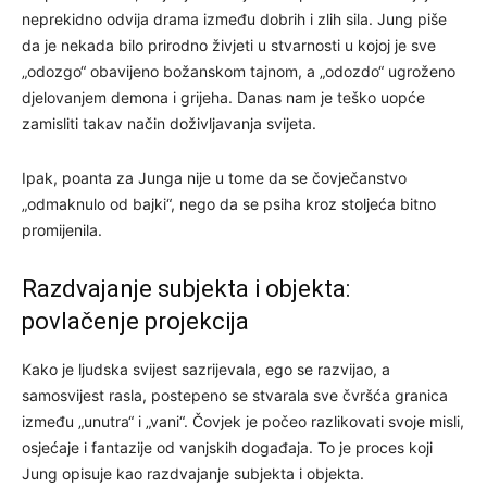
neprekidno odvija drama između dobrih i zlih sila. Jung piše
da je nekada bilo prirodno živjeti u stvarnosti u kojoj je sve
„odozgo“ obavijeno božanskom tajnom, a „odozdo“ ugroženo
djelovanjem demona i grijeha. Danas nam je teško uopće
zamisliti takav način doživljavanja svijeta.
Ipak, poanta za Junga nije u tome da se čovječanstvo
„odmaknulo od bajki“, nego da se psiha kroz stoljeća bitno
promijenila.
Razdvajanje subjekta i objekta:
povlačenje projekcija
Kako je ljudska svijest sazrijevala, ego se razvijao, a
samosvijest rasla, postepeno se stvarala sve čvršća granica
između „unutra“ i „vani“. Čovjek je počeo razlikovati svoje misli,
osjećaje i fantazije od vanjskih događaja. To je proces koji
Jung opisuje kao razdvajanje subjekta i objekta.