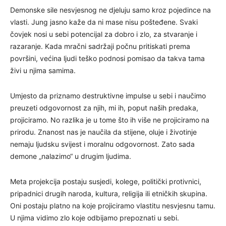
Demonske sile nesvjesnog ne djeluju samo kroz pojedince na
vlasti. Jung jasno kaže da ni mase nisu pošteđene. Svaki
čovjek nosi u sebi potencijal za dobro i zlo, za stvaranje i
razaranje. Kada mračni sadržaji počnu pritiskati prema
površini, većina ljudi teško podnosi pomisao da takva tama
živi u njima samima.
Umjesto da priznamo destruktivne impulse u sebi i naučimo
preuzeti odgovornost za njih, mi ih, poput naših predaka,
projiciramo. No razlika je u tome što ih više ne projiciramo na
prirodu. Znanost nas je naučila da stijene, oluje i životinje
nemaju ljudsku svijest i moralnu odgovornost. Zato sada
demone „nalazimo“ u drugim ljudima.
Meta projekcija postaju susjedi, kolege, politički protivnici,
pripadnici drugih naroda, kultura, religija ili etničkih skupina.
Oni postaju platno na koje projiciramo vlastitu nesvjesnu tamu.
U njima vidimo zlo koje odbijamo prepoznati u sebi.