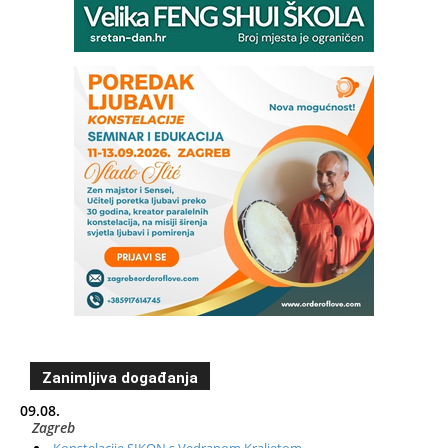
Zanimljiva događanja
09.08.
Zagreb
Konstelacije SIKON s Vedranom Kraljetom