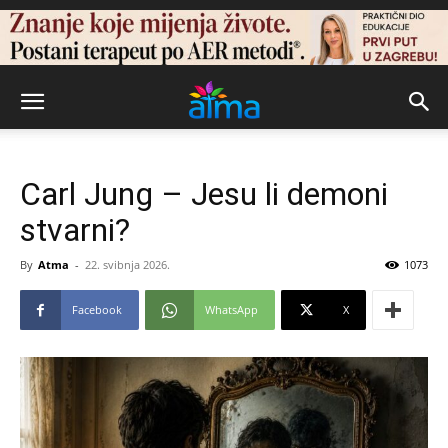
Carl Jung – Jesu li demoni
stvarni?
By
Atma
-
22. svibnja 2026.
1073
Facebook
WhatsApp
X