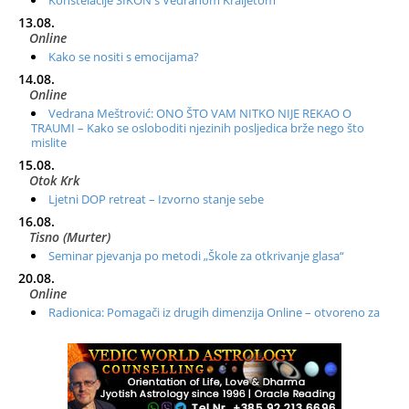
13.08.
Online
Kako se nositi s emocijama?
14.08.
Online
Vedrana Meštrović: ONO ŠTO VAM NITKO NIJE REKAO O
TRAUMI – Kako se osloboditi njezinih posljedica brže nego što
mislite
15.08.
Otok Krk
Ljetni DOP retreat – Izvorno stanje sebe
16.08.
Tisno (Murter)
Seminar pjevanja po metodi „Škole za otkrivanje glasa“
20.08.
Online
Radionica: Pomagači iz drugih dimenzija Online – otvoreno za
sve
21.08.
Zagreb+Online
Osnovni ThetaHealing® tečaj, Zagreb i Online
22.08.