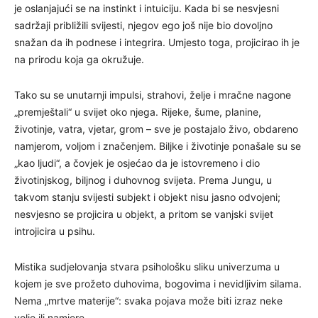
je oslanjajući se na instinkt i intuiciju. Kada bi se nesvjesni
sadržaji približili svijesti, njegov ego još nije bio dovoljno
snažan da ih podnese i integrira. Umjesto toga, projicirao ih je
na prirodu koja ga okružuje.
Tako su se unutarnji impulsi, strahovi, želje i mračne nagone
„premještali“ u svijet oko njega. Rijeke, šume, planine,
životinje, vatra, vjetar, grom – sve je postajalo živo, obdareno
namjerom, voljom i značenjem. Biljke i životinje ponašale su se
„kao ljudi“, a čovjek je osjećao da je istovremeno i dio
životinjskog, biljnog i duhovnog svijeta. Prema Jungu, u
takvom stanju svijesti subjekt i objekt nisu jasno odvojeni;
nesvjesno se projicira u objekt, a pritom se vanjski svijet
introjicira u psihu.
Mistika sudjelovanja stvara psihološku sliku univerzuma u
kojem je sve prožeto duhovima, bogovima i nevidljivim silama.
Nema „mrtve materije“: svaka pojava može biti izraz neke
volje ili namjere.