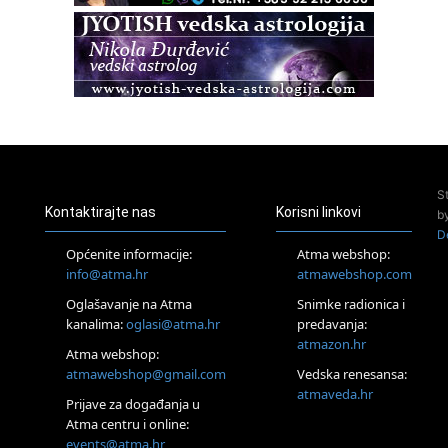
Zagreb
Osnovna radionica za izscjeljivanje pranom (Basic Pranic
Healing course)
Pula
Access BARS®, otpusti stres
23.08.
Pula
Access Energetski Facelift®
24.08.
S
Zagreb
Kontaktirajte nas
Korisni linkovi
b
Pjesma srca / Zagreb
D
Online
Općenite informacije:
Atma webshop:
Tečaj Višeg Vodstva, razvijanja intuicije i Akaša zapisa
info@atma.hr
atmawebshop.com
25.08.
Oglašavanje na Atma
Snimke radionica i
Online
kanalima:
oglasi@atma.hr
predavanja:
Upisi u program Profesionalni hipnoterapeut — nova
generacija kreće 25.08. 2026.
atmazon.hr
Atma webshop:
26.08.
atmawebshop@gmail.com
Vedska renesansa:
Online
atmaveda.hr
Postanite Nositelj Vibracije Nove Zemlje
Prijave za događanja u
Atma centru i online:
27.08.
events@atma.hr
Visoko