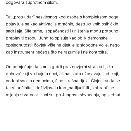
odgovara suprotnom silom.
Taj „protuudar“ nesvjesnog kod osobe s kompleksom boga
pojavljuje se kao aktivacija mračnih, destruktivnih psihičkih
sadržaja. Sile tame, izopačenosti i uništenja mogu potpuno
preplaviti osobu. Jung to opisuje kao oblik demonske
opsjednutosti: čovjek više ne djeluje iz slobodne volje, nego
kao instrument nečega što ne razumije i ne kontrolira.
On primjećuje da smo izgubili praznovjerni strah od „zlih
duhova“ koji vrebaju u noći, ali nas zato užasavaju ljudi koji,
vođeni svojim demonima, čine strašna djela. Činjenica da se
takvi počinitelji doživljavaju kao „nadljudi“ ili „izabrani“ ne
mijenja stvarnost – oni su, po Jungovu shvaćanju, opsjednuti.