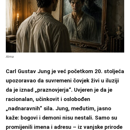
Atma
Carl Gustav Jung je već početkom 20. stoljeća
upozoravao da suvremeni čovjek živi u iluziji
da je iznad „praznovjerja“. Uvjeren je da je
racionalan, učinkovit i oslobođen
„nadnaravnih“ sila. Jung, međutim, jasno
kaže: bogovi i demoni nisu nestali. Samo su
promijenili imena i adresu – iz vanjske prirode