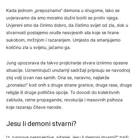
Kada jednom „prepoznamo“ demona u drugome, lako se
uvjeravamo da smo moralno dužni boriti se protiv njega.
Uvjereni smo da činimo dobro, da čistimo svijet od zla, dok u
stvarnosti postajemo oruđe nesvjesnih sila koje se hrane
sukobom, mržnjom i razaranjem. Umjesto da smanjujemo
količinu zla u svijetu, jačamo ga.
Jung upozorava da takvo projiciranje stvara iznimno opasne
situacije. Uznemirujući unutarnji sadržaji pripisuju se navodnoj
zloj volji izvan nas samih. Ona se, naravno, najlakše
„pronalazi“ kod onih s druge strane granice, druge rase, druge
religije ili druge političke opcije. To dovodi do kolektivnih
zabluda, ratne propagande, revolucija i masovnih psihoza
koje razaraju čitave narode.
Jesu li demoni stvarni?
Iz Jungove perspektive, pitanje „jesu li demoni stvarni?“ traži