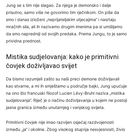
Jung se s tim nije slagao. Za njega je demonsko i dalje
prisutno, samo više ne govorimo tim rječnikom. On piše da
smo i danas izloženi „neprijateljskim utjecajima“ i nasrtaju
mračnih sila, ali ih nazivamo drugim imenima pa si umišljamo
da smo napredniji od svojih predaka. Prema Jungu, to je samo
prividna prednost.
Mistika sudjelovanja: kako je primitivni
čovjek doživljavao svijet
Da bismo razumjeli zašto su naši preci demone doživljavali
kao stvarne, a mi ih smještamo u područje bajki, Jung upućuje
na ono što francuski filozof Lucien Lévy-Bruhl naziva „mistika
sudjelovanja“. Riječ je o načinu doživljavanja u kojem ne postoji
jasna granica između unutarnjeg i vanjskog svijeta.
Primitivni čovjek nije imao razvijen osjećaj razdvojenosti
između „ja“ i okoline. Zbog visokog stupnja nesvjesnosti, živio