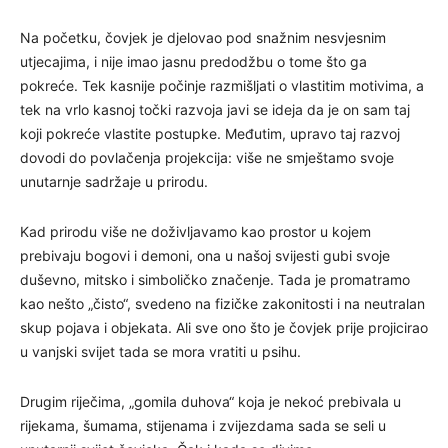
Na početku, čovjek je djelovao pod snažnim nesvjesnim
utjecajima, i nije imao jasnu predodžbu o tome što ga
pokreće. Tek kasnije počinje razmišljati o vlastitim motivima, a
tek na vrlo kasnoj točki razvoja javi se ideja da je on sam taj
koji pokreće vlastite postupke. Međutim, upravo taj razvoj
dovodi do povlačenja projekcija: više ne smještamo svoje
unutarnje sadržaje u prirodu.
Kad prirodu više ne doživljavamo kao prostor u kojem
prebivaju bogovi i demoni, ona u našoj svijesti gubi svoje
duševno, mitsko i simboličko značenje. Tada je promatramo
kao nešto „čisto“, svedeno na fizičke zakonitosti i na neutralan
skup pojava i objekata. Ali sve ono što je čovjek prije projicirao
u vanjski svijet tada se mora vratiti u psihu.
Drugim riječima, „gomila duhova“ koja je nekoć prebivala u
rijekama, šumama, stijenama i zvijezdama sada se seli u