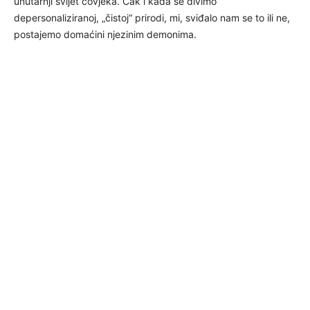
unutarnji svijet čovjeka. Čak i kada se divimo
depersonaliziranoj, „čistoj“ prirodi, mi, sviđalo nam se to ili ne,
postajemo domaćini njezinim demonima.