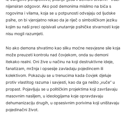
nijansiran odgovor. Ako pod demonima mislimo na bića s
rogovima i vilama, koja se u potpunosti odvajaju od ljudske
psihe, on bi vjerojatno rekao da je riječ o simboličkom jeziku
kojim su naši preci opisivali unutarnje psihičke stvarnosti koje
nisu mogli razumjeti.
No ako demona shvatimo kao sliku moćne nesvjesne sile koja
može preuzeti kontrolu nad čovjekom, onda su demoni
itekako realni. Oni žive u načinu na koji destruktivne ideje,
fanatizam, mržnja i opsesije zavladaju pojedincem ili
kolektivom. Pokazuju se u trenucima kada čovjek djeluje
protiv vlastitog razuma i savjesti, kao da ga nešto „vuče“ u
propast. Pojavljuju se u političkim projektima koji završavaju
masovnim nasiljem, u ideologijama koje opravdavaju
dehumanizaciju drugih, u opsesivnim porivima koji uništavaju
pojedinačni život.