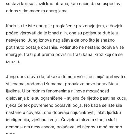
sustavi koji su služili kao obrana, kao način da se uspostavi
odnos s tim moćnim energijama.
Kada su te iste energije proglašene praznovjerjem, a čovjek
počeo vjerovati da je iznad njih, one su potisnute dublje u
nesvjesno. Jung iznova naglašava da ono što je snažno
potisnuto postaje opasnije. Potisnuto ne nestaje: dobiva više
energije, traži put prema površini, traži kanal kroz koji će se
izraziti.
Jung upozorava da, otkako demoni više „ne smiju“ prebivati u
stijenama, vodama i šumama, pronalaze novo boravište u
ljudima. U prirodnim fenomenima njihove mogućnosti
djelovanja bile su ograničene – stijena će rijetko pasti na kuću,
rijeka će tek povremeno poplaviti polja. No kada se iste sile
nastane u čovjeku, one dobivaju najučinkovitiji alat: ljudsku
inteligenciju, vještinu i volju. Čovjek u takvom stanju služi
demonskom nesvjesnom, pojačavajući njegovu moć mnogo
puta.