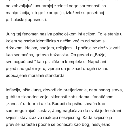
ne zahvaljujući unutarnjoj zrelosti nego spremnosti na
manipulaciju, intrige i korupciju, izloženi su posebnoj
psihološkoj opasnosti.
Jung taj fenomen naziva psihološkom inflacijom. To je stanje u
kojem se osoba identificira s nečim većim od sebe: s
državom, idejom, nacijom, religijom – i počinje se doživljavati
kao svemoćna, gotovo božanska. On govori o „Božjoj
svemogućnosti“ kao psihičkom kompleksu. Napuhani
pojedinac gubi mjeru, vjeruje da je iznad drugih i iznad
uobičajenih moralnih standarda.
Inflacija, piše Jung, dovodi do pretjerivanja, napuhanog stava,
gubitka slobodne volje, sklonosti zabludama i fanatičnom
„zanosu“ u dobru i u zlu. Budući da psihu shvaća kao
samoregulirajući sustav, Jung naglašava da svaki jednostrani
svjesni stav izaziva reakciju nesvjesnog. Kada svjesno ja
previše naraste i počne se ponašati kao bog, nesvjesno