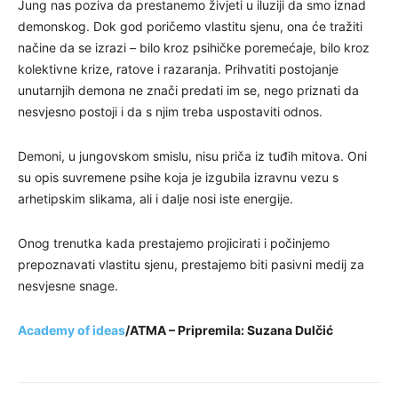
Jung nas poziva da prestanemo živjeti u iluziji da smo iznad
demonskog. Dok god poričemo vlastitu sjenu, ona će tražiti
načine da se izrazi – bilo kroz psihičke poremećaje, bilo kroz
kolektivne krize, ratove i razaranja. Prihvatiti postojanje
unutarnjih demona ne znači predati im se, nego priznati da
nesvjesno postoji i da s njim treba uspostaviti odnos.
Demoni, u jungovskom smislu, nisu priča iz tuđih mitova. Oni
su opis suvremene psihe koja je izgubila izravnu vezu s
arhetipskim slikama, ali i dalje nosi iste energije.
Onog trenutka kada prestajemo projicirati i počinjemo
prepoznavati vlastitu sjenu, prestajemo biti pasivni medij za
nesvjesne snage.
Academy of ideas
/ATMA – Pripremila: Suzana Dulčić