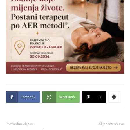
Facebook
WhatsApp
X
Prethodna objava
Slijedeća objava