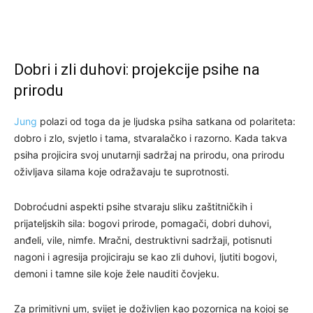
Dobri i zli duhovi: projekcije psihe na
prirodu
Jung
polazi od toga da je ljudska psiha satkana od polariteta:
dobro i zlo, svjetlo i tama, stvaralačko i razorno. Kada takva
psiha projicira svoj unutarnji sadržaj na prirodu, ona prirodu
oživljava silama koje odražavaju te suprotnosti.
Dobroćudni aspekti psihe stvaraju sliku zaštitničkih i
prijateljskih sila: bogovi prirode, pomagači, dobri duhovi,
anđeli, vile, nimfe. Mračni, destruktivni sadržaji, potisnuti
nagoni i agresija projiciraju se kao zli duhovi, ljutiti bogovi,
demoni i tamne sile koje žele nauditi čovjeku.
Za primitivni um, svijet je doživljen kao pozornica na kojoj se