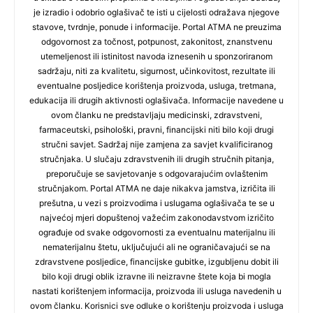
je izradio i odobrio oglašivač te isti u cijelosti odražava njegove
stavove, tvrdnje, ponude i informacije. Portal ATMA ne preuzima
odgovornost za točnost, potpunost, zakonitost, znanstvenu
utemeljenost ili istinitost navoda iznesenih u sponzoriranom
sadržaju, niti za kvalitetu, sigurnost, učinkovitost, rezultate ili
eventualne posljedice korištenja proizvoda, usluga, tretmana,
edukacija ili drugih aktivnosti oglašivača. Informacije navedene u
ovom članku ne predstavljaju medicinski, zdravstveni,
farmaceutski, psihološki, pravni, financijski niti bilo koji drugi
stručni savjet. Sadržaj nije zamjena za savjet kvalificiranog
stručnjaka. U slučaju zdravstvenih ili drugih stručnih pitanja,
preporučuje se savjetovanje s odgovarajućim ovlaštenim
stručnjakom. Portal ATMA ne daje nikakva jamstva, izričita ili
prešutna, u vezi s proizvodima i uslugama oglašivača te se u
najvećoj mjeri dopuštenoj važećim zakonodavstvom izričito
ograđuje od svake odgovornosti za eventualnu materijalnu ili
nematerijalnu štetu, uključujući ali ne ograničavajući se na
zdravstvene posljedice, financijske gubitke, izgubljenu dobit ili
bilo koji drugi oblik izravne ili neizravne štete koja bi mogla
nastati korištenjem informacija, proizvoda ili usluga navedenih u
ovom članku. Korisnici sve odluke o korištenju proizvoda i usluga