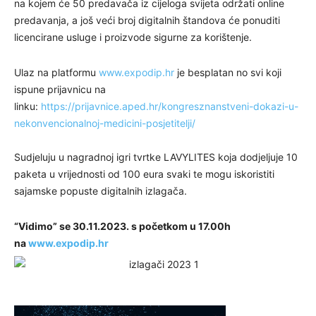
na kojem će 50 predavača iz cijeloga svijeta održati online
predavanja, a još veći broj digitalnih štandova će ponuditi
licencirane usluge i proizvode sigurne za korištenje.
Ulaz na platformu
www.expodip.hr
je besplatan no svi koji
ispune prijavnicu na
linku:
https://prijavnice.aped.hr/kongresznanstveni-dokazi-u-
nekonvencionalnoj-medicini-posjetitelji/
Sudjeluju u nagradnoj igri tvrtke LAVYLITES koja dodjeljuje 10
paketa u vrijednosti od 100 eura svaki te mogu iskoristiti
sajamske popuste digitalnih izlagača.
“Vidimo” se 30.11.2023. s početkom u 17.00h
na
www.expodip.hr