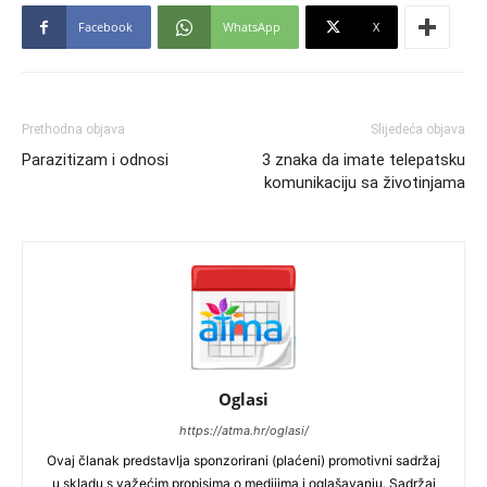
Facebook
WhatsApp
X
Prethodna objava
Slijedeća objava
Parazitizam i odnosi
3 znaka da imate telepatsku
komunikaciju sa životinjama
Oglasi
https://atma.hr/oglasi/
Ovaj članak predstavlja sponzorirani (plaćeni) promotivni sadržaj
u skladu s važećim propisima o medijima i oglašavanju. Sadržaj