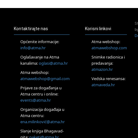
23.08.
Pula
Access Energetski Facelift®
24.08.
S
Zagreb
Kontaktirajte nas
Korisni linkovi
b
Pjesma srca / Zagreb
D
Online
Općenite informacije:
Atma webshop:
Tečaj Višeg Vodstva, razvijanja intuicije i Akaša zapisa
info@atma.hr
atmawebshop.com
26.08.
Oglašavanje na Atma
Snimke radionica i
Online
kanalima:
oglasi@atma.hr
predavanja:
Postanite Nositelj Vibracije Nove Zemlje
atmazon.hr
27.08.
Atma webshop:
Visoko
atmawebshop@gmail.com
Vedska renesansa:
Alemka Dauskardt – Jednodnevna radionica sistemskih
atmaveda.hr
Prijave za događanja u
konstelacija
Atma centru i online:
29.08.
events@atma.hr
Zagreb
HOD PO ŽERAVICI – Seminar koji mijenja tijelo, duh i um
Organizacija događaja u
SoulFest – Festival glazbe, mudrosti i zajedništva
Atma centru:
30.08.
ena.milinković@atma.hr
Zagreb
Slanje knjiga Bhagavad-
Access BARS® edukacija otpusti stres
gita:
paketi@atma.hr