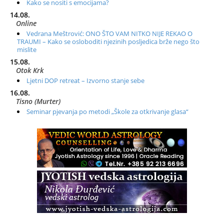
Kako se nositi s emocijama?
14.08.
Online
Vedrana Meštrović: ONO ŠTO VAM NITKO NIJE REKAO O
TRAUMI – Kako se osloboditi njezinih posljedica brže nego što
mislite
15.08.
Otok Krk
Ljetni DOP retreat – Izvorno stanje sebe
16.08.
Tisno (Murter)
Seminar pjevanja po metodi „Škole za otkrivanje glasa“
20.08.
Online
Radionica: Pomagači iz drugih dimenzija Online – otvoreno za
sve
21.08.
Zagreb+Online
Osnovni ThetaHealing® tečaj, Zagreb i Online
22.08.
Pula
Access BARS®, otpusti stres