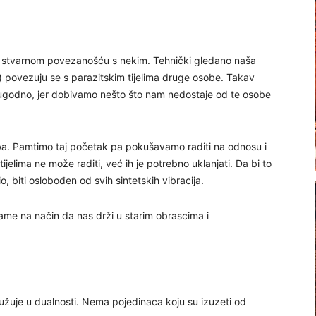
 stvarnom povezanošću s nekim. Tehnički gledano naša
) povezuju se s parazitskim tijelima druge osobe. Takav
godno, jer dobivamo nešto što nam nedostaje od te osobe
oba. Pamtimo taj početak pa pokušavamo raditi na odnosu i
ijelima ne može raditi, već ih je potrebno uklanjati. Da bi to
o, biti oslobođen od svih sintetskih vibracija.
ame na način da nas drži u starim obrascima i
užuje u dualnosti. Nema pojedinaca koju su izuzeti od