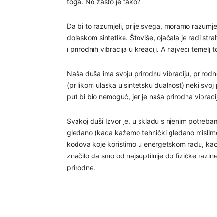
toga. No zašto je tako?
Da bi to razumjeli, prije svega, moramo razumje
dolaskom sintetike. Štoviše, ojačala je radi str
i prirodnih vibracija u kreaciji. A najveći temel
Naša duša ima svoju prirodnu vibraciju, prirod
(prilikom ulaska u sintetsku dualnost) neki svoj pu
put bi bio nemoguć, jer je naša prirodna vibracij
Svakoj duši Izvor je, u skladu s njenim potre
gledano (kada kažemo tehnički gledano mislimo
kodova koje koristimo u energetskom radu, kao š
značilo da smo od najsuptilnije do fizičke razine
prirodne.