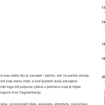
13
14
15
16
 kao nešto što je zauvijek i vječno, već za period učenja,
20
e koje nismo imali, a kod ljudskih duša izdvojena
ije toga bili potpuna cjelina u jedinstvu koja je htjela
o moguće kroz fragmentaciju.
21
grama, programskih tijela, aspekata, identiteta, popraćeno