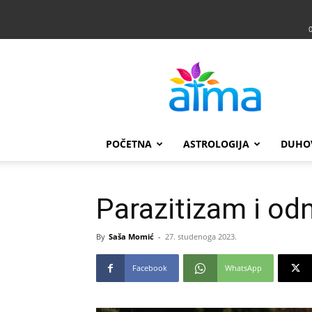
Atma
POČETNA
ASTROLOGIJA
DUHO
Parazitizam i od
By
Saša Momić
-
27. studenoga 2023.
Facebook
WhatsApp