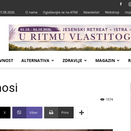
07.08.2026.
O nama
Oglašavajte se na ATMI
Newsletter
Webshop
Uvje
VNOST
ALTERNATIVA
ZDRAVLJE
MAGAZIN
R
nosi
1574
X
Viber
Print