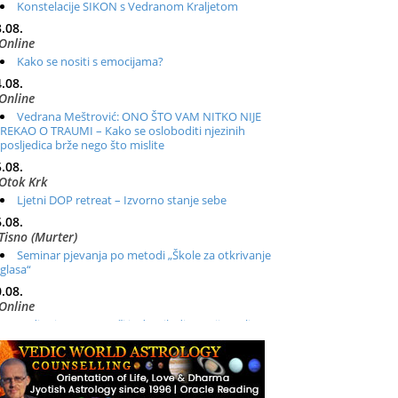
Konstelacije SIKON s Vedranom Kraljetom
.08.
Online
Kako se nositi s emocijama?
.08.
Online
Vedrana Meštrović: ONO ŠTO VAM NITKO NIJE
REKAO O TRAUMI – Kako se osloboditi njezinih
posljedica brže nego što mislite
.08.
Otok Krk
Ljetni DOP retreat – Izvorno stanje sebe
.08.
Tisno (Murter)
Seminar pjevanja po metodi „Škole za otkrivanje
glasa“
.08.
Online
Radionica: Pomagači iz drugih dimenzija Online –
otvoreno za sve
.08.
Zagreb+Online
Osnovni ThetaHealing® tečaj, Zagreb i Online