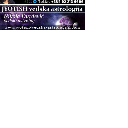
.08.
Pula
Access BARS®, otpusti stres
.08.
Pula
Access Energetski Facelift®
.08.
Zagreb
Pjesma srca / Zagreb
Online
Tečaj Višeg Vodstva, razvijanja intuicije i Akaša
zapisa
.08.
Online
Postanite Nositelj Vibracije Nove Zemlje
.08.
Visoko
Alemka Dauskardt – Jednodnevna radionica
sistemskih konstelacija
.08.
Zagreb
HOD PO ŽERAVICI – Seminar koji mijenja tijelo,