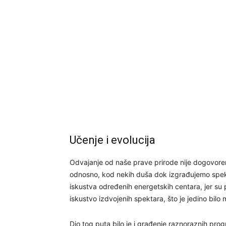
Učenje i evolucija
Odvajanje od naše prave prirode nije dogovoreno
odnosno, kod nekih duša dok izgrađujemo spektr
iskustva određenih energetskih centara, jer su pr
iskustvo izdvojenih spektara, što je jedino bil
Dio tog puta bilo je i građenje raznoraznih pro