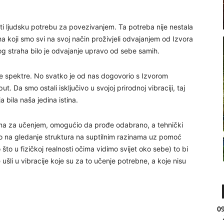
ti ljudsku potrebu za povezivanjem. Ta potreba nije nestala
aha koji smo svi na svoj način proživjeli odvajanjem od Izvora
j tog straha bilo je odvajanje upravo od sebe samih.
ne spektre. No svatko je od nas dogovorio s Izvorom
t. Da smo ostali isključivo u svojoj prirodnoj vibraciji, taj
a bila naša jedina istina.
bama za učenjem, omogućio da prođe odabrano, a tehnički
 na gledanje struktura na suptilnim razinama uz pomoć
to u fizičkoj realnosti očima vidimo svijet oko sebe) to bi
 ušli u vibracije koje su za to učenje potrebne, a koje nisu
09