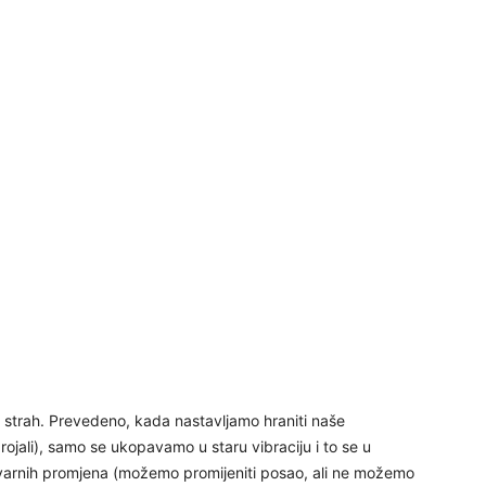
30
31
28
05
ni strah. Prevedeno, kada nastavljamo hraniti naše
ojali), samo se ukopavamo u staru vibraciju i to se u
06
varnih promjena (možemo promijeniti posao, ali ne možemo