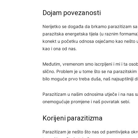
Dojam povezanosti
Nerijetko se događa da brkamo parazitizam sa
parazitska energetska tijela (u raznim formama
konekt u početku odnosa osjećamo kao nešto u
kao i ona od nas.
Međutim, vremenom smo iscrpljeni i mi i ta os
slično. Problem je u tome što se na parazitskim t
bilo moguće prvo treba duša, naš najsuptilniji di
Parazitizam u našim odnosima utječe i na nas s
onemogućuje promjene i naš povratak sebi.
Korijeni parazitizma
Parazitizam je nešto što nas od pamtivijeka okr