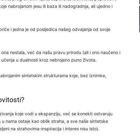
22
e nabrojanom jesu ili baza ili nadogradnja, ali ujedno i
23
priče i jedna je od posljedica našeg odvajanja od svoje
24
ona nestala, već da našu pravu prirodu (ali i ono naučeno i
 učenja u dualnosti kroz nebrojeno puno života.
brojanim sintetskim strukturama koje, bez iznimke,
26
vitosti?
27
zivanja koje vodi u ekspanziju, već se konekti ostvaruju
 u nama ostaje kao oblik straha, a sve naše sintetske
29
ljeni na strahovima-inspiracija i interes nisu isto).