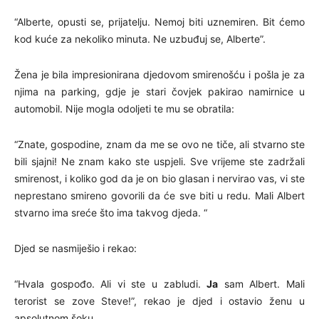
“Alberte, opusti se, prijatelju. Nemoj biti uznemiren. Bit ćemo
kod kuće za nekoliko minuta. Ne uzbuđuj se, Alberte”.
Žena je bila impresionirana djedovom smirenošću i pošla je za
njima na parking, gdje je stari čovjek pakirao namirnice u
automobil. Nije mogla odoljeti te mu se obratila:
“Znate, gospodine, znam da me se ovo ne tiče, ali stvarno ste
bili sjajni! Ne znam kako ste uspjeli. Sve vrijeme ste zadržali
smirenost, i koliko god da je on bio glasan i nervirao vas, vi ste
neprestano smireno govorili da će sve biti u redu. Mali Albert
stvarno ima sreće što ima takvog djeda. “
Djed se nasmiješio i rekao:
“Hvala gospođo. Ali vi ste u zabludi.
Ja
sam Albert. Mali
terorist se zove Steve!”, rekao je djed i ostavio ženu u
apsolutnom šoku.