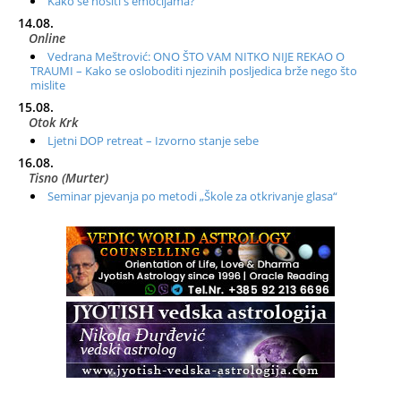
Kako se nositi s emocijama?
14.08.
Online
Vedrana Meštrović: ONO ŠTO VAM NITKO NIJE REKAO O
TRAUMI – Kako se osloboditi njezinih posljedica brže nego što
mislite
15.08.
Otok Krk
Ljetni DOP retreat – Izvorno stanje sebe
16.08.
Tisno (Murter)
Seminar pjevanja po metodi „Škole za otkrivanje glasa“
20.08.
Online
Radionica: Pomagači iz drugih dimenzija Online – otvoreno za
sve
21.08.
Zagreb+Online
Osnovni ThetaHealing® tečaj, Zagreb i Online
22.08.
Pula
Access BARS®, otpusti stres
23.08.