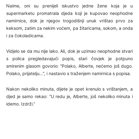
Naime, oni su prenijeli iskustvo jedne žene koja je u
supermarketu promatrala djeda koji je kupovao neophodne
namirnice, dok je njegov trogodišnji unuk vrištao prvo za
keksom, zatim za nekim voćem, pa žitaricama, sokom, a onda
i za čokoladicama.
Vidjelo se da mu nije lako. Ali, dok je uzimao neophodne stvari
s polica pregledavajući popis, stari čovjek je potpuno
smirenim glasom govorio: “Polako, Alberte, nećemo još dugo.
Polako, prijatelju…”, i nastavio s traženjem namirnica s popisa.
Nakon nekoliko minuta, dijete je opet krenulo s vrištanjem, a
djed je samo rekao: “U redu je, Alberte, još nekoliko minuta i
idemo. Izdrži.”