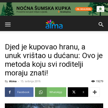
Djed je kupovao hranu, a
unuk vrištao u dućanu: Ovo je
metoda koju svi roditelji
moraju znati!
By
Atma
-
15. svibnja 2019.
19279
Facebook
WhatsApp
X