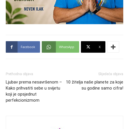
Facebook
WhatsApp
X
Prethodna objava
Slijedeća objava
Ljubav prema nesavršenom –
10 žitelja naše planete za koje
Kako prihvatiti sebe u svijetu
su godine samo cifra!
koji je opsjednut
perfekcionizmom