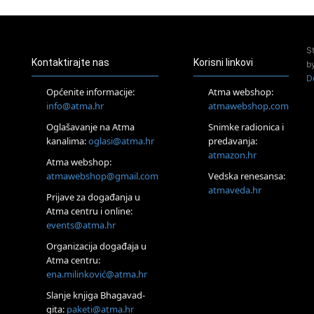
Pula
Access Energetski Facelift®
24.08.
S
Zagreb
Kontaktirajte nas
Korisni linkovi
b
Pjesma srca / Zagreb
D
Online
Općenite informacije:
Atma webshop:
Tečaj Višeg Vodstva, razvijanja intuicije i Akaša zapisa
info@atma.hr
atmawebshop.com
26.08.
Oglašavanje na Atma
Snimke radionica i
Online
kanalima:
oglasi@atma.hr
predavanja:
Postanite Nositelj Vibracije Nove Zemlje
atmazon.hr
27.08.
Atma webshop:
Visoko
atmawebshop@gmail.com
Vedska renesansa:
Alemka Dauskardt – Jednodnevna radionica sistemskih
atmaveda.hr
Prijave za događanja u
konstelacija
Atma centru i online:
29.08.
events@atma.hr
Zagreb
HOD PO ŽERAVICI – Seminar koji mijenja tijelo, duh i um
Organizacija događaja u
SoulFest – Festival glazbe, mudrosti i zajedništva
Atma centru:
30.08.
ena.milinković@atma.hr
Zagreb
Slanje knjiga Bhagavad-
Access BARS® edukacija otpusti stres
gita:
paketi@atma.hr
31.08.