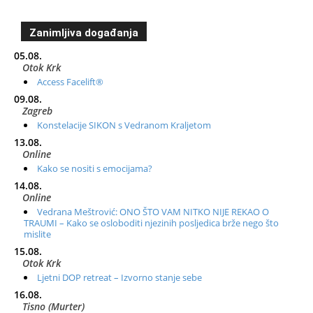
Zanimljiva događanja
05.08.
Otok Krk
Access Facelift®
09.08.
Zagreb
Konstelacije SIKON s Vedranom Kraljetom
13.08.
Online
Kako se nositi s emocijama?
14.08.
Online
Vedrana Meštrović: ONO ŠTO VAM NITKO NIJE REKAO O
TRAUMI – Kako se osloboditi njezinih posljedica brže nego što
mislite
15.08.
Otok Krk
Ljetni DOP retreat – Izvorno stanje sebe
16.08.
Tisno (Murter)