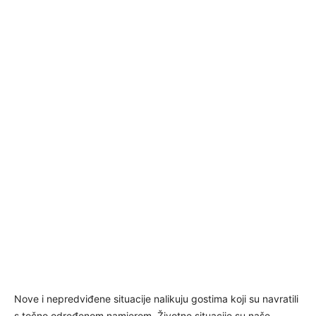
Nove i nepredviđene situacije nalikuju gostima koji su navratili
s točno određenom namjerom. Životne situacije su naše