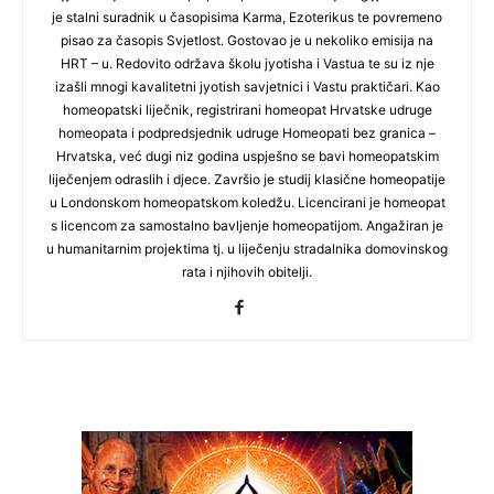
je stalni suradnik u časopisima Karma, Ezoterikus te povremeno
pisao za časopis Svjetlost. Gostovao je u nekoliko emisija na
HRT – u. Redovito održava školu jyotisha i Vastua te su iz nje
izašli mnogi kavalitetni jyotish savjetnici i Vastu praktičari. Kao
homeopatski liječnik, registrirani homeopat Hrvatske udruge
homeopata i podpredsjednik udruge Homeopati bez granica –
Hrvatska, već dugi niz godina uspješno se bavi homeopatskim
liječenjem odraslih i djece. Završio je studij klasične homeopatije
u Londonskom homeopatskom koledžu. Licencirani je homeopat
s licencom za samostalno bavljenje homeopatijom. Angažiran je
u humanitarnim projektima tj. u liječenju stradalnika domovinskog
rata i njihovih obitelji.