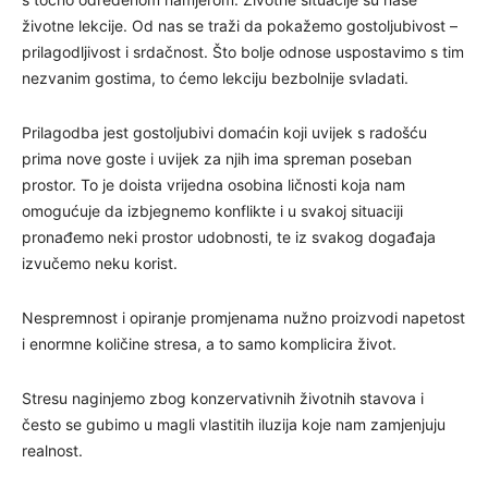
životne lekcije. Od nas se traži da pokažemo gostoljubivost –
prilagodljivost i srdačnost. Što bolje odnose uspostavimo s tim
nezvanim gostima, to ćemo lekciju bezbolnije svladati.
Prilagodba jest gostoljubivi domaćin koji uvijek s radošću
prima nove goste i uvijek za njih ima spreman poseban
prostor. To je doista vrijedna osobina ličnosti koja nam
omogućuje da izbjegnemo konflikte i u svakoj situaciji
pronađemo neki prostor udobnosti, te iz svakog događaja
izvučemo neku korist.
Nespremnost i opiranje promjenama nužno proizvodi napetost
i enormne količine stresa, a to samo komplicira život.
Stresu naginjemo zbog konzervativnih životnih stavova i
često se gubimo u magli vlastitih iluzija koje nam zamjenjuju
realnost.