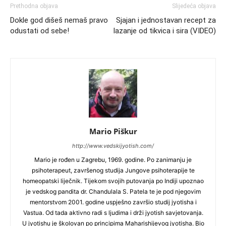
Prethodna objava
Slijedeća objava
Dokle god dišeš nemaš pravo
Sjajan i jednostavan recept za
odustati od sebe!
lazanje od tikvica i sira (VIDEO)
Mario Piškur
http://www.vedskijyotish.com/
Mario je rođen u Zagrebu, 1969. godine. Po zanimanju je
psihoterapeut, završenog studija Jungove psihoterapije te
homeopatski liječnik. Tijekom svojih putovanja po Indiji upoznao
je vedskog pandita dr. Chandulala S. Patela te je pod njegovim
mentorstvom 2001. godine uspješno završio studij jyotisha i
Vastua. Od tada aktivno radi s ljudima i drži jyotish savjetovanja.
U jyotishu je školovan po principima Maharishijevog jyotisha. Bio