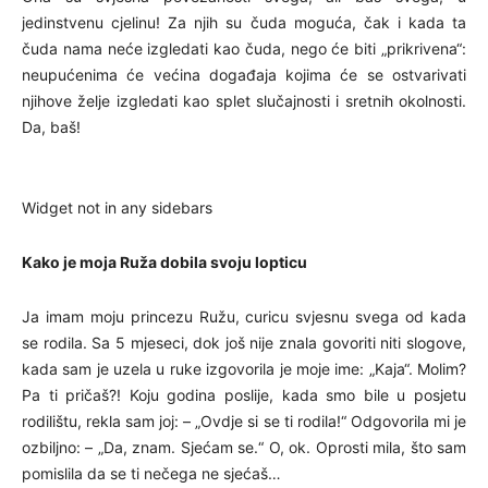
jedinstvenu cjelinu! Za njih su čuda moguća, čak i kada ta
čuda nama neće izgledati kao čuda, nego će biti „prikrivena“:
neupućenima će većina događaja kojima će se ostvarivati
njihove želje izgledati kao splet slučajnosti i sretnih okolnosti.
Da, baš!
Widget not in any sidebars
Kako je moja Ruža dobila svoju lopticu
Ja imam moju princezu Ružu, curicu svjesnu svega od kada
se rodila. Sa 5 mjeseci, dok još nije znala govoriti niti slogove,
kada sam je uzela u ruke izgovorila je moje ime: „Kaja“. Molim?
Pa ti pričaš?! Koju godina poslije, kada smo bile u posjetu
rodilištu, rekla sam joj: – „Ovdje si se ti rodila!“ Odgovorila mi je
ozbiljno: – „Da, znam. Sjećam se.“ O, ok. Oprosti mila, što sam
pomislila da se ti nečega ne sjećaš…