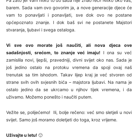
Pa zato jer vam nitko to do sada nije znao reći! Nitko oko vas,
barem. Sada vam ovo govorim ja, a nove generacije djece će
vam to ponavljati i ponavljati, sve dok ovo ne postane
općepoznato znanje. I dok baš svi ne postanete Majstori
stvaranja, ljubavi i svega ostaloga.
Vi sve ovo morate još naučiti, ali nova djeca ove
sadašnjosti, srećom, to znanje već imaju!
I ona su već
zamislila novi, ljepši, pravedniji, divni svijet oko nas. Sada je
još jedino ostalo na protoku vremena da spoji ovaj naš
trenutak sa tim ishodom. Takav lijep kraj je već stvoren od
strane svih ovih svjesnih bića – majstora ljubavi. Na nama je
ostalo jedino da se ukrcamo u njihov tijek vremena, i da
uživamo. Možemo ponešto i naučiti putem.
Vežite se, polijećemo! Ili, bolje rečeno: već smo sletjeli u novi
svijet. Samo još moramo doletjeti do toga, kroz vrijeme.
Uživajte u letu!
🙂