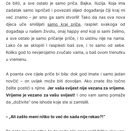
će biti), a sve ostalo je samo priča. Bajka. Iluzija. Koja ima
zadatak samo ispričati i povezati slijed događanja čiji kraj mi
već znamo – jer smo ga sami stvorili! Tako da nas ova nova
djeca uče smišljati
samo kraj priče
, rasplet svakoga od
događaja u našem životu, onaj
happy end
koji si sami želimo,
a sve ostalo je samo pričanje priče, i to uistinu nije na nama.
Lako će se sklopiti i rasplesti baš sve, i to samo od sebe.
Koliko god to nevjerojatno zvučalo vama, u baš ovom trenutku
u vremenu.
A poanta ove cijele priče bi bila: dok god imate i samo jedan
novčić – on uvijek može biti dovoljan. Ako znate što točno
želite postići s njime.
Jer vaša svijest nije vezana za vrijeme.
Vrijeme je vezano za vašu svijest!
I ono vam samo pomaže
da „doživite“ one ishode koje ste si zamislili.
– „Ali zašto meni nitko to već do sada nije rekao?!“