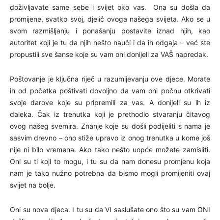
doživljavate same sebe i svijet oko vas. Ona su došla da
promijene, svatko svoj, djelić ovoga našega svijeta. Ako se u
svom razmišljanju i ponašanju postavite iznad njih, kao
autoritet koji je tu da njih nešto nauči i da ih odgaja – već ste
propustili sve šanse koje su vam oni donijeli za VAŠ napredak.
Poštovanje je ključna riječ u razumijevanju ove djece. Morate
ih od početka poštivati dovoljno da vam oni počnu otkrivati
svoje darove koje su pripremili za vas. A donijeli su ih iz
daleka. Čak iz trenutka koji je prethodio stvaranju čitavog
ovog našeg svemira. Znanje koje su došli podijeliti s nama je
sasvim drevno – ono stiže upravo iz onog trenutka u kome još
nije ni bilo vremena. Ako tako nešto uopće možete zamisliti.
Oni su ti koji to mogu, i tu su da nam donesu promjenu koja
nam je tako nužno potrebna da bismo mogli promijeniti ovaj
svijet na bolje.
Oni su nova djeca. I tu su da VI saslušate ono što su vam ONI