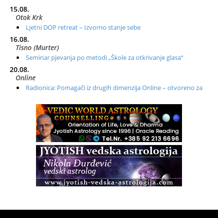
15.08.
Otok Krk
Ljetni DOP retreat – Izvorno stanje sebe
16.08.
Tisno (Murter)
Seminar pjevanja po metodi „Škole za otkrivanje glasa“
20.08.
Online
Radionica: Pomagači iz drugih dimenzija Online – otvoreno za
sve
21.08.
Zagreb+Online
Osnovni ThetaHealing® tečaj, Zagreb i Online
22.08.
Pula
Access BARS®, otpusti stres
23.08.
Pula
Access Energetski Facelift®
24.08.
Zagreb
Pjesma srca / Zagreb