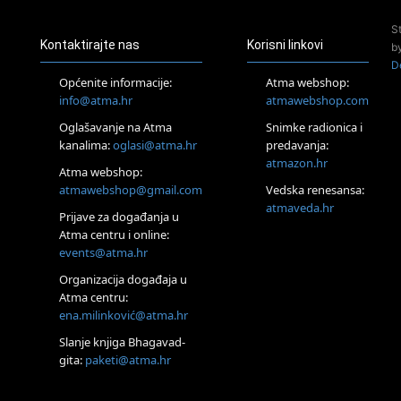
Online
S
Tečaj Višeg Vodstva, razvijanja intuicije i Akaša zapisa
Kontaktirajte nas
Korisni linkovi
b
25.08.
D
Online
Općenite informacije:
Atma webshop:
Upisi u program Profesionalni hipnoterapeut — nova
info@atma.hr
atmawebshop.com
generacija kreće 25.08. 2026.
Oglašavanje na Atma
Snimke radionica i
26.08.
Online
kanalima:
oglasi@atma.hr
predavanja:
Postanite Nositelj Vibracije Nove Zemlje
atmazon.hr
Atma webshop:
27.08.
atmawebshop@gmail.com
Vedska renesansa:
Visoko
atmaveda.hr
Prijave za događanja u
Alemka Dauskardt – Jednodnevna radionica sistemskih
konstelacija
Atma centru i online:
events@atma.hr
29.08.
Zagreb
Organizacija događaja u
HOD PO ŽERAVICI – Seminar koji mijenja tijelo, duh i um
Atma centru:
SoulFest – Festival glazbe, mudrosti i zajedništva
ena.milinković@atma.hr
Radoboj
Noćna šumska kupka
Slanje knjiga Bhagavad-
gita:
paketi@atma.hr
Online
Upisi u grupni program Budi nepušač – nova grupa kreće
29.08.2026.