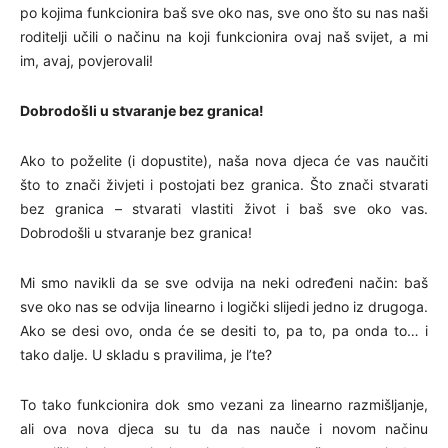
po kojima funkcionira baš sve oko nas, sve ono što su nas naši
roditelji učili o načinu na koji funkcionira ovaj naš svijet, a mi
im, avaj, povjerovali!
Dobrodošli u stvaranje bez granica!
Ako to poželite (i dopustite), naša nova djeca će vas naučiti
što to znači živjeti i postojati bez granica. Što znači stvarati
bez granica – stvarati vlastiti život i baš sve oko vas.
Dobrodošli u stvaranje bez granica!
Mi smo navikli da se sve odvija na neki određeni način: baš
sve oko nas se odvija linearno i logički slijedi jedno iz drugoga.
Ako se desi ovo, onda će se desiti to, pa to, pa onda to… i
tako dalje. U skladu s pravilima, je l’te?
To tako funkcionira dok smo vezani za linearno razmišljanje,
ali ova nova djeca su tu da nas nauče i novom načinu