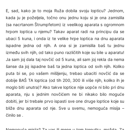
E, sad, kako je to moja Ruža dobila svoju lopticu? Jednom,
kada ju je poželjela, točno onu jednu koju si je ona zamislila
(sa nacrtanom Štrumpfetom) iz veelikog aparata s ogromnom
hrpom loptica u njemu? Takav aparat radi na principu da se
ubaci 5 kuna, i onda iz te velike hrpe loptica na dnu aparata
ispadne jedna od njih. A ona si je zamislila baš tu jednu
između svih njih, od tako puno različitih koje su bile u aparatu!
Ja sam joj dala taj novčić od 5 kuna, ali sam joj rekla da nema
šanse da joj ispadne baš ta jedna loptica od svih njih. Koliko
puta bi se, po vašem mišljenju, trebao ubaciti novčić da se
dobije BAŠ TA loptica (od tih 200, 300 ili više njih, koliko ih je
moglo biti unutra)? Ako takve loptice nije uopće ni bilo pri dnu
aparata, nju s jednim novčićem ne bi nikako bilo moguće
dobiti, jer bi trebale prvo ispasti sve one druge loptice koje su
bliže dnu aparata od nje. Sve u svemu, nemoguća misija –
činilo se .
Nemoguća misija? Za vas ili mene u tom trenutku, možda. Za