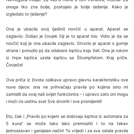
onoga tko zna bolje, postojalo je bolje rješenje. Kako je
izgledalo to rješenje?
Ona je ubacila svoj (jedini) novčić u aparat. Aparat se
zaglavio. Došao je čovjek čiji je to aparat bio. Vidio je da se
novčić koji je ona ubacila zaglavio. Otvorio je aparat s gornje
strane i ponudio joj da odabere lopticu koju želi. Ona je rukom
iz hrpe loptica uzela lopticu sa Štrumpfetom. Kraj priče.
Čovječe!
Ova priča iz života oslikava upravo glavnu karakteristiku ove
nove djece: ona ne prihvaćaju pravila po kojima smo mi
zamislili da ovaj naš svijet funkcionira – i upravo zato oni mogu
i moći će uistinu sve! Sve stvoriti i sve promijeniti!
Eto, čak i „Pravilo po kojem se dobivaju loptice iz automata za
5 kuna“ se može tako lako premostiti i to na takav
jednostavan i genijalan način! To vrijedi i za sva ostala pravila