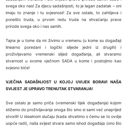
svega oko nas! Za djecu sadašnjosti, to je lagan zadatak – oni
imaju to znanje i tu svjesnost! Za sve ostale, to zahtijeva i
ponešto truda, u prvom redu truda na shvaćanju prave
prirode svega oko i nas samih.
Tajna je u tome da mi živimo u vremenu (u kome su događaji
linearno poredani i logički slijede jedni iz drugih) i
proživljavamo vremenski slijed događanja, ali stvaramo
stvarnost u svome vječnom SADA u kome i postojimo kao
svjesno biće!
VJEČNA SADAŠNJOST
U KOJOJ UVIJEK BORAVI NAŠA
SVIJEST
JE UPRAVO TRENUTAK STVARANJA!
Sve ostalo je samo priča (vremenski tijek događanja) kojom
stižemo do proživljavanja onoga što smo si sami već unaprijed
stvorili! U idealnom slučaju (kada shvatimo o čemu se to ovdje
uopće radi), naša svijest stvara samo ishod događaja (ono što