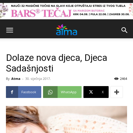
Dolaze nova djeca, Djeca
Sadašnjosti
By
Atma
-
30. siječnja 2017.
2464
Facebook
WhatsApp
X