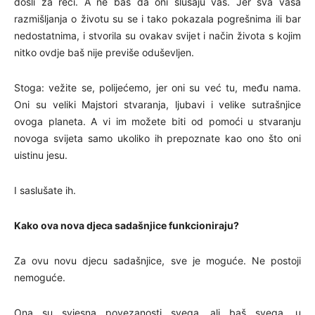
došli za reći. A ne baš da oni slušaju vas. Jer sva vaša
razmišljanja o životu su se i tako pokazala pogrešnima ili bar
nedostatnima, i stvorila su ovakav svijet i način života s kojim
nitko ovdje baš nije previše oduševljen.
Stoga: vežite se, polijećemo, jer oni su već tu, među nama.
Oni su veliki Majstori stvaranja, ljubavi i velike sutrašnjice
ovoga planeta. A vi im možete biti od pomoći u stvaranju
novoga svijeta samo ukoliko ih prepoznate kao ono što oni
uistinu jesu.
I saslušate ih.
Kako ova nova djeca sadašnjice funkcioniraju?
Za ovu novu djecu sadašnjice, sve je moguće. Ne postoji
nemoguće.
Ona su svjesna povezanosti svega, ali baš svega, u