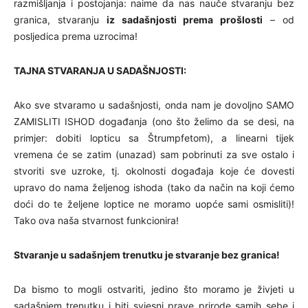
razmišljanja i postojanja: naime da nas nauče stvaranju bez
granica, stvaranju
iz sadašnjosti prema prošlosti
– od
posljedica prema uzrocima!
TAJNA STVARANJA U SADAŠNJOSTI:
Ako sve stvaramo u sadašnjosti, onda nam je dovoljno SAMO
ZAMISLITI ISHOD događanja (ono što želimo da se desi, na
primjer: dobiti lopticu sa Štrumpfetom), a linearni tijek
vremena će se zatim (unazad) sam pobrinuti za sve ostalo i
stvoriti sve uzroke, tj. okolnosti događaja koje će dovesti
upravo do nama željenog ishoda (tako da način na koji ćemo
doći do te željene loptice ne moramo uopće sami osmisliti)!
Tako ova naša stvarnost funkcionira!
Stvaranje u sadašnjem trenutku je stvaranje bez granica!
Da bismo to mogli ostvariti, jedino što moramo je živjeti u
sadašnjem trenutku i biti svjesni prave prirode samih sebe i