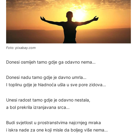
Foto: pixabay.com
Donesi osmijeh tamo gdje ga odavno nema…
Donesi nadu tamo gdje je davno umrla…
I toplinu gdje je hladnoća ušla u sve pore zidova…
Unesi radost tamo gdje je odavno nestala,
a bol prekrila izranjavana srca…
Budi svjetlost u prostranstvima najcrnjeg mraka
i iskra nade za one koji misle da boljeg više nema…