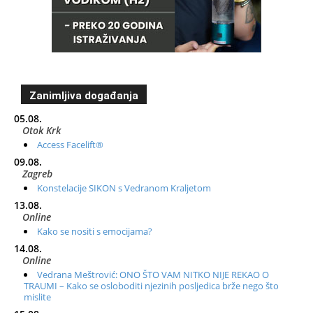
Zanimljiva događanja
05.08.
Otok Krk
Access Facelift®
09.08.
Zagreb
Konstelacije SIKON s Vedranom Kraljetom
13.08.
Online
Kako se nositi s emocijama?
14.08.
Online
Vedrana Meštrović: ONO ŠTO VAM NITKO NIJE REKAO O
TRAUMI – Kako se osloboditi njezinih posljedica brže nego što
mislite