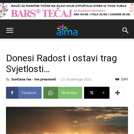
Donesi Radost i ostavi trag
Svjetlosti…
By
Sunčana Iva - Iva Jovanović
-
23. studenoga 2023.
3347
Facebook
WhatsApp
X