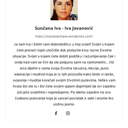
Sunčana Iva - Iva Jovanović
https://suncanastrana.wordpress.com/
Ja sam Iva i želim vam dobrodošlicu u moj svijet! Svijet u kojem
ćete pronaći toplo utočište dok prolazite kroz razne životne
situacije. Svijet u kojem ćete dobiti podršku i razumijevanje čak i
onda kad vam se čini da ste potpuno sami na vjetrometini... Od
srca dijelim s vama svoja životna iskustva, lekcije, puno
edukacije i mudrost koja je iz njih proizašla kako biste vi lakše,
svjesnije i mudrije koračali svojim životnim putevima. Veliko vam
hvala što ste tu i što ćete svojim sjajem doprinijeti da svi zajedno
još jače svijetlimo i napredujemo. Pa idemo zajedno na ovo
čudesno putovanje koje je ustvari povratak k sebi i onome tko
uistinu jesmo.