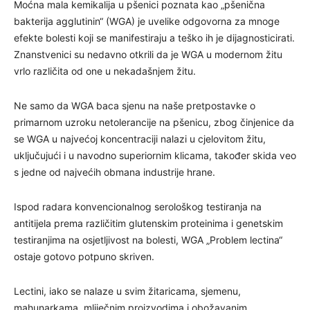
Moćna mala kemikalija u pšenici poznata kao „pšenična
bakterija
agglutinin
“ (WGA) je uvelike odgovorna za mnoge
efekte bolesti koji se manifestiraju a teško ih je dijagnosticirati.
Znanstvenici su nedavno otkrili da je WGA u modernom žitu
vrlo različita od one u nekadašnjem žitu.
Ne samo da WGA baca sjenu na naše pretpostavke o
primarnom uzroku netolerancije na pšenicu, zbog činjenice da
se WGA u najvećoj koncentraciji nalazi u cjelovitom žitu,
uključujući i u navodno superiornim klicama, također skida veo
s jedne od najvećih obmana industrije hrane.
Ispod radara konvencionalnog serološkog testiranja na
antitijela prema različitim glutenskim proteinima i genetskim
testiranjima na osjetljivost na bolesti, WGA „Problem lectina“
ostaje gotovo potpuno skriven.
Lectini, iako se nalaze u svim žitaricama, sjemenu,
mahunarkama, mliječnim proizvodima i obožavanim