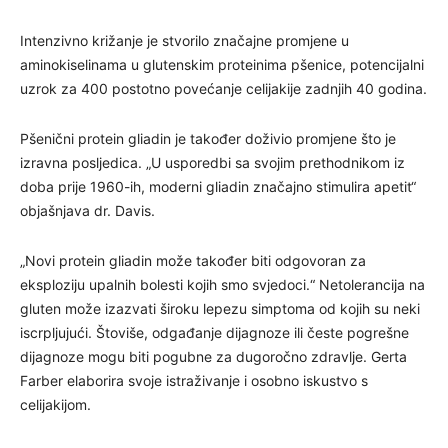
Intenzivno križanje je stvorilo značajne promjene u
aminokiselinama u glutenskim proteinima pšenice, potencijalni
uzrok za 400 postotno povećanje celijakije zadnjih 40 godina.
Pšenični protein gliadin je također doživio promjene što je
izravna posljedica. „U usporedbi sa svojim prethodnikom iz
doba prije 1960-ih, moderni gliadin značajno stimulira apetit“
objašnjava dr. Davis.
„Novi protein gliadin može također biti odgovoran za
eksploziju upalnih bolesti kojih smo svjedoci.“ Netolerancija na
gluten može izazvati široku lepezu simptoma od kojih su neki
iscrpljujući. Štoviše, odgađanje dijagnoze ili česte pogrešne
dijagnoze mogu biti pogubne za dugoročno zdravlje. Gerta
Farber elaborira svoje istraživanje i osobno iskustvo s
celijakijom.