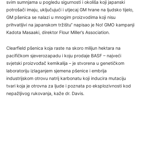
svim sumnjama u pogledu sigurnosti i okoliša koji japanski
potrošači imaju, uključujući i utjecaj GM hrane na ljudsko tijelo,
GM pšenica se nalazi u mnogim proizvodima koji nisu
prihvatljivi na japanskom tržištu“ napisao je No! GMO kampanji
Kadota Masaaki, direktor Flour Miller’s Association.
Clearfield pšenica koja raste na skoro milijun hektara na
pacifičkom sjeverozapadu i koju prodaje BASF – najveći
svjetski proizvođač kemikalija – je stvorena u genetičkom
laboratoriju izlaganjem sjemena pšenice i embrija
industrijskom otrovu natrij karbonatu koji inducira mutaciju
tvari koja je otrovna za ljude i poznata po eksplozivnosti kod
nepažljivog rukovanja, kaže dr. Davis.