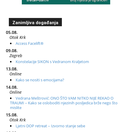
Zanimljiva događanja
05.08.
Otok Krk
Access Facelift®
09.08.
Zagreb
Konstelacije SIKON s Vedranom Kraljetom
13.08.
Online
Kako se nositi s emocijama?
14.08.
Online
Vedrana Meštrović: ONO ŠTO VAM NITKO NIJE REKAO O
TRAUMI – Kako se osloboditi njezinih posljedica brže nego što
mislite
15.08.
Otok Krk
Ljetni DOP retreat – Izvorno stanje sebe