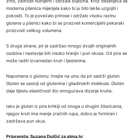
zrno, zadržali nutrijenti i održala svježina. Kroz desetljeća se
moderna pšenica mijenjala kako bi ju bilo lakše uzgojiti i
pokositi. To je povećalo prinose i održalo visoku razinu
glutena u pšenici kako bi se proizveli komercijalni pekarski
proizvodi velikog volumena.
S druge strane, pir je zadržao mnogo dvojih originalnih
osobina i nastavlja biti visoko hranjiv i pun okusa. Od pira se
može raditi izvanredan kruh i tjestenina.
Napomena o glutenu: Imajte na umu da pir sadrži gluten.
Gluten se sastoji od glutenina i gliadinskih molekula. Gluten
daje tijestu elastičnost što omogućava dizanje kruha.
Iako je gluten iz pira krhkiji od onoga u drugim žitaricama,
njegov kruh ima manje zračnih rupa, dobro je formiran i
zadržava pun okus.
Pripremila: Suzana Dulčić za atma.hr