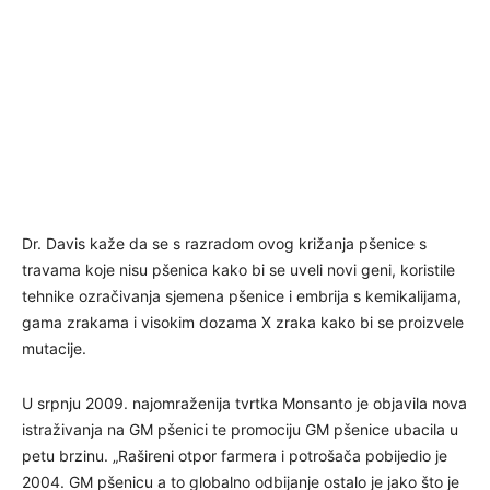
Dr. Davis kaže da se s razradom ovog križanja pšenice s
travama koje nisu pšenica kako bi se uveli novi geni, koristile
tehnike ozračivanja sjemena pšenice i embrija s kemikalijama,
gama zrakama i visokim dozama X zraka kako bi se proizvele
mutacije.
U srpnju 2009. najomraženija tvrtka Monsanto je objavila nova
istraživanja na GM pšenici te promociju GM pšenice ubacila u
petu brzinu. „Rašireni otpor farmera i potrošača pobijedio je
2004. GM pšenicu a to globalno odbijanje ostalo je jako što je