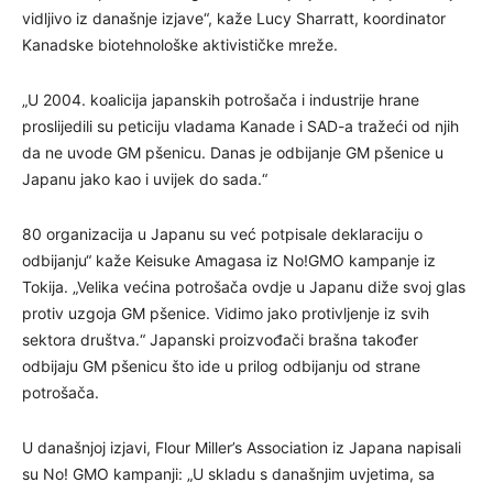
vidljivo iz današnje izjave“, kaže Lucy Sharratt, koordinator
Kanadske biotehnološke aktivističke mreže.
„U 2004. koalicija japanskih potrošača i industrije hrane
proslijedili su peticiju vladama Kanade i SAD-a tražeći od njih
da ne uvode GM pšenicu. Danas je odbijanje GM pšenice u
Japanu jako kao i uvijek do sada.“
80 organizacija u Japanu su već potpisale deklaraciju o
odbijanju“ kaže Keisuke Amagasa iz No!GMO kampanje iz
Tokija. „Velika većina potrošača ovdje u Japanu diže svoj glas
protiv uzgoja GM pšenice. Vidimo jako protivljenje iz svih
sektora društva.“ Japanski proizvođači brašna također
odbijaju GM pšenicu što ide u prilog odbijanju od strane
potrošača.
U današnjoj izjavi, Flour Miller’s Association iz Japana napisali
su No! GMO kampanji: „U skladu s današnjim uvjetima, sa