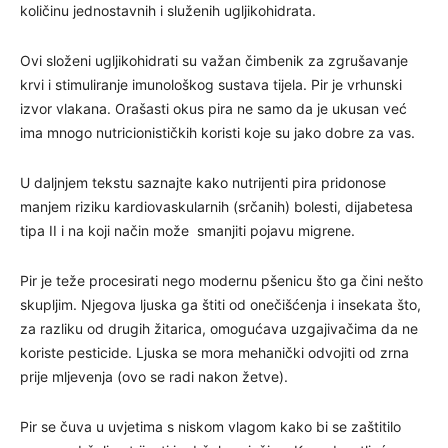
količinu jednostavnih i služenih ugljikohidrata.
Ovi složeni ugljikohidrati su važan čimbenik za zgrušavanje
krvi i stimuliranje imunološkog sustava tijela. Pir je vrhunski
izvor vlakana. Orašasti okus pira ne samo da je ukusan već
ima mnogo nutricionističkih koristi koje su jako dobre za vas.
U daljnjem tekstu saznajte kako nutrijenti pira pridonose
manjem riziku kardiovaskularnih (srčanih) bolesti, dijabetesa
tipa II i na koji način može smanjiti pojavu migrene.
Pir je teže procesirati nego modernu pšenicu što ga čini nešto
skupljim. Njegova ljuska ga štiti od onečišćenja i insekata što,
za razliku od drugih žitarica, omogućava uzgajivačima da ne
koriste pesticide. Ljuska se mora mehanički odvojiti od zrna
prije mljevenja (ovo se radi nakon žetve).
Pir se čuva u uvjetima s niskom vlagom kako bi se zaštitilo