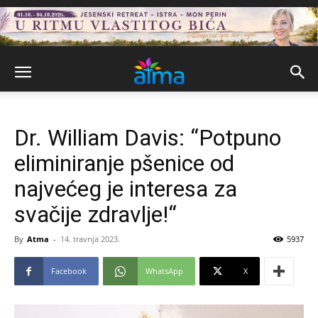
Dr. William Davis: “Potpuno
eliminiranje pšenice od
najvećeg je interesa za
svačije zdravlje!“
By
Atma
-
14. travnja 2023.
5937
Facebook
WhatsApp
X