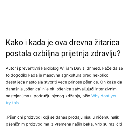
Kako i kada je ova drevna žitarica
postala ozbiljna prijetnja zdravlju?
Autor i preventivni kardiolog William Davis, dr.med. kaže da se
to dogodilo kada je masovna agrikultura pred nekoliko
desetljeća nastojala stvoriti veće prinose pšenice. On kaže da
današnja „pšenica“ nije niti pšenica zahvaljujući intenzivnim
nastojanjima u području njenog križanja, piše
Why dont you
try this
.
„Pšenični proizvodi koji se danas prodaju nisu u ničemu nalik
pšeničnim proizvodima iz vremena naših baka, vrlo su različiti