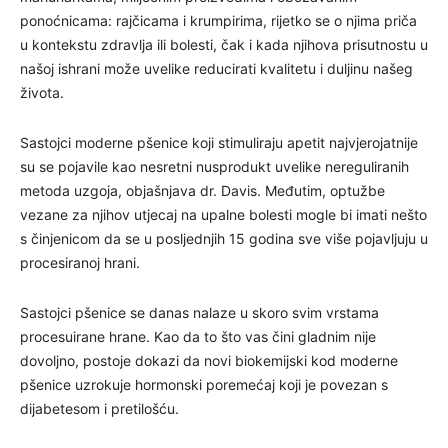
ponoćnicama: rajčicama i krumpirima, rijetko se o njima priča
u kontekstu zdravlja ili bolesti, čak i kada njihova prisutnostu u
našoj ishrani može uvelike reducirati kvalitetu i duljinu našeg
života.
Sastojci moderne pšenice koji stimuliraju apetit najvjerojatnije
su se pojavile kao nesretni nusprodukt uvelike nereguliranih
metoda uzgoja, objašnjava dr. Davis. Međutim, optužbe
vezane za njihov utjecaj na upalne bolesti mogle bi imati nešto
s činjenicom da se u posljednjih 15 godina sve više pojavljuju u
procesiranoj hrani.
Sastojci pšenice se danas nalaze u skoro svim vrstama
procesuirane hrane. Kao da to što vas čini gladnim nije
dovoljno, postoje dokazi da novi biokemijski kod moderne
pšenice uzrokuje hormonski poremećaj koji je povezan s
dijabetesom i pretilošću.