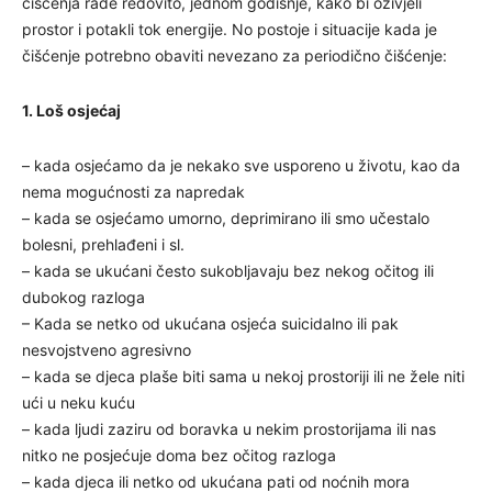
čišćenja rade redovito, jednom godišnje, kako bi oživjeli
prostor i potakli tok energije. No postoje i situacije kada je
čišćenje potrebno obaviti nevezano za periodično čišćenje:
1. Loš osjećaj
– kada osjećamo da je nekako sve usporeno u životu, kao da
nema mogućnosti za napredak
– kada se osjećamo umorno, deprimirano ili smo učestalo
bolesni, prehlađeni i sl.
– kada se ukućani često sukobljavaju bez nekog očitog ili
dubokog razloga
– Kada se netko od ukućana osjeća suicidalno ili pak
nesvojstveno agresivno
– kada se djeca plaše biti sama u nekoj prostoriji ili ne žele niti
ući u neku kuću
– kada ljudi zaziru od boravka u nekim prostorijama ili nas
nitko ne posjećuje doma bez očitog razloga
– kada djeca ili netko od ukućana pati od noćnih mora