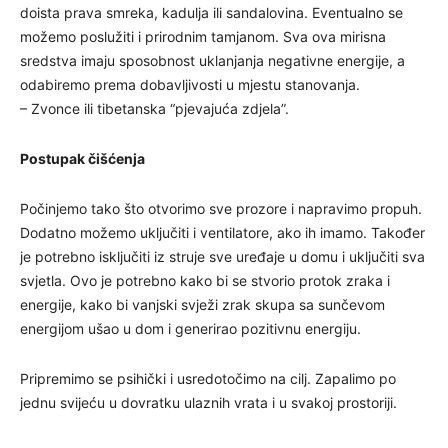
doista prava smreka, kadulja ili sandalovina. Eventualno se
možemo poslužiti i prirodnim tamjanom. Sva ova mirisna
sredstva imaju sposobnost uklanjanja negativne energije, a
odabiremo prema dobavljivosti u mjestu stanovanja.
– Zvonce ili tibetanska “pjevajuća zdjela”.
Postupak čišćenja
Počinjemo tako što otvorimo sve prozore i napravimo propuh.
Dodatno možemo uključiti i ventilatore, ako ih imamo. Također
je potrebno isključiti iz struje sve uređaje u domu i uključiti sva
svjetla. Ovo je potrebno kako bi se stvorio protok zraka i
energije, kako bi vanjski svježi zrak skupa sa sunčevom
energijom ušao u dom i generirao pozitivnu energiju.
Pripremimo se psihički i usredotočimo na cilj. Zapalimo po
jednu svijeću u dovratku ulaznih vrata i u svakoj prostoriji.