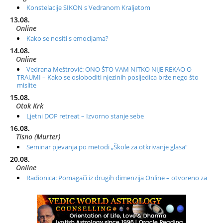
Konstelacije SIKON s Vedranom Kraljetom
13.08.
Online
Kako se nositi s emocijama?
14.08.
Online
Vedrana Meštrović: ONO ŠTO VAM NITKO NIJE REKAO O
TRAUMI – Kako se osloboditi njezinih posljedica brže nego što
mislite
15.08.
Otok Krk
Ljetni DOP retreat – Izvorno stanje sebe
16.08.
Tisno (Murter)
Seminar pjevanja po metodi „Škole za otkrivanje glasa“
20.08.
Online
Radionica: Pomagači iz drugih dimenzija Online – otvoreno za
sve
21.08.
Zagreb+Online
Osnovni ThetaHealing® tečaj, Zagreb i Online