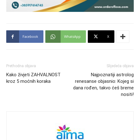
Facebook
WhatsApp
X
Prethodna objava
Slijedeća objava
Kako živjeti ZAHVALNOST
Najpoznatiji astrolog
kroz 5 moćnih koraka
renesanse objasnio: Kojeg si
dana rođen, takvo ćeš breme
nositi!