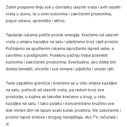
Zatim pospemo liniju soli u dovratku ulaznih vrata i svih ostalih
vrata u domu, te u svim kutovima i zakrčenim prostorima,
poput ostava, spremišta i slično.
Tapšanje rukama potiče protok energije. Krećemo od ulaznih
vrata u smjeru kazaljke na satu i plješćemo kroz cijeli prostor.
Počinjemo sa spuštenim rukama ispruženim ispred sebe, a
završimo s podignutim. Posebnu pažnju treba posvetiti
kutovima i zakrčenim prostorima. Eventualno, ako želite biti
doista temeljiti, otvorite i sve ormare i plješćite i unutar njih.
Tada zapalimo grančice i krećemo se u vidu smjera kazaljke
na satu, počevši od ulaznih vrata, pa redom kroz sve
prostorije, u kojima se također krećemo u krug, u vidu
kazaljke na satu. I tako polako i koncentrirano kružimo sve
dok mirisni dim ne ispuni svaki kutak prostora. Ne zaboravite i
prostor ispod stolova i drugog namještaja, oko TV, računala i
sl.