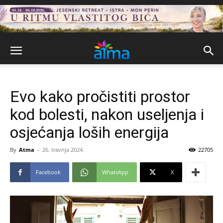
Evo kako pročistiti prostor
kod bolesti, nakon useljenja i
osjećanja loših energija
By
Atma
-
26. travnja 2024.
22705
Facebook
WhatsApp
X