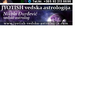
.08.
Zagreb+Online
Osnovni ThetaHealing® tečaj, Zagreb i Online
.08.
Pula
Access BARS®, otpusti stres
.08.
Pula
Access Energetski Facelift®
.08.
Zagreb
Pjesma srca / Zagreb
Online
Tečaj Višeg Vodstva, razvijanja intuicije i Akaša
zapisa
.08.
Online
Postanite Nositelj Vibracije Nove Zemlje
.08.
Visoko
Alemka Dauskardt – Jednodnevna radionica
sistemskih konstelacija