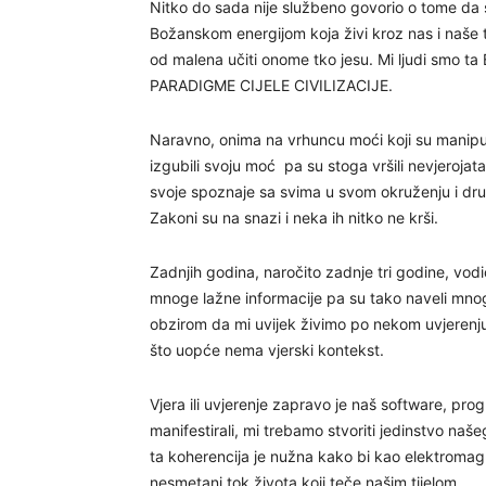
Nitko do sada nije službeno govorio o tome da s
Božanskom energijom koja živi kroz nas i naše t
od malena učiti onome tko jesu. Mi ljudi smo ta
PARADIGME CIJELE CIVILIZACIJE.
Naravno, onima na vrhuncu moći koji su manipuli
izgubili svoju moć pa su stoga vršili nevjerojatan
svoje spoznaje sa svima u svom okruženju i dr
Zakoni su na snazi i neka ih nitko ne krši.
Zadnjih godina, naročito zadnje tri godine, vodio 
mnoge lažne informacije pa su tako naveli mnog
obzirom da mi uvijek živimo po nekom uvjerenju.
što uopće nema vjerski kontekst.
Vjera ili uvjerenje zapravo je naš software, prog
manifestirali, mi trebamo stvoriti jedinstvo naš
ta koherencija je nužna kako bi kao elektromag
nesmetani tok života koji teče našim tijelom.