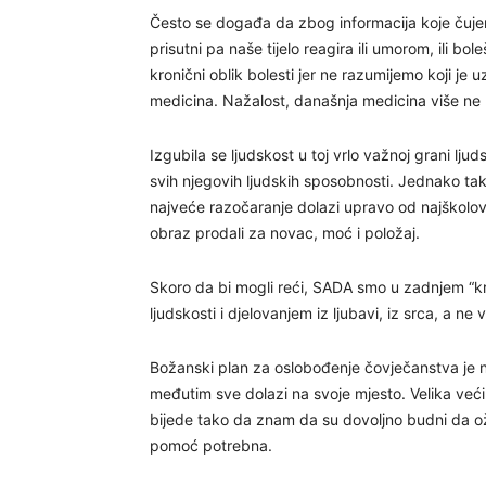
Često se događa da zbog informacija koje čujem
prisutni pa naše tijelo reagira ili umorom, ili b
kronični oblik bolesti jer ne razumijemo koji je 
medicina. Nažalost, današnja medicina više ne li
Izgubila se ljudskost u toj vrlo važnoj grani lju
svih njegovih ljudskih sposobnosti. Jednako tak
najveće razočaranje dolazi upravo od najškolovan
obraz prodali za novac, moć i položaj.
Skoro da bi mogli reći, SADA smo u zadnjem “
ljudskosti i djelovanjem iz ljubavi, iz srca, a ne
Božanski plan za oslobođenje čovječanstva je na
međutim sve dolazi na svoje mjesto. Velika većin
bijede tako da znam da su dovoljno budni da o
pomoć potrebna.