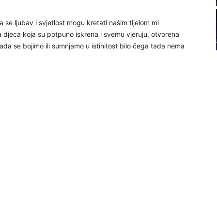
21
 da se ljubav i svjetlost mogu kretati našim tijelom mi
 djeca koja su potpuno iskrena i svemu vjeruju, otvorena
22
da se bojimo ili sumnjamo u istinitost bilo čega tada nema
23
24
26
27