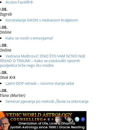
Access Facelift®
.08.
Zagreb
Konstelacije SIKON s Vedranom Kraljetom
.08.
Online
Kako se nositi s emocijama?
.08.
Online
Vedrana Meštrović: ONO ŠTO VAM NITKO NIJE
REKAO O TRAUMI – Kako se osloboditi njezinih
posljedica brže nego što mislite
.08.
Otok Krk
Ljetni DOP retreat – Izvorno stanje sebe
.08.
Tisno (Murter)
Seminar pjevanja po metodi „Škole za otkrivanje
glasa“
.08.
Online
Radionica: Pomagači iz drugih dimenzija Online –
otvoreno za sve