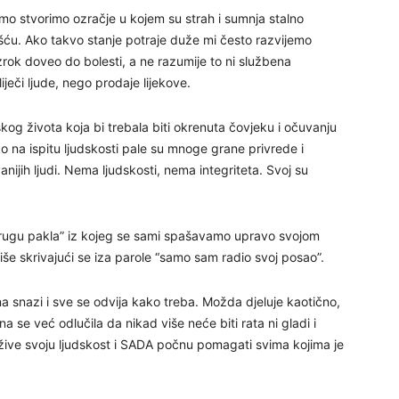
29
o stvorimo ozračje u kojem su strah i sumnja stalno
olešću. Ako takvo stanje potraje duže mi često razvijemo
uzrok doveo do bolesti, a ne razumije to ni službena
ječi ljude, nego prodaje lijekove.
30
dskog života koja bi trebala biti okrenuta čovjeku i očuvanju
o na ispitu ljudskosti pale su mnoge grane privrede i
31
ijih ljudi. Nema ljudskosti, nema integriteta. Svoj su
28
krugu pakla” iz kojeg se sami spašavamo upravo svojom
 više skrivajući se iza parole “samo sam radio svoj posao”.
05
 snazi i sve se odvija kako treba. Možda djeluje kaotično,
a se već odlučila da nikad više neće biti rata ni gladi i
žive svoju ljudskost i SADA počnu pomagati svima kojima je
06