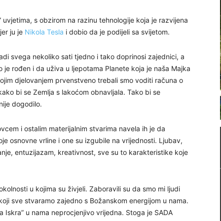
” uvjetima, s obzirom na razinu tehnologije koja je razvijena
jer ju je
Nikola Tesla
i dobio da je podijeli sa svijetom.
di svega nekoliko sati tjedno i tako doprinosi zajednici, a
o je rođen i da uživa u ljepotama Planete koja je naša Majka
vojim djelovanjem prvenstveno trebali smo voditi računa o
kako bi se Zemlja s lakoćom obnavljala. Tako bi se
ije dogodilo.
vcem i ostalim materijalnim stvarima navela ih je da
oje osnovne vrline i one su izgubile na vrijednosti. Ljubav,
je, entuzijazam, kreativnost, sve su to karakteristike koje
kolnosti u kojima su živjeli. Zaboravili su da smo mi ljudi
I koji sve stvaramo zajedno s Božanskom energijom u nama.
ska Iskra” u nama neprocjenjivo vrijedna. Stoga je SADA