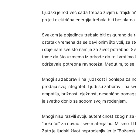
Ljudski je rod već sada trebao živjeti u “rajskim
pa je i električna energija trebala biti besplatna 
Svakom je pojedincu trebalo biti osigurano da ra
ostatak vremena da se bavi onim što voli, za št
i daje nam sve što nam je za život potrebno. S
tome da što uzmemo iz prirode da to i vratimo 
održavala potrebna ravnoteža. Međutim, to se n
Mnogi su zaboravili na ljudskost i pohlepa za no
prodaju svoj integritet. Ljudi su zaboravili na sv
empatija, brižnost, nježnost, nesebično pomagan
je svatko donio sa sobom svojim rođenjem.
Mnogi nisu razvili svoju autentičnost zbog niza o
“pokriće” za novac i sve materijalno. Mi smo T
Zato je ljudski život neprocjenjiv jer je “Božan