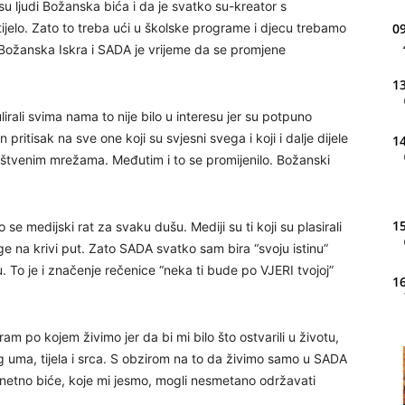
u ljudi Božanska bića i da je svatko su-kreator s
ijelo. Zato to treba ući u školske programe i djecu trebamo
09
 Božanska Iskra i SADA je vrijeme da se promjene
13
rali svima nama to nije bilo u interesu jer su potpuno
 pritisak na sve one koji su svjesni svega i koji i dalje dijele
14
uštvenim mrežama. Međutim i to se promijenilo. Božanski
15
se medijski rat za svaku dušu. Mediji su ti koji su plasirali
e na krivi put. Zato SADA svatko sam bira “svoju istinu”
 To je i značenje rečenice “neka ti bude po VJERI tvojoj”
16
ram po kojem živimo jer da bi mi bilo što ostvarili u životu,
20
eg uma, tijela i srca. S obzirom na to da živimo samo u SADA
netno biće, koje mi jesmo, mogli nesmetano održavati