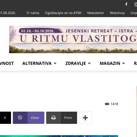
07.08.2026.
O nama
Oglašavajte se na ATMI
Newsletter
Webshop
Uvje
VNOST
ALTERNATIVA
ZDRAVLJE
MAGAZIN
R
1418
X
Viber
Print