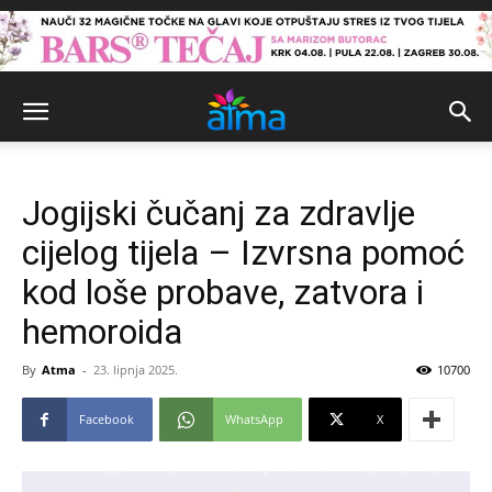
Jogijski čučanj za zdravlje
cijelog tijela – Izvrsna pomoć
kod loše probave, zatvora i
hemoroida
By
Atma
-
23. lipnja 2025.
10700
Facebook
WhatsApp
X