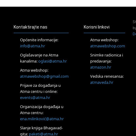
Pula
Access Energetski Facelift®
24.08.
S
Zagreb
Kontaktirajte nas
Korisni linkovi
b
Pjesma srca / Zagreb
D
Online
Općenite informacije:
Atma webshop:
Tečaj Višeg Vodstva, razvijanja intuicije i Akaša zapisa
info@atma.hr
atmawebshop.com
25.08.
Oglašavanje na Atma
Snimke radionica i
Online
kanalima:
oglasi@atma.hr
predavanja:
Upisi u program Profesionalni hipnoterapeut — nova
generacija kreće 25.08. 2026.
atmazon.hr
Atma webshop:
26.08.
atmawebshop@gmail.com
Vedska renesansa:
Online
atmaveda.hr
Postanite Nositelj Vibracije Nove Zemlje
Prijave za događanja u
Atma centru i online:
27.08.
events@atma.hr
Visoko
Alemka Dauskardt – Jednodnevna radionica sistemskih
Organizacija događaja u
konstelacija
Atma centru:
29.08.
ena.milinković@atma.hr
Zagreb
HOD PO ŽERAVICI – Seminar koji mijenja tijelo, duh i um
Slanje knjiga Bhagavad-
SoulFest – Festival glazbe, mudrosti i zajedništva
gita:
paketi@atma.hr