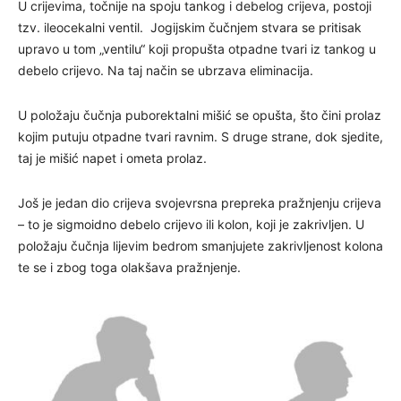
U crijevima, točnije na spoju tankog i debelog crijeva, postoji
tzv. ileocekalni ventil. Jogijskim čučnjem stvara se pritisak
upravo u tom „ventilu“ koji propušta otpadne tvari iz tankog u
debelo crijevo. Na taj način se ubrzava eliminacija.
U položaju čučnja puborektalni mišić se opušta, što čini prolaz
kojim putuju otpadne tvari ravnim. S druge strane, dok sjedite,
taj je mišić napet i ometa prolaz.
Još je jedan dio crijeva svojevrsna prepreka pražnjenju crijeva
– to je sigmoidno debelo crijevo ili kolon, koji je zakrivljen. U
položaju čučnja lijevim bedrom smanjujete zakrivljenost kolona
te se i zbog toga olakšava pražnjenje.