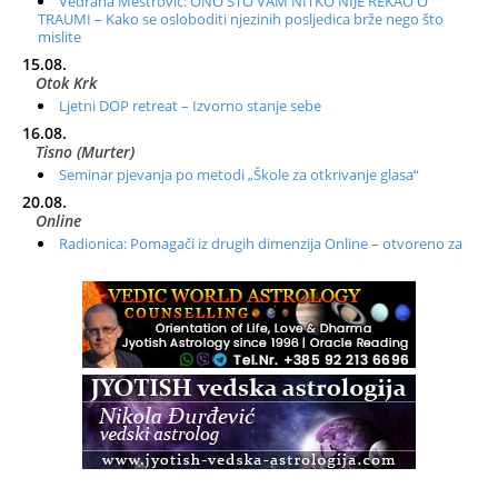
Vedrana Meštrović: ONO ŠTO VAM NITKO NIJE REKAO O
TRAUMI – Kako se osloboditi njezinih posljedica brže nego što
mislite
15.08.
Otok Krk
Ljetni DOP retreat – Izvorno stanje sebe
16.08.
Tisno (Murter)
Seminar pjevanja po metodi „Škole za otkrivanje glasa“
20.08.
Online
Radionica: Pomagači iz drugih dimenzija Online – otvoreno za
sve
21.08.
Zagreb+Online
Osnovni ThetaHealing® tečaj, Zagreb i Online
22.08.
Zagreb
Osnovna radionica za izscjeljivanje pranom (Basic Pranic
Healing course)
Pula
Access BARS®, otpusti stres
23.08.