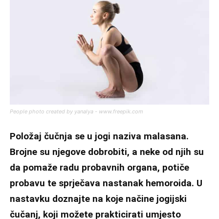
People photo created by yanalya - www.freepik.com
Položaj čučnja se u jogi naziva malasana.
Brojne su njegove dobrobiti, a neke od njih su
da pomaže radu probavnih organa, potiče
probavu te sprječava nastanak hemoroida. U
nastavku doznajte na koje načine jogijski
čučanj, koji možete prakticirati umjesto