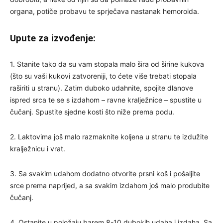
organa, potiče probavu te sprječava nastanak hemoroida.
Upute za izvođenje:
1. Stanite tako da su vam stopala malo šira od širine kukova
(što su vaši kukovi zatvoreniji, to ćete više trebati stopala
raširiti u stranu). Zatim duboko udahnite, spojite dlanove
ispred srca te se s izdahom – ravne kralježnice – spustite u
čučanj. Spustite sjedne kosti što niže prema podu.
2. Laktovima još malo razmaknite koljena u stranu te izdužite
kralježnicu i vrat.
3. Sa svakim udahom dodatno otvorite prsni koš i pošaljite
srce prema naprijed, a sa svakim izdahom još malo produbite
čučanj.
4. Ostanite u položaju barem 8-10 dubokih udaha i izdaha. Sa