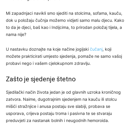
Mi zapadnjaci navikli smo sjediti na stolcima, sofama, kauču,
dok u položaju čučnja možemo vidjeti samo malu djecu. Kako
to da je djeci, baš kao i Indijcima, to prirodan položaj tijela, a
nama nije?
U nastavku doznajte na koje načine jogijski
čučanj
, koji
možete prakticirati umjesto sjedenja, pomaže ne samo vašoj
probavi nego i vašem cjelokupnom zdravlju.
Zašto je sjedenje štetno
Sjedilački način života jedan je od glavnih uzroka kroničnog
zatvora. Naime, dugotrajnim sjedenjem na kauču ili stolcu
mišići stražnjice i anusa postaju sve slabiji, probava se
usporava, crijeva postaju troma i pasivna te se stvaraju
preduvjeti za nastanak bolnih i neugodnih hemoroida.