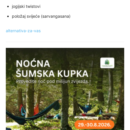
jogijski twistovi
položaj svijeće (sarvangasana)
alternativa-za-vas