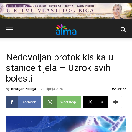
Nedovoljan protok kisika u
stanice tijela – Uzrok svih
bolesti
By
Kristijan Kolega
-
21. lipnja 2026.
34453
Facebook
WhatsApp
X