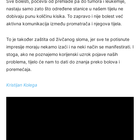
Sve bolesti, počevši od prehlade pa do tumora i leukemije,
nastaju samo zato što određene stanice u našem tijelu ne
dobivaju punu količinu kisika. To zapravo i nije bolest već
aktivna komunikacija između promatrača i njegova tijela.
To je također zaštita od živčanog sloma, jer sve te potisnute
impresije moraju nekamo izaći i na neki način se manifestirati. I
stoga, ako ne poznajemo korijenski uzrok pojave naših
problema, tijelo će nam to dati do znanja preko bolova i
poremećaja.
Kristijan Kolega