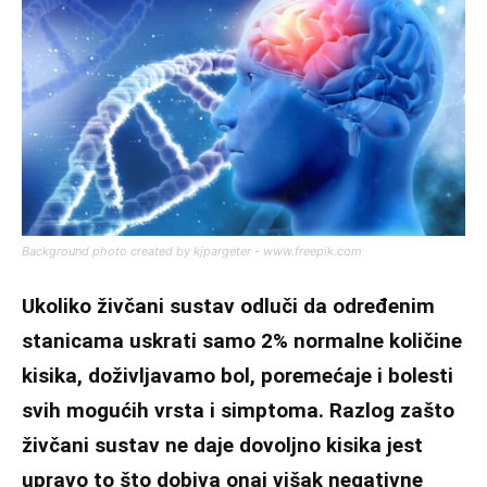
Background photo created by kjpargeter - www.freepik.com
Ukoliko živčani sustav odluči da određenim
stanicama uskrati samo 2% normalne količine
kisika, doživljavamo bol, poremećaje i bolesti
svih mogućih vrsta i simptoma. Razlog zašto
živčani sustav ne daje dovolj­no kisika jest
upravo to što dobiva onaj višak nega­tivne