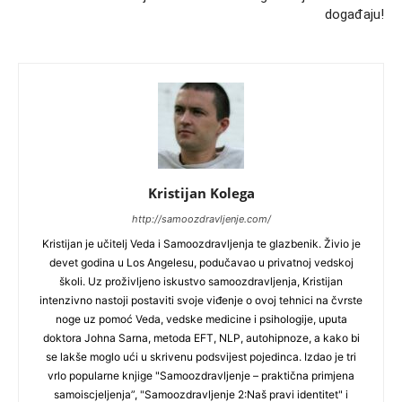
događaju!
Kristijan Kolega
http://samoozdravljenje.com/
Kristijan je učitelj Veda i Samoozdravljenja te glazbenik. Živio je
devet godina u Los Angelesu, podučavao u privatnoj vedskoj
školi. Uz proživljeno iskustvo samoozdravljenja, Kristijan
intenzivno nastoji postaviti svoje viđenje o ovoj tehnici na čvrste
noge uz pomoć Veda, vedske medicine i psihologije, uputa
doktora Johna Sarna, metoda EFT, NLP, autohipnoze, a kako bi
se lakše moglo ući u skrivenu podsvijest pojedinca. Izdao je tri
vrlo popularne knjige "Samoozdravljenje – praktična primjena
samoiscjeljenja”, "Samoozdravljenje 2:Naš pravi identitet" i