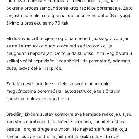
mu takva realnost ne odgovara. Tijelo dobije taj signal i
pokrene proces samouništenja kroz različite poremećaje. Zato
umjesto normalnih sto godina, danas u ovom dobu (Kali-yugi)
živimo u prosjeku samo 70-tak.
Mi doslovno odbacujemo ogroman period ljudskog života jer
se ne želimo to­liko dugo suočavati sa životom koji je
neugodan i nepoželjan. Očito je da su utisci iz takvog života u
velikoj većini neprivlačni i nepoželjni i da promatrač, odnosno
duša, jedva čeka kraj priče.
Za tako nešto pobrine se tijelo sa svojim nebrojenim
mogućnostima poremećaja i autodestrukcije te s čitavim
spektrom bolova i neugodnosti.
Središnji živčani sustav kontrolira sve kemijske reakcije u tijelu
kao što su probava, tlak, lučenje hormona, imunitet, oštrina
osjetila i brojne druge aktivnosti. No najvažnija funkcija koju
živčani sustav kontrolira jest protok kisika u krvi do svih