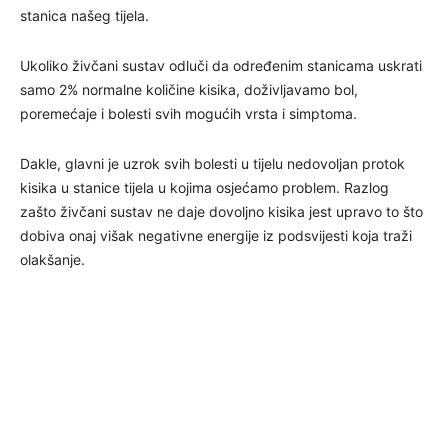
stanica našeg tijela.
Ukoliko živčani sustav odluči da određenim stanicama uskrati
samo 2% normalne količine kisika, doživljavamo bol,
poremećaje i bolesti svih mogućih vrsta i simptoma.
Dakle, glavni je uzrok svih bolesti u tijelu nedovoljan protok
kisika u stanice tijela u kojima osjećamo problem. Razlog
zašto živčani sustav ne daje dovolj­no kisika jest upravo to što
dobiva onaj višak nega­tivne energije iz podsvijesti koja traži
olakšanje.