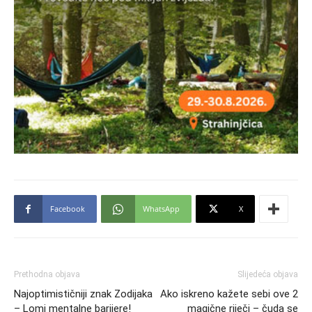
Facebook
WhatsApp
X
Prethodna objava
Slijedeća objava
Najoptimističniji znak Zodijaka
Ako iskreno kažete sebi ove 2
– Lomi mentalne barijere!
magične riječi – čuda se