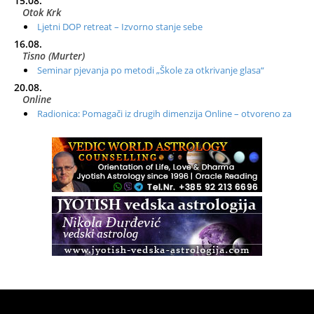
15.08.
Otok Krk
Ljetni DOP retreat – Izvorno stanje sebe
16.08.
Tisno (Murter)
Seminar pjevanja po metodi „Škole za otkrivanje glasa“
20.08.
Online
Radionica: Pomagači iz drugih dimenzija Online – otvoreno za
sve
21.08.
Zagreb+Online
Osnovni ThetaHealing® tečaj, Zagreb i Online
22.08.
Zagreb
Osnovna radionica za izscjeljivanje pranom (Basic Pranic
Healing course)
Pula
Access BARS®, otpusti stres
23.08.
Pula
Access Energetski Facelift®