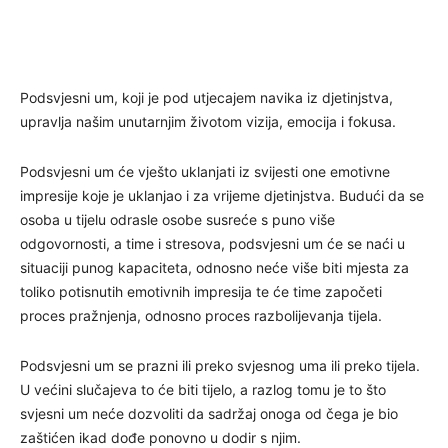
Podsvjesni um, koji je pod utjecajem navika iz djetinjstva,
upravlja našim unutarnjim životom vizija, emocija i fokusa.
Podsvjesni um će vješto uklanjati iz svijesti one emotivne
impresije koje je uklanjao i za vri­jeme djetinjstva. Budući da se
osoba u tijelu odrasle osobe susreće s puno više
odgovornosti, a time i stresova, podsvjesni um će se naći u
situaciji punog kapaciteta, odnosno neće više biti mjesta za
toliko potisnutih emotivnih impresija te će time započeti
proces pražnjenja, odnosno proces razbolijevanja tijela.
Podsvjesni um se prazni ili preko svjesnog uma ili preko tijela.
U većini slučajeva to će biti tijelo, a razlog tomu je to što
svjesni um neće dozvoliti da sadržaj onoga od čega je bio
zaštićen ikad dođe ponovno u dodir s njim.