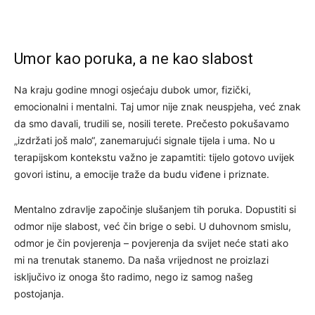
Umor kao poruka, a ne kao slabost
Na kraju godine mnogi osjećaju dubok umor, fizički,
emocionalni i mentalni. Taj umor nije znak neuspjeha, već znak
da smo davali, trudili se, nosili terete. Prečesto pokušavamo
„izdržati još malo“, zanemarujući signale tijela i uma. No u
terapijskom kontekstu važno je zapamtiti: tijelo gotovo uvijek
govori istinu, a emocije traže da budu viđene i priznate.
Mentalno zdravlje započinje slušanjem tih poruka. Dopustiti si
odmor nije slabost, već čin brige o sebi. U duhovnom smislu,
odmor je čin povjerenja – povjerenja da svijet neće stati ako
mi na trenutak stanemo. Da naša vrijednost ne proizlazi
isključivo iz onoga što radimo, nego iz samog našeg
postojanja.