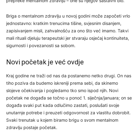
prepreke mentalnom zdravlju – one su njegov sastavni dio.
Briga o mentalnom zdravlju u novoj godini može započeti vrlo
jednostavno: kratkim trenucima tišine, svjesnim disanjem,
zapisivanjem misli, zahvalnošću za ono što već imamo. Takvi
mali rituali djeluju terapeutski jer stvaraju osjećaj kontinuiteta,
sigurnosti i povezanosti sa sobom.
Novi početak je već ovdje
Kraj godine ne traži od nas da postanemo netko drugi. On nas
tiho poziva da budemo iskreniji prema sebi, da skinemo
slojeve očekivanja i pogledamo tko smo ispod njih. Novi
početak ne događa se točno u ponoć 1. siječnja/januara; on se
događa svaki put kada odlučimo zastati, poslušati svoje
unutarnje potrebe i preuzeti odgovornost za vlastitu dobrobit.
Svaki trenutak u kojem biramo brigu o svom mentalnom
zdravlju postaje početak.