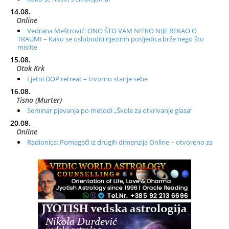
14.08.
Online
Vedrana Meštrović: ONO ŠTO VAM NITKO NIJE REKAO O
TRAUMI – Kako se osloboditi njezinih posljedica brže nego što
mislite
15.08.
Otok Krk
Ljetni DOP retreat – Izvorno stanje sebe
16.08.
Tisno (Murter)
Seminar pjevanja po metodi „Škole za otkrivanje glasa“
20.08.
Online
Radionica: Pomagači iz drugih dimenzija Online – otvoreno za
sve
21.08.
Zagreb+Online
Osnovni ThetaHealing® tečaj, Zagreb i Online
22.08.
Zagreb
Osnovna radionica za izscjeljivanje pranom (Basic Pranic
Healing course)