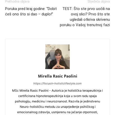
Prethodna objava
Slijedeća objava
Poruka pred kraj godine: “Dobit
TEST: Što ste prvo uočili na
ćeš ono što si dao – duplo!”
ovoj slici? Prvo što ste
ugledali otkriva skrivenu
poruku o Vašoj trenutnoj fazi
Mirella Rasic Paolini
https://focusin-holisticlifestyle.com
MSc Mirella Rasic Paolini - Autorica je holistička terapeutkinja i
certificirana hipnoterapeutkinja koja u svom radu spaja
psihologiju, medicinu i neuroznanost. Razvila je jedinstvenu
Neuro-holističku metodu za unaprjeđenje psihičkog i
emocionalnog zdravlja, usmjerenu na jačanje otpornosti,