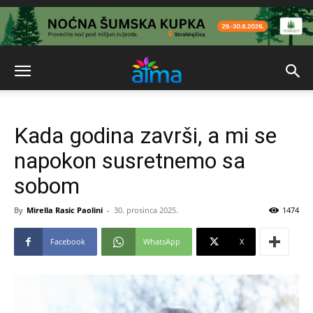
Kada godina završi, a mi se
napokon susretnemo sa
sobom
By
Mirella Rasic Paolini
-
30. prosinca 2025.
1474
Facebook
WhatsApp
X