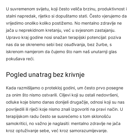
U suvremenom svijetu, koji često veliča brzinu, produktivnost i
stalni napredak, rijetko si dopuštamo stati. Često vjerujemo da
vrijedimo onoliko koliko postižemo. No mentalno zdravlje ne
jača u neprekidnom kretanju, već u svjesnom zastajanju.
Upravo kraj godine nosi snažan terapijski potencijal: poziva
nas da se okrenemo sebi bez osuđivanja, bez žurbe, s
iskrenom namjerom da čujemo što nam naš unutarnji glas
pokušava reći.
Pogled unatrag bez krivnje
Kada razmišljamo o protekloj godini, um često prvo posegne
za onim što nismo ostvarili. Ciljevi koji su ostali nedovršeni,
odluke koje bismo danas donijeli drugačije, odnosi koji su nas
povrijedili ili riječi koje nismo znali izgovoriti na pravi način. U
terapijskom radu često se susrećemo s tom sklonošću
samokritici, no važno je naglasiti: mentalno zdravlje ne jača
kroz optuživanje sebe, već kroz samorazumijevanje.