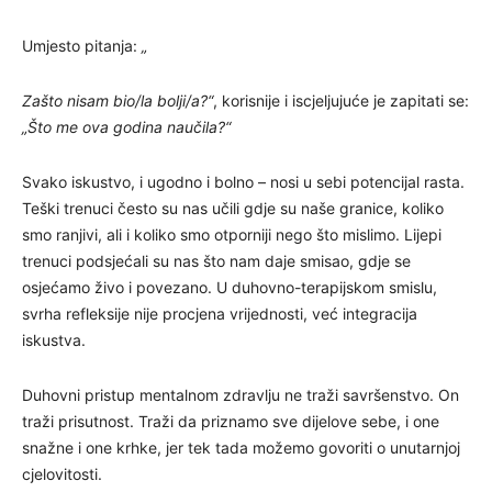
Umjesto pitanja:
„
Zašto nisam bio/la bolji/a?“
, korisnije i iscjeljujuće je zapitati se:
„Što me ova godina naučila?“
Svako iskustvo, i ugodno i bolno – nosi u sebi potencijal rasta.
Teški trenuci često su nas učili gdje su naše granice, koliko
smo ranjivi, ali i koliko smo otporniji nego što mislimo. Lijepi
trenuci podsjećali su nas što nam daje smisao, gdje se
osjećamo živo i povezano. U duhovno-terapijskom smislu,
svrha refleksije nije procjena vrijednosti, već integracija
iskustva.
Duhovni pristup mentalnom zdravlju ne traži savršenstvo. On
traži prisutnost. Traži da priznamo sve dijelove sebe, i one
snažne i one krhke, jer tek tada možemo govoriti o unutarnjoj
cjelovitosti.