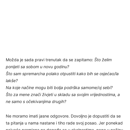
Možda je sada pravi trenutak da se zapitamo:
Što želim
ponijeti sa sobom u novu godinu?
Što sam spreman/na polako otpustiti kako bih se osjećao/la
lakše?
Na koje načine mogu biti bolja podrška samome/oj sebi?
Što za mene znači živjeti u skladu sa svojim vrijednostima, a
ne samo s očekivanjima drugih?
Ne moramo imati jasne odgovore. Dovoljno je dopustiti da se
ta pitanja u nama nastane i tiho rade svoj posao. Jer ponekad
najveća promjena ne događa se u okolnostima, nego u načinu