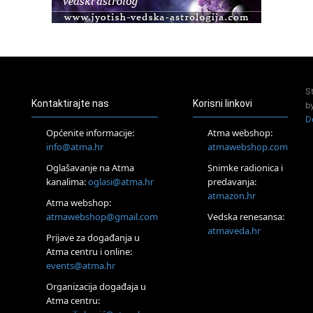
Pula
Access BARS®, otpusti stres
23.08.
Pula
Access Energetski Facelift®
24.08.
S
Zagreb
Kontaktirajte nas
Korisni linkovi
b
Pjesma srca / Zagreb
D
Online
Općenite informacije:
Atma webshop:
Tečaj Višeg Vodstva, razvijanja intuicije i Akaša zapisa
info@atma.hr
atmawebshop.com
25.08.
Oglašavanje na Atma
Snimke radionica i
Online
kanalima:
oglasi@atma.hr
predavanja:
Upisi u program Profesionalni hipnoterapeut — nova
generacija kreće 25.08. 2026.
atmazon.hr
Atma webshop:
26.08.
atmawebshop@gmail.com
Vedska renesansa:
Online
atmaveda.hr
Postanite Nositelj Vibracije Nove Zemlje
Prijave za događanja u
Atma centru i online:
27.08.
events@atma.hr
Visoko
Alemka Dauskardt – Jednodnevna radionica sistemskih
Organizacija događaja u
konstelacija
Atma centru:
29.08.