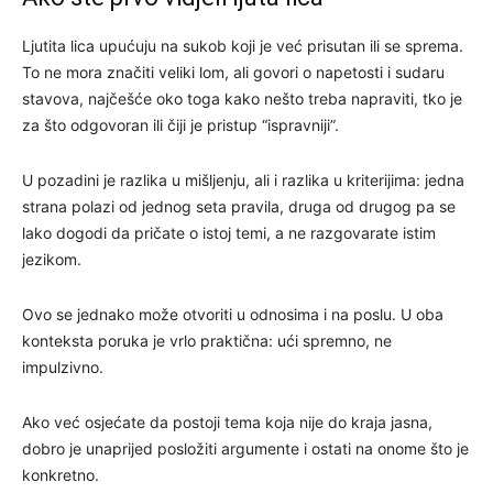
Ljutita lica upućuju na sukob koji je već prisutan ili se sprema.
To ne mora značiti veliki lom, ali govori o napetosti i sudaru
stavova, najčešće oko toga kako nešto treba napraviti, tko je
za što odgovoran ili čiji je pristup “ispravniji”.
U pozadini je razlika u mišljenju, ali i razlika u kriterijima: jedna
strana polazi od jednog seta pravila, druga od drugog pa se
lako dogodi da pričate o istoj temi, a ne razgovarate istim
jezikom.
Ovo se jednako može otvoriti u odnosima i na poslu. U oba
konteksta poruka je vrlo praktična: ući spremno, ne
impulzivno.
Ako već osjećate da postoji tema koja nije do kraja jasna,
dobro je unaprijed posložiti argumente i ostati na onome što je
konkretno.