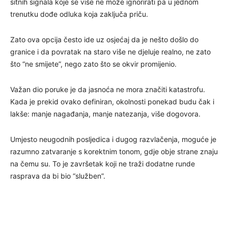
sitnih signala koje se više ne može ignorirati pa u jednom
trenutku dođe odluka koja zaključa priču.
Zato ova opcija često ide uz osjećaj da je nešto došlo do
granice i da povratak na staro više ne djeluje realno, ne zato
što “ne smijete”, nego zato što se okvir promijenio.
Važan dio poruke je da jasnoća ne mora značiti katastrofu.
Kada je prekid ovako definiran, okolnosti ponekad budu čak i
lakše: manje nagađanja, manje natezanja, više dogovora.
Umjesto neugodnih posljedica i dugog razvlačenja, moguće je
razumno zatvaranje s korektnim tonom, gdje obje strane znaju
na čemu su. To je završetak koji ne traži dodatne runde
rasprava da bi bio “služben”.