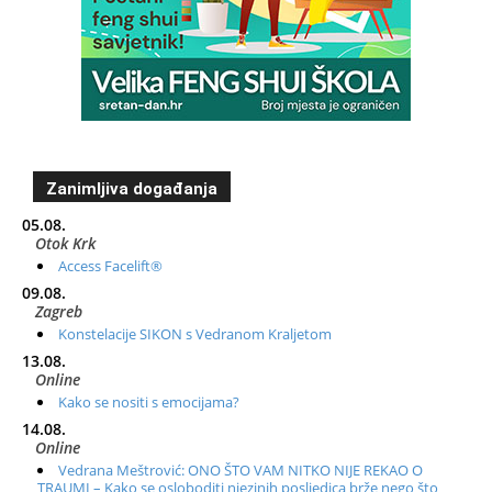
Zanimljiva događanja
05.08.
Otok Krk
Access Facelift®
09.08.
Zagreb
Konstelacije SIKON s Vedranom Kraljetom
13.08.
Online
Kako se nositi s emocijama?
14.08.
Online
Vedrana Meštrović: ONO ŠTO VAM NITKO NIJE REKAO O
TRAUMI – Kako se osloboditi njezinih posljedica brže nego što