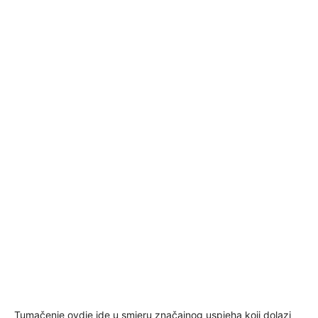
Tumačenje ovdje ide u smjeru značajnog uspjeha koji dolazi