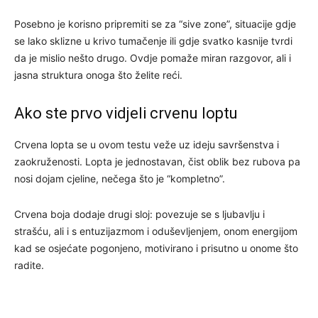
Posebno je korisno pripremiti se za “sive zone”, situacije gdje
se lako sklizne u krivo tumačenje ili gdje svatko kasnije tvrdi
da je mislio nešto drugo. Ovdje pomaže miran razgovor, ali i
jasna struktura onoga što želite reći.
Ako ste prvo vidjeli crvenu loptu
Crvena lopta se u ovom testu veže uz ideju savršenstva i
zaokruženosti. Lopta je jednostavan, čist oblik bez rubova pa
nosi dojam cjeline, nečega što je “kompletno”.
Crvena boja dodaje drugi sloj: povezuje se s ljubavlju i
strašću, ali i s entuzijazmom i oduševljenjem, onom energijom
kad se osjećate pogonjeno, motivirano i prisutno u onome što
radite.