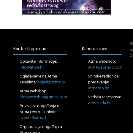
23.08.
Pula
Access Energetski Facelift®
24.08.
Zagreb
Pjesma srca / Zagreb
Online
S
Tečaj Višeg Vodstva, razvijanja intuicije i Akaša zapisa
Kontaktirajte nas
Korisni linkovi
b
26.08.
D
Online
Općenite informacije:
Atma webshop:
Postanite Nositelj Vibracije Nove Zemlje
info@atma.hr
atmawebshop.com
27.08.
Oglašavanje na Atma
Snimke radionica i
Visoko
kanalima:
oglasi@atma.hr
predavanja:
Alemka Dauskardt – Jednodnevna radionica sistemskih
konstelacija
atmazon.hr
Atma webshop:
29.08.
atmawebshop@gmail.com
Vedska renesansa:
Zagreb
atmaveda.hr
Prijave za događanja u
HOD PO ŽERAVICI – Seminar koji mijenja tijelo, duh i um
SoulFest – Festival glazbe, mudrosti i zajedništva
Atma centru i online:
events@atma.hr
Radoboj
Noćna šumska kupka
Organizacija događaja u
30.08.
Atma centru: