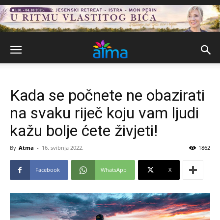
Kada se počnete ne obazirati
na svaku riječ koju vam ljudi
kažu bolje ćete živjeti!
By
Atma
-
16. svibnja 2022.
1862
Facebook
WhatsApp
X