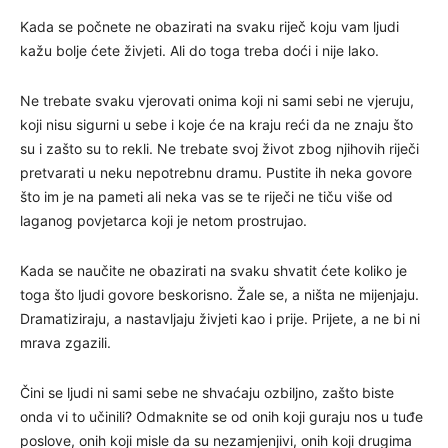
Kada se počnete ne obazirati na svaku riječ koju vam ljudi
kažu bolje ćete živjeti. Ali do toga treba doći i nije lako.
Ne trebate svaku vjerovati onima koji ni sami sebi ne vjeruju,
koji nisu sigurni u sebe i koje će na kraju reći da ne znaju što
su i zašto su to rekli. Ne trebate svoj život zbog njihovih riječi
pretvarati u neku nepotrebnu dramu. Pustite ih neka govore
što im je na pameti ali neka vas se te riječi ne tiču više od
laganog povjetarca koji je netom prostrujao.
Kada se naučite ne obazirati na svaku shvatit ćete koliko je
toga što ljudi govore beskorisno. Žale se, a ništa ne mijenjaju.
Dramatiziraju, a nastavljaju živjeti kao i prije. Prijete, a ne bi ni
mrava zgazili.
Čini se ljudi ni sami sebe ne shvaćaju ozbiljno, zašto biste
onda vi to učinili? Odmaknite se od onih koji guraju nos u tuđe
poslove, onih koji misle da su nezamjenjivi, onih koji drugima