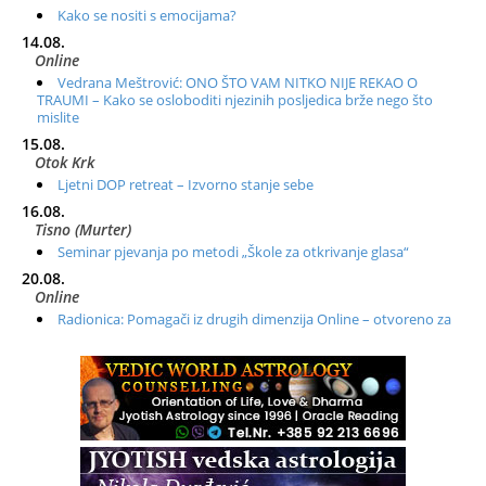
Kako se nositi s emocijama?
14.08.
Online
Vedrana Meštrović: ONO ŠTO VAM NITKO NIJE REKAO O
TRAUMI – Kako se osloboditi njezinih posljedica brže nego što
mislite
15.08.
Otok Krk
Ljetni DOP retreat – Izvorno stanje sebe
16.08.
Tisno (Murter)
Seminar pjevanja po metodi „Škole za otkrivanje glasa“
20.08.
Online
Radionica: Pomagači iz drugih dimenzija Online – otvoreno za
sve
21.08.
Zagreb+Online
Osnovni ThetaHealing® tečaj, Zagreb i Online
22.08.
Pula
Access BARS®, otpusti stres