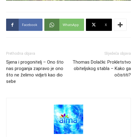
Facebook
WhatsApp
X
Prethodna objava
Slijedeća objava
Sjena i progonitelj – Ono što
Thomas Dolački: Prokletstvo
nas proganja zapravo je ono
obiteljskog stabla – Kako ga
što ne želimo vidjeti kao dio
očistiti?
sebe