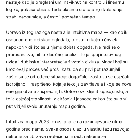
nastaje kad je preglasni um, naviknut na kontrolu i linearnu
logiku, pokuša utišati. Tada ulazimo u unutarnje kolebanje,
strah, nedoumice, a često i pogrešan tempo.
Upravo iz tog razloga nastala je Intuitivna mapa — kao oblik
osobnog energetskog ogledala, prostor u kojem čovjek
napokon vidi što se u njemu doista događa. Ne radi se o
proročanstvu, niti o klasičnoj analizi. To je spoj intuitivnog
uvida i dubinske interpretacije životnih ciklusa. Mnogi koji su
kroz ovaj proces već prošli kažu da su prvi put razumjeli
zašto su se određene situacije događale, zašto su se osjećali
iscrpljeno ili raspršeno, koja je lekcija završavala i koja se nova
energija otvarala ispred njih. Gotovo svi klijenti opisuju isto, a
to je osjećaj stabilnosti, olakšanja i jasnoće nakon što su prvi
put vidjeli svoju unutarnju mapu godine.
Intuitivna mapa 2026 fokusirana je na razumijevanje ritma
godine pred nama. Svaka osoba ulazi u vlastitu fazu razvoja:
nekome se ubrzava profesionalni rast, nekome se