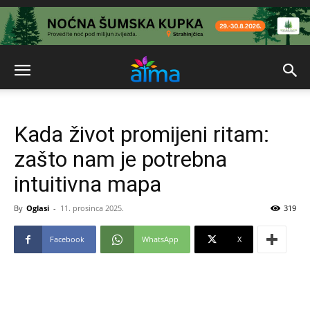
Kada život promijeni ritam:
zašto nam je potrebna
intuitivna mapa
By
Oglasi
-
11. prosinca 2025.
319
Facebook
WhatsApp
X