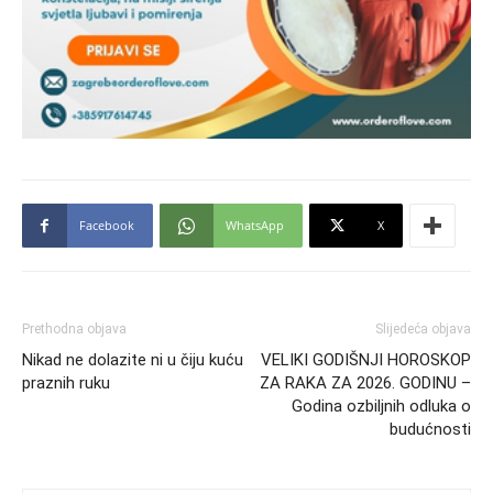
Facebook
WhatsApp
X
Prethodna objava
Slijedeća objava
Nikad ne dolazite ni u čiju kuću
VELIKI GODIŠNJI HOROSKOP
praznih ruku
ZA RAKA ZA 2026. GODINU –
Godina ozbiljnih odluka o
budućnosti