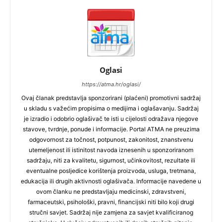
Oglasi
https://atma.hr/oglasi/
Ovaj članak predstavlja sponzorirani (plaćeni) promotivni sadržaj
u skladu s važećim propisima o medijima i oglašavanju. Sadržaj
je izradio i odobrio oglašivač te isti u cijelosti odražava njegove
stavove, tvrdnje, ponude i informacije. Portal ATMA ne preuzima
odgovornost za točnost, potpunost, zakonitost, znanstvenu
utemeljenost ili istinitost navoda iznesenih u sponzoriranom
sadržaju, niti za kvalitetu, sigurnost, učinkovitost, rezultate ili
eventualne posljedice korištenja proizvoda, usluga, tretmana,
edukacija ili drugih aktivnosti oglašivača. Informacije navedene u
ovom članku ne predstavljaju medicinski, zdravstveni,
farmaceutski, psihološki, pravni, financijski niti bilo koji drugi
stručni savjet. Sadržaj nije zamjena za savjet kvalificiranog