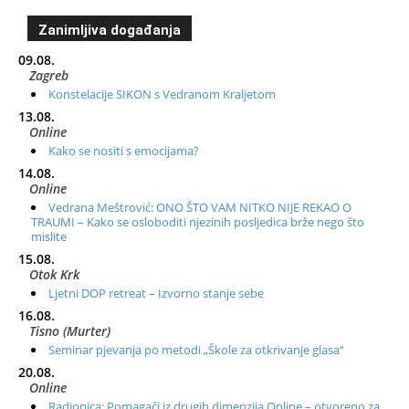
Zanimljiva događanja
09.08.
Zagreb
Konstelacije SIKON s Vedranom Kraljetom
13.08.
Online
Kako se nositi s emocijama?
14.08.
Online
Vedrana Meštrović: ONO ŠTO VAM NITKO NIJE REKAO O
TRAUMI – Kako se osloboditi njezinih posljedica brže nego što
mislite
15.08.
Otok Krk
Ljetni DOP retreat – Izvorno stanje sebe
16.08.
Tisno (Murter)
Seminar pjevanja po metodi „Škole za otkrivanje glasa“
20.08.
Online
Radionica: Pomagači iz drugih dimenzija Online – otvoreno za