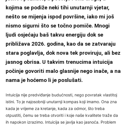
kojima se podiže neki tihi unutarnji vjetar,
nešto se mijenja ispod površine, iako mi još
nismo sigurni što se točno pomiče. Mnogi
ljudi osjećaju baš takvu energiju dok se
približava 2026. godina, kao da se zatvaraju
stara poglavlja, dok nova tek proviruju, ali bez
jasnog obrisa. U takvim trenucima intuicija
počinje govoriti malo glasnije nego inače, a na
nama je hoćemo li je poslušati.
Intuicija nije predviđanje budućnosti, nego povratak vlastitoj
istini. To je najosobniji unutarnji kompas koji imamo. Ona zna
kada je vrijeme za kretanje, kada za odmor, što treba
otpustiti, čemu se treba otvoriti i koje naše kvalitete traže da
ih napokon izrazimo. Intuicija se javlja kao jasnoća. Problem