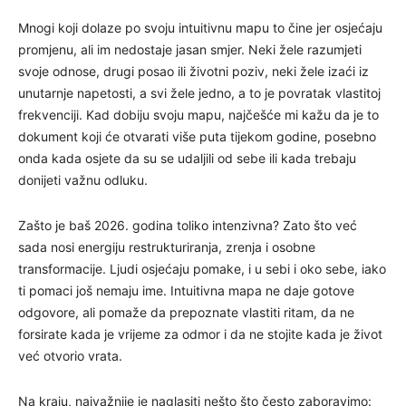
Mnogi koji dolaze po svoju intuitivnu mapu to čine jer osjećaju
promjenu, ali im nedostaje jasan smjer. Neki žele razumjeti
svoje odnose, drugi posao ili životni poziv, neki žele izaći iz
unutarnje napetosti, a svi žele jedno, a to je povratak vlastitoj
frekvenciji. Kad dobiju svoju mapu, najčešće mi kažu da je to
dokument koji će otvarati više puta tijekom godine, posebno
onda kada osjete da su se udaljili od sebe ili kada trebaju
donijeti važnu odluku.
Zašto je baš 2026. godina toliko intenzivna? Zato što već
sada nosi energiju restrukturiranja, zrenja i osobne
transformacije. Ljudi osjećaju pomake, i u sebi i oko sebe, iako
ti pomaci još nemaju ime. Intuitivna mapa ne daje gotove
odgovore, ali pomaže da prepoznate vlastiti ritam, da ne
forsirate kada je vrijeme za odmor i da ne stojite kada je život
već otvorio vrata.
Na kraju, najvažnije je naglasiti nešto što često zaboravimo: