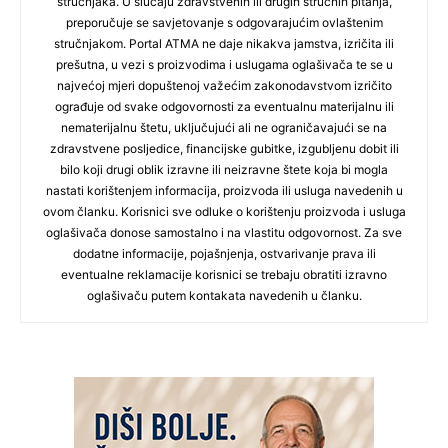
stručnjaka. U slučaju zdravstvenih ili drugih stručnih pitanja,
preporučuje se savjetovanje s odgovarajućim ovlaštenim
stručnjakom. Portal ATMA ne daje nikakva jamstva, izričita ili
prešutna, u vezi s proizvodima i uslugama oglašivača te se u
najvećoj mjeri dopuštenoj važećim zakonodavstvom izričito
ograđuje od svake odgovornosti za eventualnu materijalnu ili
nematerijalnu štetu, uključujući ali ne ograničavajući se na
zdravstvene posljedice, financijske gubitke, izgubljenu dobit ili
bilo koji drugi oblik izravne ili neizravne štete koja bi mogla
nastati korištenjem informacija, proizvoda ili usluga navedenih u
ovom članku. Korisnici sve odluke o korištenju proizvoda i usluga
oglašivača donose samostalno i na vlastitu odgovornost. Za sve
dodatne informacije, pojašnjenja, ostvarivanje prava ili
eventualne reklamacije korisnici se trebaju obratiti izravno
oglašivaču putem kontakata navedenih u članku.