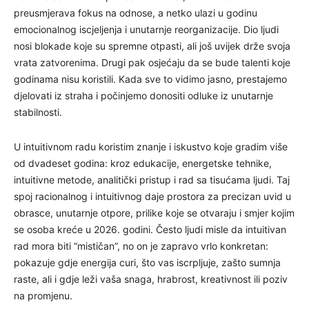
preusmjerava fokus na odnose, a netko ulazi u godinu
emocionalnog iscjeljenja i unutarnje reorganizacije. Dio ljudi
nosi blokade koje su spremne otpasti, ali još uvijek drže svoja
vrata zatvorenima. Drugi pak osjećaju da se bude talenti koje
godinama nisu koristili. Kada sve to vidimo jasno, prestajemo
djelovati iz straha i počinjemo donositi odluke iz unutarnje
stabilnosti.
U intuitivnom radu koristim znanje i iskustvo koje gradim više
od dvadeset godina: kroz edukacije, energetske tehnike,
intuitivne metode, analitički pristup i rad sa tisućama ljudi. Taj
spoj racionalnog i intuitivnog daje prostora za precizan uvid u
obrasce, unutarnje otpore, prilike koje se otvaraju i smjer kojim
se osoba kreće u 2026. godini. Često ljudi misle da intuitivan
rad mora biti “mističan”, no on je zapravo vrlo konkretan:
pokazuje gdje energija curi, što vas iscrpljuje, zašto sumnja
raste, ali i gdje leži vaša snaga, hrabrost, kreativnost ili poziv
na promjenu.