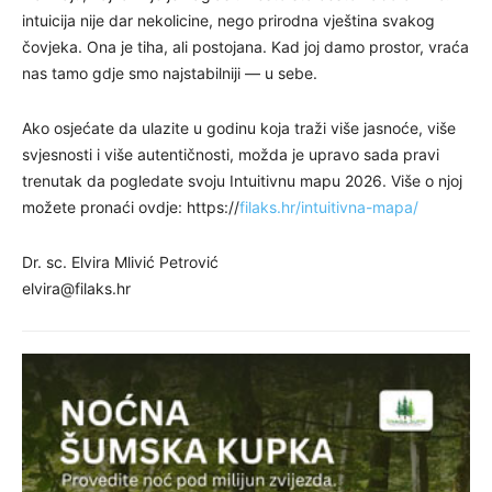
intuicija nije dar nekolicine, nego prirodna vještina svakog
čovjeka. Ona je tiha, ali postojana. Kad joj damo prostor, vraća
nas tamo gdje smo najstabilniji — u sebe.
Ako osjećate da ulazite u godinu koja traži više jasnoće, više
svjesnosti i više autentičnosti, možda je upravo sada pravi
trenutak da pogledate svoju Intuitivnu mapu 2026. Više o njoj
možete pronaći ovdje: https://
filaks.hr/intuitivna-mapa/
Dr. sc. Elvira Mlivić Petrović
elvira@filaks.hr