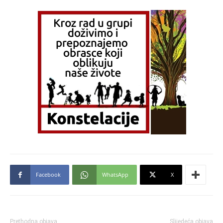
Facebook
WhatsApp
X
Prethodna objava
Slijedeća objava