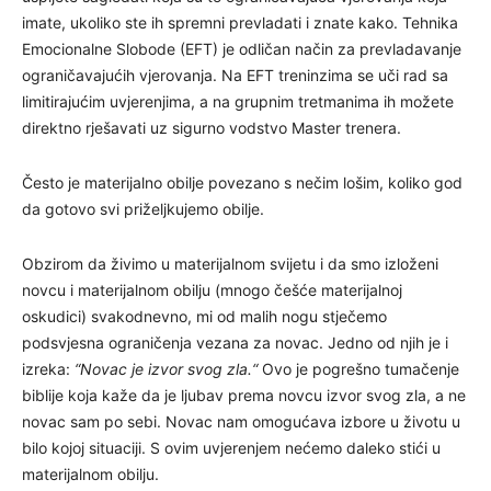
imate, ukoliko ste ih spremni prevladati i znate kako. Tehnika
Emocionalne Slobode (EFT) je odličan način za prevladavanje
ograničavajućih vjerovanja. Na EFT treninzima se uči rad sa
limitirajućim uvjerenjima, a na grupnim tretmanima ih možete
direktno rješavati uz sigurno vodstvo Master trenera.
Često je materijalno obilje povezano s nečim lošim, koliko god
da gotovo svi priželjkujemo obilje.
Obzirom da živimo u materijalnom svijetu i da smo izloženi
novcu i materijalnom obilju (mnogo češće materijalnoj
oskudici) svakodnevno, mi od malih nogu stječemo
podsvjesna ograničenja vezana za novac. Jedno od njih je i
izreka:
“Novac je izvor svog zla.“
Ovo je pogrešno tumačenje
biblije koja kaže da je ljubav prema novcu izvor svog zla, a ne
novac sam po sebi. Novac nam omogućava izbore u životu u
bilo kojoj situaciji. S ovim uvjerenjem nećemo daleko stići u
materijalnom obilju.