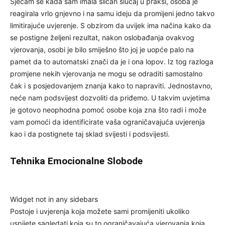
Sjećam se kada sam imala sličan slučaj u praksi, osoba je
reagirala vrlo gnjevno i na samu ideju da promijeni jedno takvo
limitirajuće uvjerenje. S obzirom da uvijek ima načina kako da
se postigne željeni rezultat, nakon oslobađanja ovakvog
vjerovanja, osobi je bilo smiješno što joj je uopće palo na
pamet da to automatski znači da je i ona lopov. Iz tog razloga
promjene nekih vjerovanja ne mogu se odraditi samostalno
čak i s posjedovanjem znanja kako to napraviti. Jednostavno,
neće nam podsvijest dozvoliti da priđemo. U takvim uvjetima
je gotovo neophodna pomoć osobe koja zna što radi i može
vam pomoći da identificirate vaša ograničavajuća uvjerenja
kao i da postignete taj sklad svijesti i podsvijesti.
Tehnika Emocionalne Slobode
Widget not in any sidebars
Postoje i uvjerenja koja možete sami promijeniti ukoliko
uspijete sagledati koja su to ograničavajuća vjerovanja koja