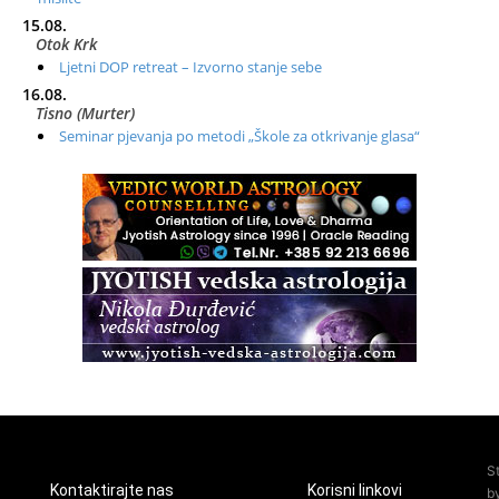
15.08.
Otok Krk
Ljetni DOP retreat – Izvorno stanje sebe
16.08.
Tisno (Murter)
Seminar pjevanja po metodi „Škole za otkrivanje glasa“
20.08.
Online
Radionica: Pomagači iz drugih dimenzija Online – otvoreno za
sve
21.08.
Zagreb+Online
Osnovni ThetaHealing® tečaj, Zagreb i Online
22.08.
Pula
Access BARS®, otpusti stres
23.08.
Pula
Access Energetski Facelift®
24.08.
S
Zagreb
Kontaktirajte nas
Korisni linkovi
b
Pjesma srca / Zagreb