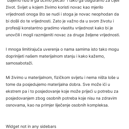
“dajemo ribu ili ga učimo pecati”
i tako ga osiguramo za cijeli
život. Svijet u kojem živimo koristi novac kao mjerilo
vrijednosti onoga što se nudi i stoga je novac neophodan da
bi došli do te vrijednosti. Zato je važno da u svom životu i
profesiji konstantno gradimo vlastitu vrijednost kako bi je
unovčili i mogli razmijeniti novac za druge željene vrijednosti.
I mnoga limitirajuća uverenja o nama samima isto tako mogu
doprinijeti našem materijalnom stanju i kako kažemo,
samosabotaži.
Mi živimo u materijalnom, fizičkom svijetu i nema ništa loše u
tome da posjedujemo materijalna dobra. Sve može ići u
ekstrem pa i to posjedovanje koje može prijeći u potrebu za
posjedovanjem zbog osobnih potreba koje nisu na zdravim
osnovama, kao na primjer liječenje osobnih kompleksa.
Widget not in any sidebars