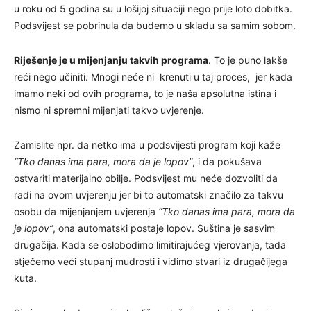
u roku od 5 godina su u lošijoj situaciji nego prije loto dobitka.
Podsvijest se pobrinula da budemo u skladu sa samim sobom.
Riješenje je u mijenjanju takvih programa
. To je puno lakše
reći nego učiniti. Mnogi neće ni krenuti u taj proces, jer kada
imamo neki od ovih programa, to je naša apsolutna istina i
nismo ni spremni mijenjati takvo uvjerenje.
Zamislite npr. da netko ima u podsvijesti program koji kaže
“Tko danas ima para, mora da je lopov”
, i da pokušava
ostvariti materijalno obilje. Podsvijest mu neće dozvoliti da
radi na ovom uvjerenju jer bi to automatski značilo za takvu
osobu da mijenjanjem uvjerenja
“Tko danas ima para, mora da
je lopov”
, ona automatski postaje lopov. Suština je sasvim
drugačija. Kada se oslobodimo limitirajućeg vjerovanja, tada
stječemo veći stupanj mudrosti i vidimo stvari iz drugačijega
kuta.