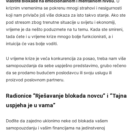
vlastite blokade na emocionalnom i mentalnom nivou.
U
kriznim vremenima se pokrenu mnogi strahovi i nesigurnosti
koji nam privlače još više dokaza za isto takvo stanje. Ako ste
pod stresom zbog trenutne situacije u svijetu i ekonomiji,
vrijeme je da nešto poduzmete na tu temu. Kada ste smireni,
tada ćete i u vrijeme krize mnogo bolje funkcionirati, a i
intuicija će vas bolje voditi.
U vrijeme krize je veća konkurencija za posao, treba nam više
samopouzdanja da sebe uspješno predstavimo, grubo rečeno
da se prodamo budućem poslodavcu ili svoju uslugu ili
proizvod poslovnom partneru.
Radionice “Rješavanje blokada novcu” i “Tajna
uspjeha je u vama”
Dođite da zajedno uklonimo neke od blokada vašem
samopouzdanju i vašim financijama na jedinstvenoj