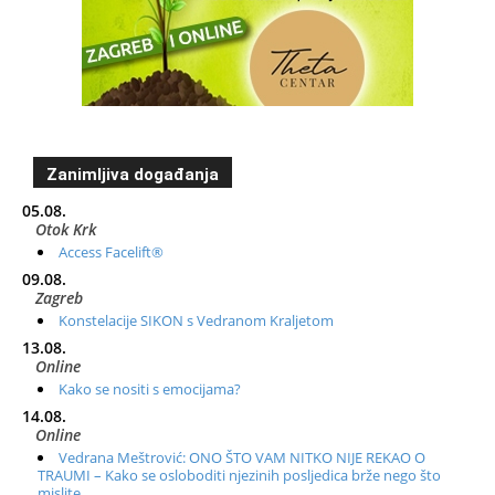
Zanimljiva događanja
05.08.
Otok Krk
Access Facelift®
09.08.
Zagreb
Konstelacije SIKON s Vedranom Kraljetom
13.08.
Online
Kako se nositi s emocijama?
14.08.
Online
Vedrana Meštrović: ONO ŠTO VAM NITKO NIJE REKAO O
TRAUMI – Kako se osloboditi njezinih posljedica brže nego što
mislite