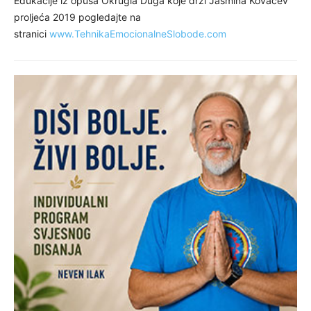
Edukacije iz opusa Okrugla Duga koje drži Jasmina Kovačev
proljeća 2019 pogledajte na
stranici
www.TehnikaEmocionalneSlobode.com