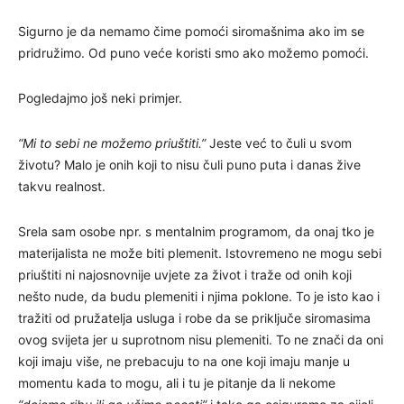
Sigurno je da nemamo čime pomoći siromašnima ako im se
pridružimo. Od puno veće koristi smo ako možemo pomoći.
Pogledajmo još neki primjer.
“Mi to sebi ne možemo priuštiti.”
Jeste već to čuli u svom
životu? Malo je onih koji to nisu čuli puno puta i danas žive
takvu realnost.
Srela sam osobe npr. s mentalnim programom, da onaj tko je
materijalista ne može biti plemenit. Istovremeno ne mogu sebi
priuštiti ni najosnovnije uvjete za život i traže od onih koji
nešto nude, da budu plemeniti i njima poklone. To je isto kao i
tražiti od pružatelja usluga i robe da se priključe siromasima
ovog svijeta jer u suprotnom nisu plemeniti. To ne znači da oni
koji imaju više, ne prebacuju to na one koji imaju manje u
momentu kada to mogu, ali i tu je pitanje da li nekome