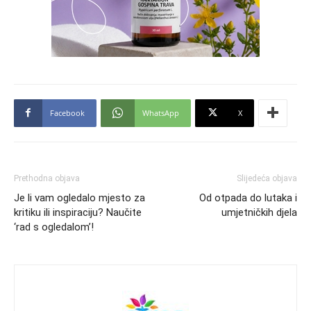
Facebook
WhatsApp
X
Prethodna objava
Slijedeća objava
Je li vam ogledalo mjesto za
Od otpada do lutaka i
kritiku ili inspiraciju? Naučite
umjetničkih djela
‘rad s ogledalom’!