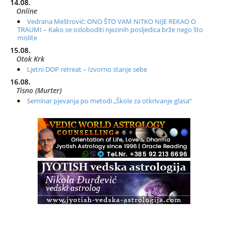
14.08.
Online
Vedrana Meštrović: ONO ŠTO VAM NITKO NIJE REKAO O
TRAUMI – Kako se osloboditi njezinih posljedica brže nego što
mislite
15.08.
Otok Krk
Ljetni DOP retreat – Izvorno stanje sebe
16.08.
Tisno (Murter)
Seminar pjevanja po metodi „Škole za otkrivanje glasa“
20.08.
Online
Radionica: Pomagači iz drugih dimenzija Online – otvoreno za
sve
21.08.
Zagreb+Online
Osnovni ThetaHealing® tečaj, Zagreb i Online
22.08.
Pula
Access BARS®, otpusti stres
23.08.
Pula