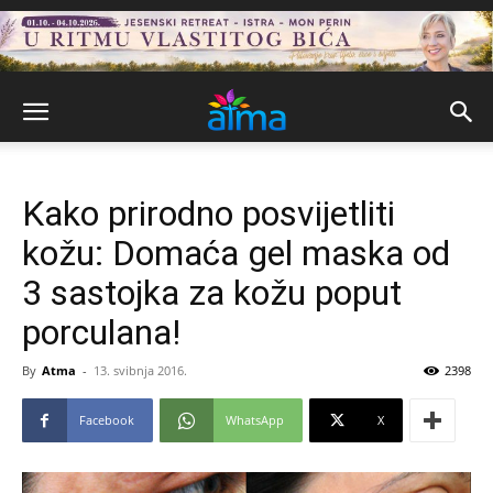
Kako prirodno posvijetliti
kožu: Domaća gel maska od
3 sastojka za kožu poput
porculana!
By
Atma
-
13. svibnja 2016.
2398
Facebook
WhatsApp
X