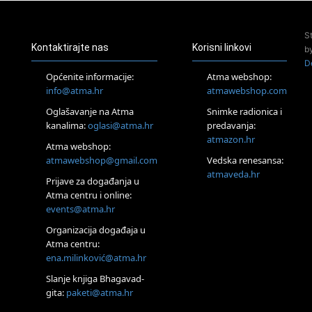
Access Energetski Facelift®
24.08.
S
Zagreb
Kontaktirajte nas
Korisni linkovi
b
Pjesma srca / Zagreb
D
Online
Općenite informacije:
Atma webshop:
Tečaj Višeg Vodstva, razvijanja intuicije i Akaša zapisa
info@atma.hr
atmawebshop.com
26.08.
Oglašavanje na Atma
Snimke radionica i
Online
kanalima:
oglasi@atma.hr
predavanja:
Postanite Nositelj Vibracije Nove Zemlje
atmazon.hr
27.08.
Atma webshop:
Visoko
atmawebshop@gmail.com
Vedska renesansa:
Alemka Dauskardt – Jednodnevna radionica sistemskih
atmaveda.hr
Prijave za događanja u
konstelacija
Atma centru i online:
29.08.
events@atma.hr
Zagreb
HOD PO ŽERAVICI – Seminar koji mijenja tijelo, duh i um
Organizacija događaja u
SoulFest – Festival glazbe, mudrosti i zajedništva
Atma centru:
30.08.
ena.milinković@atma.hr
Zagreb
Slanje knjiga Bhagavad-
Access BARS® edukacija otpusti stres
gita:
paketi@atma.hr
31.08.
Zagreb