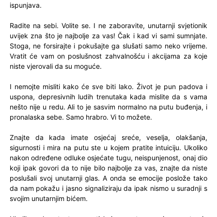
ispunjava.
Radite na sebi. Volite se. I ne zaboravite, unutarnji svjetionik
uvijek zna što je najbolje za vas! Čak i kad vi sami sumnjate.
Stoga, ne forsirajte i pokušajte ga slušati samo neko vrijeme.
Vratit će vam on poslušnost zahvalnošću i akcijama za koje
niste vjerovali da su moguće.
I nemojte misliti kako će sve biti lako. Život je pun padova i
uspona, depresivnih ludih trenutaka kada mislite da s vama
nešto nije u redu. Ali to je sasvim normalno na putu buđenja, i
pronalaska sebe. Samo hrabro. Vi to možete.
Znajte da kada imate osjećaj sreće, veselja, olakšanja,
sigurnosti i mira na putu ste u kojem pratite intuiciju. Ukoliko
nakon određene odluke osjećate tugu, neispunjenost, onaj dio
koji ipak govori da to nije bilo najbolje za vas, znajte da niste
poslušali svoj unutarnji glas. A onda se emocije poslože tako
da nam pokažu i jasno signaliziraju da ipak nismo u suradnji s
svojim unutarnjim bićem.