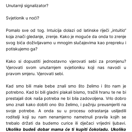
Unutarnji signalizator?
Svjetionik u noći?
Pomalo sve od tog. Intuicija dolazi od latinske riječi „intuitio“
koja znači gledanje, zrenje. Kako je moguće da onda to zrenje
svog bića doživljavamo u mnogim slučajevima kao prepreku i
potiskujemo ga?
Kako si dopustiti jednostavno vjerovati sebi za promjenu?
Vjerovati svom unutarnjem svjetioniku koji nas navodi u
pravom smjeru. Vjerovati sebi.
Kad smo bili male bebe znali smo što želimo i što nam je
potrebno. Kad bi bili gladni plakali bismo, tražili hranu te ne bi
prestajali dok naša potreba ne bi bila zadovoljena. Vrlo dobro
smo znali kako dobiti ono što želimo, i pažnju preusmjeriti na
svoje potrebe. A onda su u procesu odrastanja uslijedili
roditelji koji su nam nenamjerno nametnuli pravila kojih se
trebalo držati da budemo curice ili dječaci vrijedni ljubavi.
Ukoliko budeš dobar mama će ti kupiti čokoladu. Ukoliko