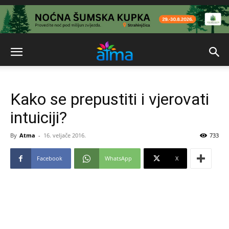
Kako se prepustiti i vjerovati
intuiciji?
By
Atma
-
16. veljače 2016.
733
Facebook
WhatsApp
X