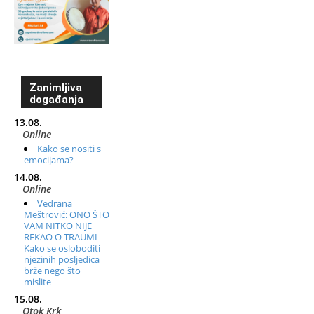
Zanimljiva
događanja
13.08.
Online
Kako se nositi s
emocijama?
14.08.
Online
Vedrana
Meštrović: ONO ŠTO
VAM NITKO NIJE
REKAO O TRAUMI –
Kako se osloboditi
njezinih posljedica
brže nego što
mislite
15.08.
Otok Krk