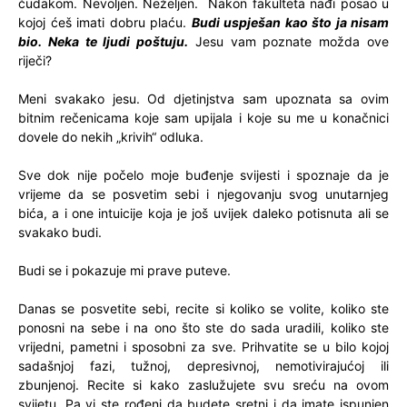
čudakom. Nevoljen. Neželjen. Nakon fakulteta nađi posao u
kojoj ćeš imati dobru plaću.
Budi uspješan kao što ja nisam
bio. Neka te ljudi poštuju.
Jesu vam poznate možda ove
riječi?
Meni svakako jesu. Od djetinjstva sam upoznata sa ovim
bitnim rečenicama koje sam upijala i koje su me u konačnici
dovele do nekih „krivih“ odluka.
Sve dok nije počelo moje buđenje svijesti i spoznaje da je
vrijeme da se posvetim sebi i njegovanju svog unutarnjeg
bića, a i one intuicije koja je još uvijek daleko potisnuta ali se
svakako budi.
Budi se i pokazuje mi prave puteve.
Danas se posvetite sebi, recite si koliko se volite, koliko ste
ponosni na sebe i na ono što ste do sada uradili, koliko ste
vrijedni, pametni i sposobni za sve. Prihvatite se u bilo kojoj
sadašnjoj fazi, tužnoj, depresivnoj, nemotivirajućoj ili
zbunjenoj. Recite si kako zaslužujete svu sreću na ovom
svijetu. Pa vi ste rođeni da budete sretni i da imate ispunjen