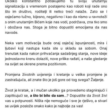
Ukoliko konstantno potiskujemo tu svoju unutarnju
signalizaciju s vremenom postajemo kao roboti koji rade ono
što im društvo, roditelji ili netko treći nalaže. Zato se i
osjećamo tužno, bijesno, negativno i kao da nismo u ravnoteži
s onim unutarnjim Bićem koje nas vodi, podržava, zna tko smo
i obožava nas. Stoga je bitno dopustiti emocijama da nas
navode.
Neka vam motivacija bude onaj osjećaj ispunjenosti, mira i
ljubavi koji nastupa kada ste u skladu sa sobom. Onaj
trenutak kada nakon prihvaćanja sadašnjeg stanja, nove ideje
jednostavno krenu dolaziti, nove prilike rađati, a naše gledanje
na svijet se okrene prema pozitivnom.
Promjena životnih uvjerenja i kretanje u velike promjene je
zastrašujuća, ali znate što je još gore od tog svega? Žaljenje.
Život je kratak, a i mučan ukoliko ga provedemo stagnirajući i
zapitkujući se,
a što bi bilo da sam
…? Dopustite da život živi
vas u potpunosti. Ništa nije nemoguće i sve je rješivo, a stvari
se uvijek poslože onako kako je najbolje za vas!