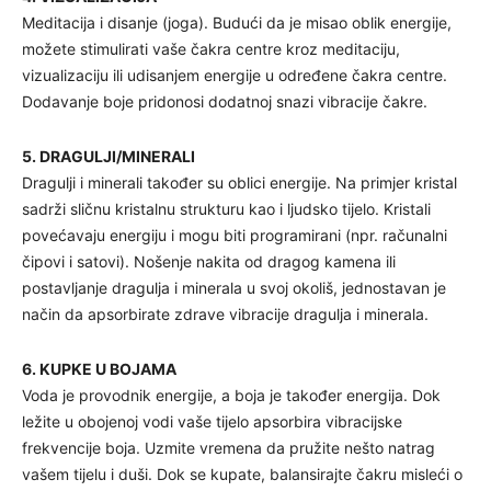
Meditacija i disanje (joga). Budući da je misao oblik energije,
možete stimulirati vaše čakra centre kroz meditaciju,
vizualizaciju ili udisanjem energije u određene čakra centre.
Dodavanje boje pridonosi dodatnoj snazi vibracije čakre.
5. DRAGULJI/MINERALI
Dragulji i minerali također su oblici energije. Na primjer kristal
sadrži sličnu kristalnu strukturu kao i ljudsko tijelo. Kristali
povećavaju energiju i mogu biti programirani (npr. računalni
čipovi i satovi). Nošenje nakita od dragog kamena ili
postavljanje dragulja i minerala u svoj okoliš, jednostavan je
način da apsorbirate zdrave vibracije dragulja i minerala.
6. KUPKE U BOJAMA
Voda je provodnik energije, a boja je također energija. Dok
ležite u obojenoj vodi vaše tijelo apsorbira vibracijske
frekvencije boja. Uzmite vremena da pružite nešto natrag
vašem tijelu i duši. Dok se kupate, balansirajte čakru misleći o