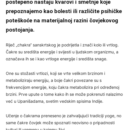
postepeno nastaju kvarovi i smetnje koje
prepoznajemo kao bolesti ili različite psihičke
poteškoće na materijalnoj razini čovjekovog
postojanja.
Riječ „chakra“ sanskrtskog je podrijetla i znači kolo ili vrtlog.
Čakre su središta energije i svijesti u ljudskom organizmu, a
označava ih se i kao vrtloge energije i središta snage.
One su stožasti vrtlozi, koji se vrte velikom brzinom i
metaboliziraju energiju, a boje čakri povezane su s
frekvencijom energije, koju čakra metabolizira pri određenoj
brzini. Prve upute o tome kako ih se može pokrenuti nalazimo
već u Upanišadama, svetim vedskim spisima Indije.
Učenje o čakrama preneseno je zahvaljujući tradiciji yoge, no
same čakre čovjek može spoznati neovisno o pripadnosti
kulturi ili vremenu u kojemu živi.