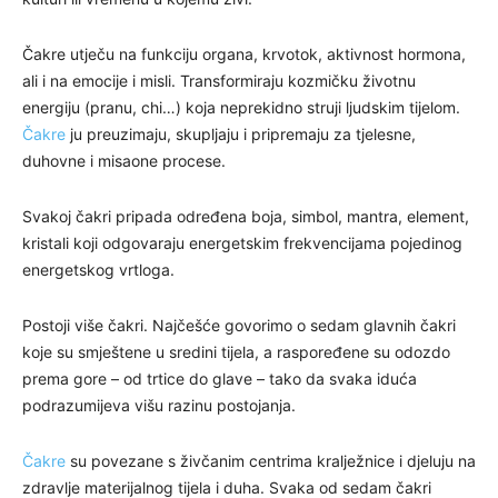
Čakre utječu na funkciju organa, krvotok, aktivnost hormona,
ali i na emocije i misli. Transformiraju kozmičku životnu
energiju (pranu, chi…) koja neprekidno struji ljudskim tijelom.
Čakre
ju preuzimaju, skupljaju i pripremaju za tjelesne,
duhovne i misaone procese.
Svakoj čakri pripada određena boja, simbol, mantra, element,
kristali koji odgovaraju energetskim frekvencijama pojedinog
energetskog vrtloga.
Postoji više čakri. Najčešće govorimo o sedam glavnih čakri
koje su smještene u sredini tijela, a raspoređene su odozdo
prema gore – od trtice do glave – tako da svaka iduća
podrazumijeva višu razinu postojanja.
Čakre
su povezane s živčanim centrima kralježnice i djeluju na
zdravlje materijalnog tijela i duha. Svaka od sedam čakri