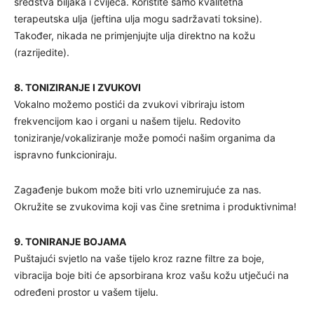
sredstva biljaka i cvijeća. Koristite samo kvalitetna
terapeutska ulja (jeftina ulja mogu sadržavati toksine).
Također, nikada ne primjenjujte ulja direktno na kožu
(razrijedite).
8. TONIZIRANJE I ZVUKOVI
Vokalno možemo postići da zvukovi vibriraju istom
frekvencijom kao i organi u našem tijelu. Redovito
toniziranje/vokaliziranje može pomoći našim organima da
ispravno funkcioniraju.
Zagađenje bukom može biti vrlo uznemirujuće za nas.
Okružite se zvukovima koji vas čine sretnima i produktivnima!
9. TONIRANJE BOJAMA
Puštajući svjetlo na vaše tijelo kroz razne filtre za boje,
vibracija boje biti će apsorbirana kroz vašu kožu utječući na
određeni prostor u vašem tijelu.