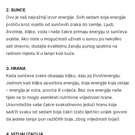
2. SUNCE
Ovo je naš najvažniji izvor energije. Svih sedam boja energije
protiču kroz svjetlo od sunčevih zraka do zemlje. Ljudi,
životinje, biljke, voda i naše čakre primaju energiju iz sunčeva
svjetla. Ako niste u mogućnosti uživati u suncu po nekoliko
sati dnevno, dodajte kvalitetnu žarulju punog spektra na
radnom mjestu ili u lampi kod kuće.
3. HRANA
Kada sunčeve zrake obasjaju biljku, daju joj život/energiju.
Jednom kad biljka apsorbira energiju, boja energije koja ostaje
– energija je voća, povrća ili cvijeća. Bez ove energije naše
tijelo ne bi moglo asimilirati nutritivne vrijednosti hrane.
Uravnotežite vaše čakre svakodnevno jedući hranu koja
sadrži svaku od sedam boja čakri (zato liječnici uvijek govore
da jedete tanjur pun različitih boja..zbog vrijednosti boja!).
4. VIZUALIZACIJA