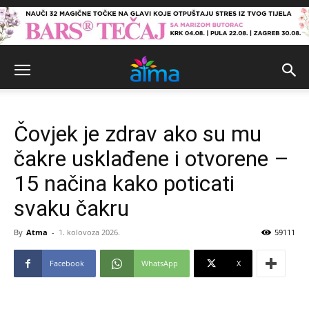
Čovjek je zdrav ako su mu
čakre usklađene i otvorene –
15 načina kako poticati
svaku čakru
By
Atma
-
1. kolovoza 2026.
59111
Facebook
WhatsApp
X