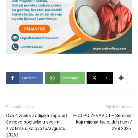
Facebook
WhatsApp
X
Prethodna objava
Slijedeća objava
Ova 4 znaka Zodijaka započet
HOD PO ŽERAVICI – Seminar
će novo poglavlje u svojim
koji mijenja tijelo, duh i um /
životima u kolovozu/avgustu
29.8.2026.
2026.!