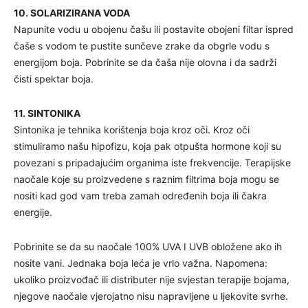
10. SOLARIZIRANA VODA
Napunite vodu u obojenu čašu ili postavite obojeni filtar ispred
čaše s vodom te pustite sunčeve zrake da obgrle vodu s
energijom boja. Pobrinite se da čaša nije olovna i da sadrži
čisti spektar boja.
11. SINTONIKA
Sintonika je tehnika korištenja boja kroz oči. Kroz oči
stimuliramo našu hipofizu, koja pak otpušta hormone koji su
povezani s pripadajućim organima iste frekvencije. Terapijske
naočale koje su proizvedene s raznim filtrima boja mogu se
nositi kad god vam treba zamah određenih boja ili čakra
energije.
Pobrinite se da su naočale 100% UVA I UVB obložene ako ih
nosite vani. Jednaka boja leća je vrlo važna. Napomena:
ukoliko proizvođač ili distributer nije svjestan terapije bojama,
njegove naočale vjerojatno nisu napravljene u ljekovite svrhe.