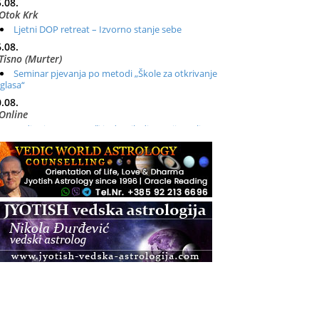
.08.
Otok Krk
Ljetni DOP retreat – Izvorno stanje sebe
.08.
Tisno (Murter)
Seminar pjevanja po metodi „Škole za otkrivanje
glasa“
.08.
Online
Radionica: Pomagači iz drugih dimenzija Online –
otvoreno za sve
.08.
Zagreb+Online
Osnovni ThetaHealing® tečaj, Zagreb i Online
.08.
Zagreb
Osnovna radionica za izscjeljivanje pranom (Basic
Pranic Healing course)
Pula
Access BARS®, otpusti stres
.08.
Pula
Access Energetski Facelift®