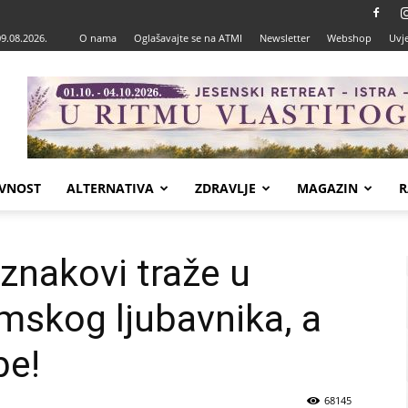
09.08.2026.
O nama
Oglašavajte se na ATMI
Newsletter
Webshop
Uvje
VNOST
ALTERNATIVA
ZDRAVLJE
MAGAZIN
R
znakovi traže u
lmskog ljubavnika, a
be!
68145