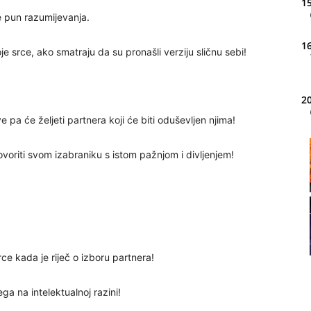
15
e pun razumijevanja.
16
oje srce, ako smatraju da su pronašli verziju sličnu sebi!
20
e pa će željeti partnera koji će biti oduševljen njima!
21
ovoriti svom izabraniku s istom pažnjom i divljenjem!
22
rce kada je riječ o izboru partnera!
23
ega na intelektualnoj razini!