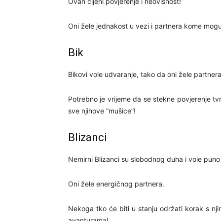
Ovan cijeni povjerenje i neovisnost!
Oni žele jednakost u vezi i partnera kome mogu p
Bik
Bikovi vole udvaranje, tako da oni žele partnera 
Potrebno je vrijeme da se stekne povjerenje tvr
sve njihove “mušice”!
Blizanci
Nemirni Blizanci su slobodnog duha i vole puno b
Oni žele energičnog partnera.
Nekoga tko će biti u stanju održati korak s njima
avanturama!