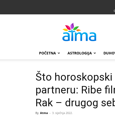
Atma
POČETNA
ASTROLOGIJA
DUHO
Što horoskopski 
partneru: Ribe fi
Rak – drugog se
By
Atma
-
3. siječnja 2022.