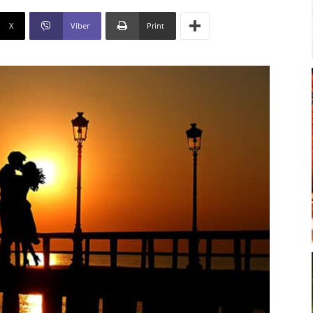
X
Viber
Print