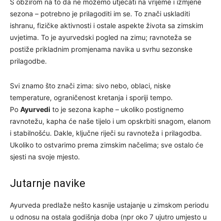
S obzirom na to da ne možemo utjecati na vrijeme i izmjene
sezona – potrebno je prilagoditi im se. To znači uskladiti
ishranu, fizičke aktivnosti i ostale aspekte života sa zimskim
uvjetima. To je ayurvedski pogled na zimu; ravnoteža se
postiže prikladnim promjenama navika u svrhu sezonske
prilagodbe.
Svi znamo što znači zima: sivo nebo, oblaci, niske
temperature, ograničenost kretanja i sporiji tempo.
Po
Ayurvedi
to je sezona kaphe – ukoliko postignemo
ravnotežu, kapha će naše tijelo i um opskrbiti snagom, elanom
i stabilnošću. Dakle, ključne riječi su ravnoteža i prilagodba.
Ukoliko to ostvarimo prema zimskim načelima; sve ostalo će
sjesti na svoje mjesto.
Jutarnje navike
Ayurveda predlaže nešto kasnije ustajanje u zimskom periodu
u odnosu na ostala godišnja doba (npr oko 7 ujutro umjesto u