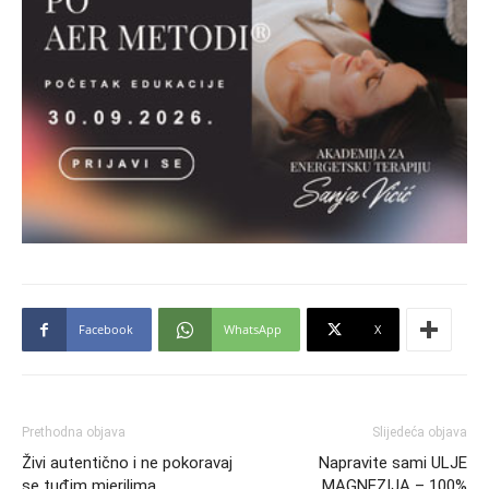
Facebook
WhatsApp
X
Prethodna objava
Slijedeća objava
Živi autentično i ne pokoravaj
Napravite sami ULJE
se tuđim mjerilima
MAGNEZIJA – 100%