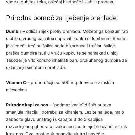
vode u gubitak teka, osjećaj hladnoće i slabiju probavu.
Prirodna pomoć za liječenje prehlade:
Đumbir
– odličan lijek protiv prehlada. Možete ga konzumirati
u obliku vrućeg čaja ili si napraviti kupku s đumbirom. Recept
je sljedeći: trećinu šalice sode bikarbone i trećinu šalice
praška đumbira isuti u vruću kupku te se namakati u njoj.
Također je vrlo korisno inhalirati paru prokuhanog đumbira za
uklanjanje simptoma prehlade.
Vitamin C
– preporučuje se 500 mg dnevno u zimskim
mjesecima
Prirodne kapi za nos
– ˝podmazivanje˝ dišnih puteva
smanjuje iritaciju i potrebu za kihanjem. Lezite na leđa, malo
zabacite glavu unatrag i ukapajte 3 do 5 kapljica
razvodnjenog ghee-a u svaku nosnicu te nježno uvlačite zrak
kroz nos. Ovaj postupak ponovite ujutro i navečer.