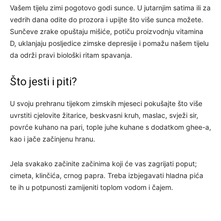
Vašem tijelu zimi pogotovo godi sunce. U jutarnjim satima ili za
vedrih dana odite do prozora i upijte što više sunca možete.
Sunčeve zrake opuštaju mišiće, potiču proizvodnju vitamina
D, uklanjaju posljedice zimske depresije i pomažu našem tijelu
da održi pravi biološki ritam spavanja.
Što jesti i piti?
U svoju prehranu tijekom zimskih mjeseci pokušajte što više
uvrstiti cjelovite žitarice, beskvasni kruh, maslac, svježi sir,
povrće kuhano na pari, tople juhe kuhane s dodatkom ghee-a,
kao i jače začinjenu hranu.
Jela svakako začinite začinima koji će vas zagrijati poput;
cimeta, klinčića, crnog papra. Treba izbjegavati hladna pića
te ih u potpunosti zamijeniti toplom vodom i čajem.