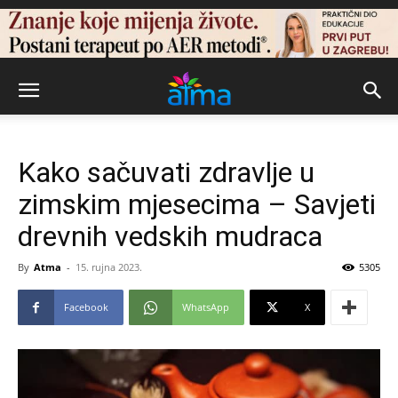
Kako sačuvati zdravlje u
zimskim mjesecima – Savjeti
drevnih vedskih mudraca
By
Atma
-
15. rujna 2023.
5305
Facebook
WhatsApp
X