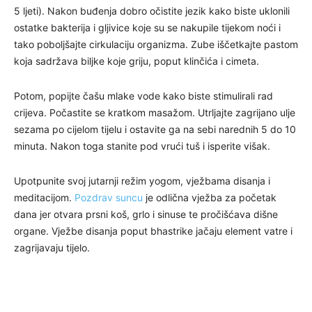
5 ljeti). Nakon buđenja dobro očistite jezik kako biste uklonili
ostatke bakterija i gljivice koje su se nakupile tijekom noći i
tako poboljšajte cirkulaciju organizma. Zube iščetkajte pastom
koja sadržava biljke koje griju, poput klinčića i cimeta.
Potom, popijte čašu mlake vode kako biste stimulirali rad
crijeva. Počastite se kratkom masažom. Utrljajte zagrijano ulje
sezama po cijelom tijelu i ostavite ga na sebi narednih 5 do 10
minuta. Nakon toga stanite pod vrući tuš i isperite višak.
Upotpunite svoj jutarnji režim yogom, vježbama disanja i
meditacijom.
Pozdrav suncu
je odlična vježba za početak
dana jer otvara prsni koš, grlo i sinuse te pročišćava dišne
organe. Vježbe disanja poput bhastrike jačaju element vatre i
zagrijavaju tijelo.