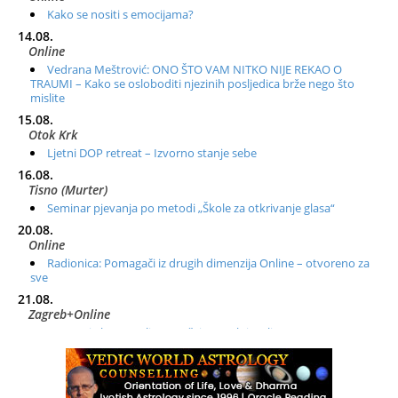
Kako se nositi s emocijama?
14.08.
Online
Vedrana Meštrović: ONO ŠTO VAM NITKO NIJE REKAO O
TRAUMI – Kako se osloboditi njezinih posljedica brže nego što
mislite
15.08.
Otok Krk
Ljetni DOP retreat – Izvorno stanje sebe
16.08.
Tisno (Murter)
Seminar pjevanja po metodi „Škole za otkrivanje glasa“
20.08.
Online
Radionica: Pomagači iz drugih dimenzija Online – otvoreno za
sve
21.08.
Zagreb+Online
Osnovni ThetaHealing® tečaj, Zagreb i Online
22.08.
Zagreb
Osnovna radionica za izscjeljivanje pranom (Basic Pranic