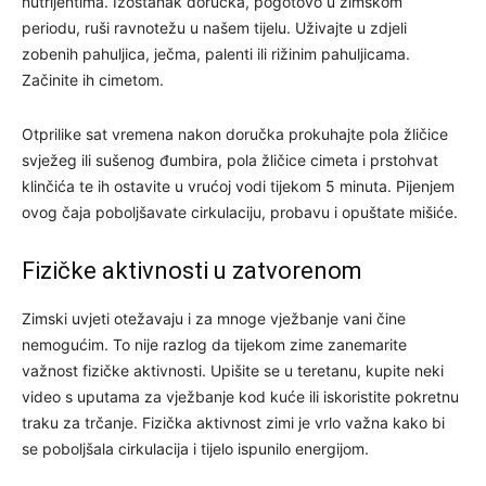
nutrijentima. Izostanak doručka, pogotovo u zimskom
periodu, ruši ravnotežu u našem tijelu. Uživajte u zdjeli
zobenih pahuljica, ječma, palenti ili rižinim pahuljicama.
Začinite ih cimetom.
Otprilike sat vremena nakon doručka prokuhajte pola žličice
svježeg ili sušenog đumbira, pola žličice cimeta i prstohvat
klinčića te ih ostavite u vrućoj vodi tijekom 5 minuta. Pijenjem
ovog čaja poboljšavate cirkulaciju, probavu i opuštate mišiće.
Fizičke aktivnosti u zatvorenom
Zimski uvjeti otežavaju i za mnoge vježbanje vani čine
nemogućim. To nije razlog da tijekom zime zanemarite
važnost fizičke aktivnosti. Upišite se u teretanu, kupite neki
video s uputama za vježbanje kod kuće ili iskoristite pokretnu
traku za trčanje. Fizička aktivnost zimi je vrlo važna kako bi
se poboljšala cirkulacija i tijelo ispunilo energijom.