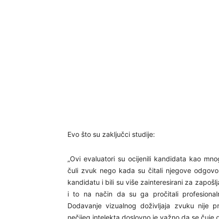
Evo što su zaključci studije:
„Ovi evaluatori su ocijenili kandidata kao mno
čuli zvuk nego kada su čitali njegove odgovor
kandidatu i bili su više zainteresirani za zap
i to na način da su ga pročitali profesionalni 
Dodavanje vizualnog doživljaja zvuku nije pr
nečijeg intelekta doslovno je važno da se čuje 