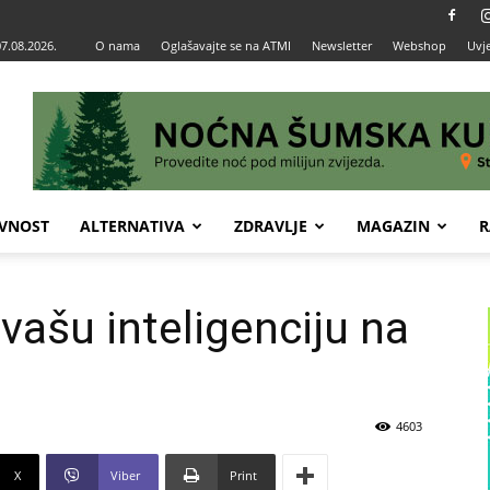
07.08.2026.
O nama
Oglašavajte se na ATMI
Newsletter
Webshop
Uvje
VNOST
ALTERNATIVA
ZDRAVLJE
MAGAZIN
R
 vašu inteligenciju na
4603
X
Viber
Print