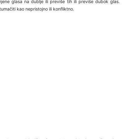
ene glasa na dublje ili previše tih ili previše dubok glas.
29
mačiti kao nepristojno ili konfliktno.
30
31
28
05
06