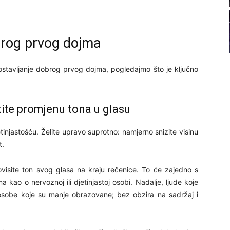
21
obrog prvog dojma
22
ostavljanje dobrog prvog dojma, pogledajmo što je ključno
23
24
tite promjenu tona u glasu
tinjastošću. Želite upravo suprotno: namjerno snizite visinu
t.
26
visite ton svog glasa na kraju rečenice. To će zajedno s
 kao o nervoznoj ili djetinjastoj osobi. Nadalje, ljude koje
osobe koje su manje obrazovane; bez obzira na sadržaj i
27