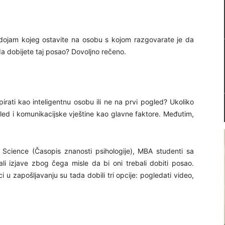
 dojam kojeg ostavite na osobu s kojom razgovarate je da
da dobijete taj posao? Dovoljno rečeno.
irati kao inteligentnu osobu ili ne na prvi pogled? Ukoliko
zgled i komunikacijske vještine kao glavne faktore. Međutim,
al Science (Časopis znanosti psihologije), MBA studenti sa
li izjave zbog čega misle da bi oni trebali dobiti posao.
ci u zapošljavanju su tada dobili tri opcije: pogledati video,