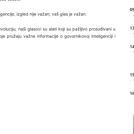
09
encije, izgled nije važan; vaš glas je važan.
13
luciju; naši glasovi su alati koji su pažljivo prosuđivani u
koje pružaju važne informacije o govornikovoj inteligenciji i
14
15
16
20