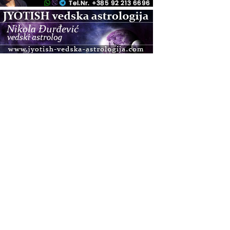
.08.
Zagreb+Online
Osnovni ThetaHealing® tečaj, Zagreb i Online
.08.
Pula
Access BARS®, otpusti stres
.08.
Pula
Access Energetski Facelift®
.08.
Zagreb
Pjesma srca / Zagreb
Online
Tečaj Višeg Vodstva, razvijanja intuicije i Akaša
zapisa
.08.
Online
Postanite Nositelj Vibracije Nove Zemlje
.08.
Visoko
Alemka Dauskardt – Jednodnevna radionica
sistemskih konstelacija