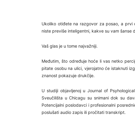
Ukoliko otiđete na razgovor za posao, a prvi
niste previše inteligentni, kakve su vam šanse 
Vaš glas je u tome najvažniji.
Međutim, što određuje hoće li vas netko percip
pitate osobu na ulici, vjerojatno će istaknuti i
znanost pokazuje drukčije.
U studiji objavljenoj u Journal of Psyhologic
Sveučilišta u Chicagu su snimani dok su dava
Potencijalni poslodavci i profesionalni posredni
poslušati audio zapis ili pročitati transkript.