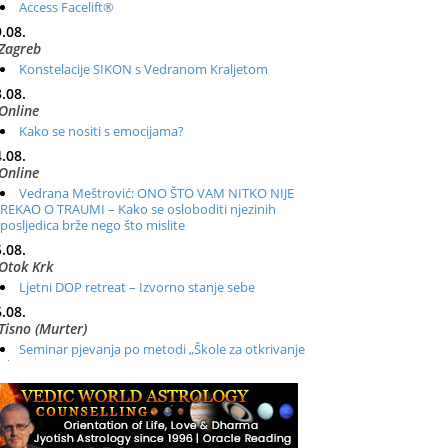
Access Facelift®
.08.
Zagreb
Konstelacije SIKON s Vedranom Kraljetom
.08.
Online
Kako se nositi s emocijama?
.08.
Online
Vedrana Meštrović: ONO ŠTO VAM NITKO NIJE
REKAO O TRAUMI – Kako se osloboditi njezinih
posljedica brže nego što mislite
.08.
Otok Krk
Ljetni DOP retreat – Izvorno stanje sebe
.08.
Tisno (Murter)
Seminar pjevanja po metodi „Škole za otkrivanje
glasa“
.08.
Online
Radionica: Pomagači iz drugih dimenzija Online –
otvoreno za sve