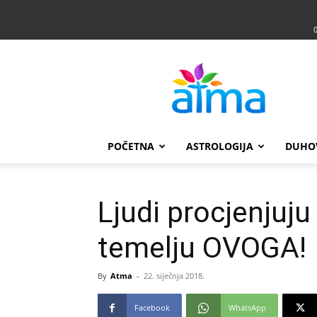
Atma
POČETNA
ASTROLOGIJA
DUHO
Ljudi procjenjuju
temelju OVOGA!
By
Atma
-
22. siječnja 2018.
Facebook
WhatsApp