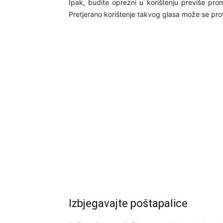
Ipak, budite oprezni u korištenju previše promj
Pretjerano korištenje takvog glasa može se protu
Izbjegavajte poštapalice