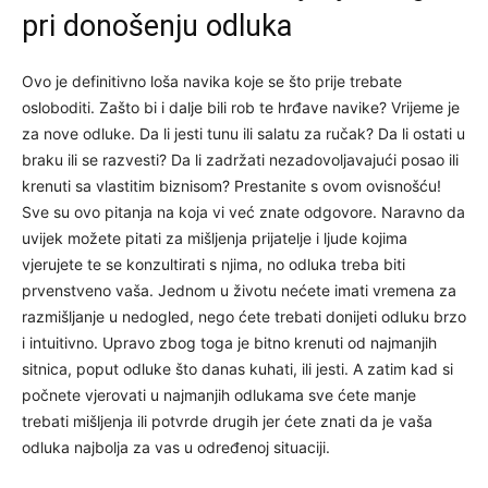
pri donošenju odluka
Ovo je definitivno loša navika koje se što prije trebate
osloboditi. Zašto bi i dalje bili rob te hrđave navike? Vrijeme je
za nove odluke. Da li jesti tunu ili salatu za ručak? Da li ostati u
braku ili se razvesti? Da li zadržati nezadovoljavajući posao ili
krenuti sa vlastitim biznisom? Prestanite s ovom ovisnošću!
Sve su ovo pitanja na koja vi već znate odgovore. Naravno da
uvijek možete pitati za mišljenja prijatelje i ljude kojima
vjerujete te se konzultirati s njima, no odluka treba biti
prvenstveno vaša. Jednom u životu nećete imati vremena za
razmišljanje u nedogled, nego ćete trebati donijeti odluku brzo
i intuitivno. Upravo zbog toga je bitno krenuti od najmanjih
sitnica, poput odluke što danas kuhati, ili jesti. A zatim kad si
počnete vjerovati u najmanjih odlukama sve ćete manje
trebati mišljenja ili potvrde drugih jer ćete znati da je vaša
odluka najbolja za vas u određenoj situaciji.