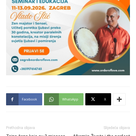
Facebook
WhatsApp
X
Prethodna objava
Slijedeća objava