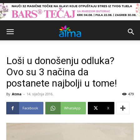
Loši u donošenju odluka?
Ovo su 3 načina da
postanete najbolji u tome!
By
Atma
-
14. siječnja 2016.
479
Facebook
WhatsApp
X