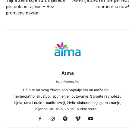
Tajna žena koje su 2 mjeseca
Alkemija Života i the perfect
pile sok od rajčice – Bez
moment is now!
promjene navika!
Atma
http://atma.hr/
Učinite od svog života ono najbolje što on može biti -
nevjerojatno iskustvo, ispunjenje i putovanje. Stvorite ravnotežu
tijela, uma i duše - budite svoji, živite slobodno, njegujte znanje,
cijenite iskustvo, volite i budite sretni...