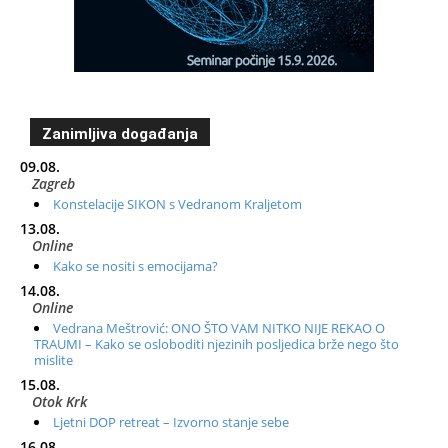
Zanimljiva događanja
09.08.
Zagreb
Konstelacije SIKON s Vedranom Kraljetom
13.08.
Online
Kako se nositi s emocijama?
14.08.
Online
Vedrana Meštrović: ONO ŠTO VAM NITKO NIJE REKAO O
TRAUMI – Kako se osloboditi njezinih posljedica brže nego što
mislite
15.08.
Otok Krk
Ljetni DOP retreat – Izvorno stanje sebe
16.08.