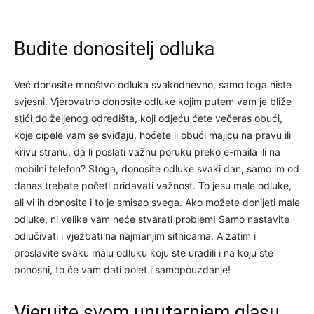
Budite donositelj odluka
Već donosite mnoštvo odluka svakodnevno, samo toga niste
svjesni. Vjerovatno donosite odluke kojim putem vam je bliže
stići do željenog odredišta, koji odjeću ćete večeras obući,
koje cipele vam se sviđaju, hoćete li obući majicu na pravu ili
krivu stranu, da li poslati važnu poruku preko e-maila ili na
mobilni telefon? Stoga, donosite odluke svaki dan, samo im od
danas trebate početi pridavati važnost. To jesu male odluke,
ali vi ih donosite i to je smisao svega. Ako možete donijeti male
odluke, ni velike vam neće stvarati problem! Samo nastavite
odlučivati i vježbati na najmanjim sitnicama. A zatim i
proslavite svaku malu odluku koju ste uradili i na koju ste
ponosni, to će vam dati polet i samopouzdanje!
Vjerujte svom unutarnjem glasu