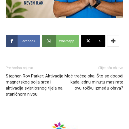
Facebook
WhatsApp
X
Prethodna objava
Slijedeća objava
Stephen Roy Parker: Aktivacija
Moć trećeg oka: Što se dogodi
magnetskog polja srca i
kada jednu minutu masirate
aktivacija svjetlosnog tijela na
ovu točku između obrva?
staničnom nivou