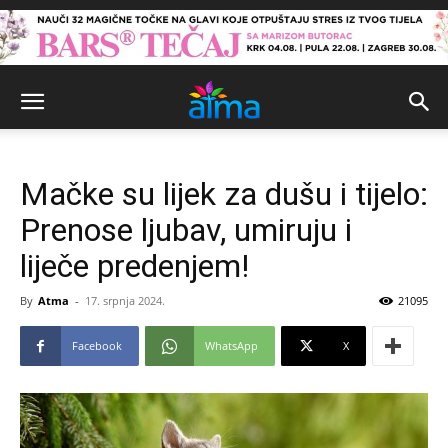
Mačke su lijek za dušu i tijelo:
Prenose ljubav, umiruju i
liječe predenjem!
By
Atma
-
17. srpnja 2024.
21095
Facebook
WhatsApp
X