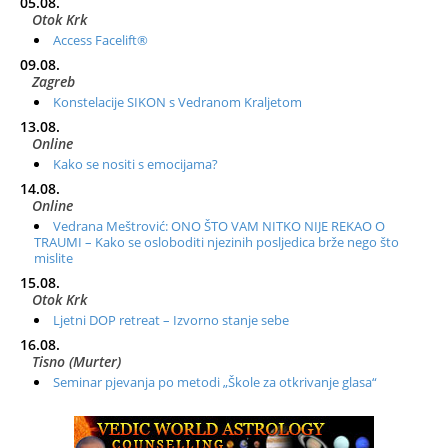
05.08.
Otok Krk
Access Facelift®
09.08.
Zagreb
Konstelacije SIKON s Vedranom Kraljetom
13.08.
Online
Kako se nositi s emocijama?
14.08.
Online
Vedrana Meštrović: ONO ŠTO VAM NITKO NIJE REKAO O
TRAUMI – Kako se osloboditi njezinih posljedica brže nego što
mislite
15.08.
Otok Krk
Ljetni DOP retreat – Izvorno stanje sebe
16.08.
Tisno (Murter)
Seminar pjevanja po metodi „Škole za otkrivanje glasa“
20.08.
Online
Radionica: Pomagači iz drugih dimenzija Online – otvoreno za