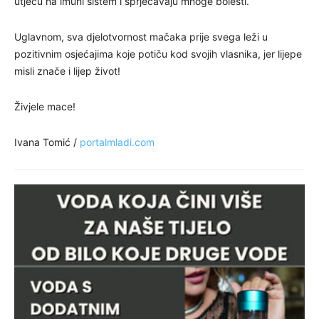
utječu na imuni sistem i sprječavaju mnoge bolesti.
Uglavnom, sva djelotvornost mačaka prije svega leži u
pozitivnim osjećajima koje potiču kod svojih vlasnika, jer lijepe
misli znače i lijep život!
Živjele mace!
Ivana Tomić /
portalmladi.com