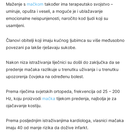
Maženje s
mačkom
također ima terapeutsko svojstvo –
umiruje, opušta i veseli, a moguće je i ublažavanje
emocionalne neispunjenosti, naročito kod ljudi koji su
usamljeni.
Članovi obitelji koji imaju kućnog ljubimca su više međusobno
povezani pa lakše rješavaju sukobe.
Nakon niza istraživanja liječnici su došli do zaključka da se
predenje mačaka razlikuje u trenutku uživanja i u trenutku
upozorenja čovjeka na određenu bolest.
Prema riječima svjetskih ortopeda, frekvencija od 25 – 200
Hz, koju proizvodi
mačka
tijekom predenja, najbolja je za
ojačavanje kostiju.
Prema posljednjim istraživanjima kardiologa, vlasnici mačaka
imaju 40 od manje rizika da dožive infarkt.