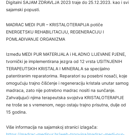
Digitalni SAJAM ZDRAVLJA 2023 traje do 25.12.2023. kao i svi
sajamski popusti.
MADRAC MEDI PUR – KRISTALOTERAPIJA potiče
ENERGETSKU REHABILITACIJU, REGENERACIJU I
POMLAĐIVANJE ORGANIZMA
Između MEDI PUR MATERIJALA i HLADNO LIJEVANE PJENE,
tvornički je implementirana jezgra od 12 vrsta USITNJENIH
TERAPEUTSKIH KRISTALA I MINERALA sa specijalno
patentiranim reparatorima. Reparatori su posebni nosači, koje
omogućuju trajno čišćenje i regeneraciju kristala unutar samog
madraca, zato nije potrebno madrac nositi na sunčanje.
Zahvaljujući njima terapeutska svojstva KRISTALOTERAPIJE
ne troše se s vremenom, nego ostaju trajno prisutna, dulje od
15 godina.
Više informacija na sajamskoj stranici izlagača:
https://madrac-medipur.hr/web-trgovina/madrac-medi-pur-