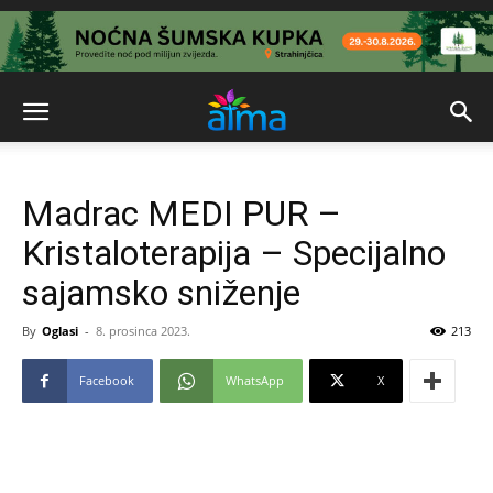
Madrac MEDI PUR –
Kristaloterapija – Specijalno
sajamsko sniženje
By
Oglasi
-
8. prosinca 2023.
213
Facebook
WhatsApp
X