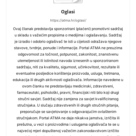
Oglasi
https://atma.hr/oglasi/
Ovaj članak predstavlja sponzorirani (plaćeni) promotivni sadržaj
u skladu s važećim propisima o medijima i oglašavanju. Sadržaj
je izradio i odobrio oglašivač te isti u cijelosti odražava njegove
stavove, tvrdnje, ponude i informacije. Portal ATMA ne preuzima
odgovornost za točnost, potpunost, zakonitost, znanstvenu
utemeljenost ili istinitost navoda iznesenih u sponzoriranom
sadržaju, niti za kvalitetu, sigurnost, učinkovitost, rezultate ili
eventualne posljedice korištenja proizvoda, usluga, tretmana,
edukacija ili drugih aktivnosti oglašivača. Informacije navedene u
ovom članku ne predstavljaju medicinski, zdravstveni,
farmaceutski, psihološki, pravni, financijski niti bilo koji drugi
stručni savjet. Sadržaj nije zamjena za savjet kvalificiranog
stručnjaka. U slučaju zdravstvenih ili drugih stručnih pitanja,
preporučuje se savjetovanje s odgovarajućim ovlaštenim
stručnjakom. Portal ATMA ne daje nikakva jamstva, izričita ili
prešutna, u vezi s proizvodima i uslugama oglašivača te se u
najvećoj mjeri dopuštenoj važećim zakonodavstvom izričito