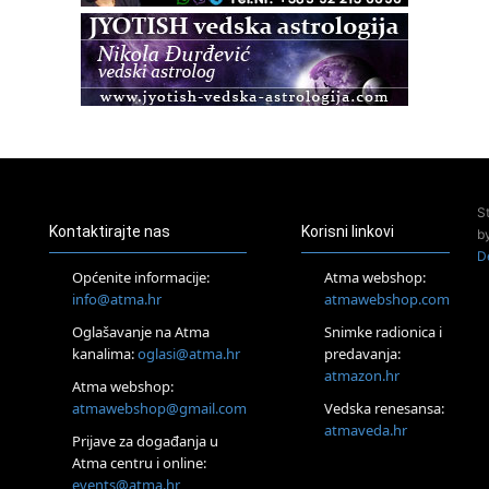
Pula
Access BARS®, otpusti stres
23.08.
Pula
Access Energetski Facelift®
24.08.
Zagreb
Pjesma srca / Zagreb
Online
S
Tečaj Višeg Vodstva, razvijanja intuicije i Akaša zapisa
Kontaktirajte nas
Korisni linkovi
b
25.08.
D
Online
Općenite informacije:
Atma webshop:
Upisi u program Profesionalni hipnoterapeut — nova
info@atma.hr
atmawebshop.com
generacija kreće 25.08. 2026.
Oglašavanje na Atma
Snimke radionica i
26.08.
Online
kanalima:
oglasi@atma.hr
predavanja:
Postanite Nositelj Vibracije Nove Zemlje
atmazon.hr
Atma webshop:
27.08.
atmawebshop@gmail.com
Vedska renesansa:
Visoko
atmaveda.hr
Prijave za događanja u
Alemka Dauskardt – Jednodnevna radionica sistemskih
konstelacija
Atma centru i online:
events@atma.hr
29.08.