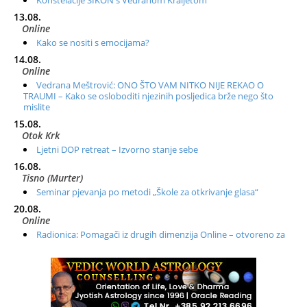
13.08.
Online
Kako se nositi s emocijama?
14.08.
Online
Vedrana Meštrović: ONO ŠTO VAM NITKO NIJE REKAO O
TRAUMI – Kako se osloboditi njezinih posljedica brže nego što
mislite
15.08.
Otok Krk
Ljetni DOP retreat – Izvorno stanje sebe
16.08.
Tisno (Murter)
Seminar pjevanja po metodi „Škole za otkrivanje glasa“
20.08.
Online
Radionica: Pomagači iz drugih dimenzija Online – otvoreno za
sve
21.08.
Zagreb+Online
Osnovni ThetaHealing® tečaj, Zagreb i Online
22.08.