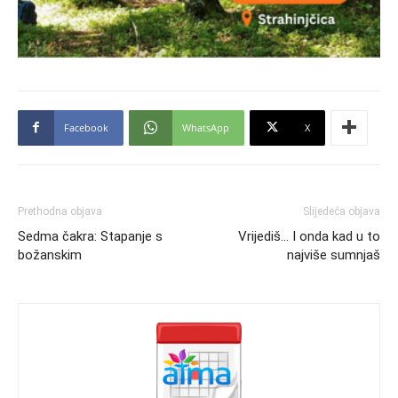
Facebook
WhatsApp
X
Prethodna objava
Slijedeća objava
Sedma čakra: Stapanje s
Vrijediš… I onda kad u to
božanskim
najviše sumnjaš