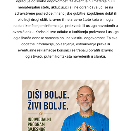
ograđuje od svake odgovornosti za eventualnu materijalnu ili
nematerijalnu štetu, uključujući ali ne ograničavajući se na
zdravstvene posljedice, financijske gubitke, izgubljenu dobit ili
bilo koji drugi oblik izravne ili neizravne štete koja bi mogla
nastati korištenjem informacija, proizvoda ili usluga navedenih u
ovom članku. Korisnici sve odluke o korištenju proizvoda i usluga
oglašivača donose samostalno i na vlastitu odgovornost. Za sve
dodatne informacije, pojašnjenja, ostvarivanje prava ili
eventualne reklamacije korisnici se trebaju obratiti izravno
oglašivaču putem kontakata navedenih u članku.