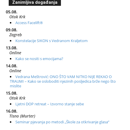
Zanimljiva događanja
05.08.
Otok Krk
Access Facelift®
09.08.
Zagreb
Konstelacije SIKON s Vedranom Kraljetom
13.08.
Online
Kako se nositi s emocijama?
14.08.
Online
Vedrana Meštrović: ONO ŠTO VAM NITKO NIJE REKAO O
TRAUMI – Kako se osloboditi njezinih posljedica brže nego što
mislite
15.08.
Otok Krk
Ljetni DOP retreat – Izvorno stanje sebe
16.08.
Tisno (Murter)
Seminar pjevanja po metodi „Škole za otkrivanje glasa“
20.08.