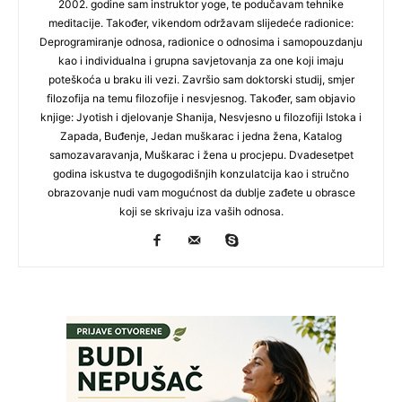
2002. godine sam instruktor yoge, te podučavam tehnike
meditacije. Također, vikendom održavam slijedeće radionice:
Deprogramiranje odnosa, radionice o odnosima i samopouzdanju
kao i individualna i grupna savjetovanja za one koji imaju
poteškoća u braku ili vezi. Završio sam doktorski studij, smjer
filozofija na temu filozofije i nesvjesnog. Također, sam objavio
knjige: Jyotish i djelovanje Shanija, Nesvjesno u filozofiji Istoka i
Zapada, Buđenje, Jedan muškarac i jedna žena, Katalog
samozavaravanja, Muškarac i žena u procjepu. Dvadesetpet
godina iskustva te dugogodišnjih konzulatcija kao i stručno
obrazovanje nudi vam mogućnost da dublje zađete u obrasce
koji se skrivaju iza vaših odnosa.