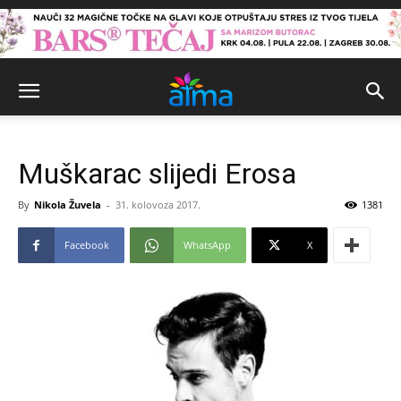
Muškarac slijedi Erosa
By
Nikola Žuvela
-
31. kolovoza 2017.
1381
Facebook
WhatsApp
X