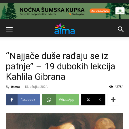
“Najjače duše rađaju se iz
patnje” – 19 dubokih lekcija
Kahlila Gibrana
By
Atma
-
18. ožujka 2024.
42784
Facebook
WhatsApp
X