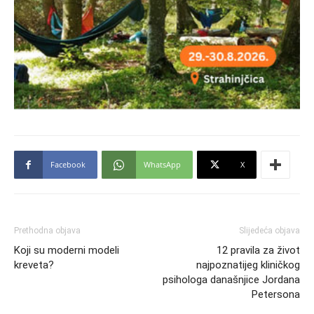
Facebook
WhatsApp
X
Prethodna objava
Slijedeća objava
Koji su moderni modeli
12 pravila za život
kreveta?
najpoznatijeg kliničkog
psihologa današnjice Jordana
Petersona