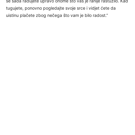
se sada radujete upravo onome što vas je ranije rastužilo. Kad
tugujete, ponovno pogledajte svoje srce i vidjet ćete da
uistinu plačete zbog nečega što vam je bilo radost.”