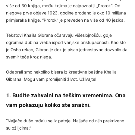
više od 30 knjiga, među kojima je najpoznatiji „Prorok“. Od
njegove prve objave 1923. godine prodano je oko 10 milijuna
primjeraka knjige. “Prorok” je preveden na više od 40 jezika.
Tekstovi Khalila Gibrana očaravaju višeslojnošću, gdje
ogromna dubina vreba ispod vanjske pristupačnosti. Kao što
je Osho rekao, Gibran je dok je pisao jednostavno dozvolio da
svemir teče kroz njega.
Odabrali smo nekoliko bisera iz kreativne baštine Khalila
Gibrana. Mogu vam promijeniti život. Uživajte!
1. Budite zahvalni na teškim vremenima. Ona
vam pokazuju koliko ste snažni.
“Najjače duše rađaju se iz patnje. Najjače od njih prekrivene
su ožiljcima.”