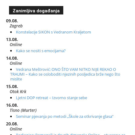
Zanimljiva događanja
09.08.
Zagreb
Konstelacije SIKON s Vedranom Kraljetom
13.08.
Online
Kako se nositi s emocijama?
14.08.
Online
Vedrana Meštrović: ONO ŠTO VAM NITKO NIJE REKAO O
TRAUMI – Kako se osloboditi njezinih posljedica brže nego što
mislite
15.08.
Otok Krk
Ljetni DOP retreat – Izvorno stanje sebe
16.08.
Tisno (Murter)
Seminar pjevanja po metodi „Škole za otkrivanje glasa“
20.08.
Online