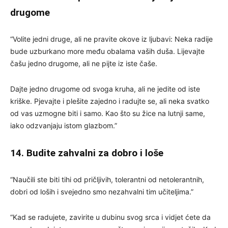
drugome
“Volite jedni druge, ali ne pravite okove iz ljubavi: Neka radije
bude uzburkano more među obalama vaših duša. Lijevajte
čašu jedno drugome, ali ne pijte iz iste čaše.
Dajte jedno drugome od svoga kruha, ali ne jedite od iste
kriške. Pjevajte i plešite zajedno i radujte se, ali neka svatko
od vas uzmogne biti i samo. Kao što su žice na lutnji same,
iako odzvanjaju istom glazbom.”
14. Budite zahvalni za dobro i loše
“Naučili ste biti tihi od pričljivih, tolerantni od netolerantnih,
dobri od loših i svejedno smo nezahvalni tim učiteljima.”
“Kad se radujete, zavirite u dubinu svog srca i vidjet ćete da