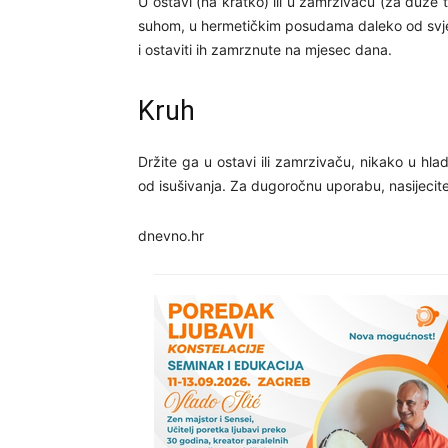
U ostavi (na kratko) ili u zamrzivaču (za duže 
suhom, u hermetičkim posudama daleko od svjetl
i ostaviti ih zamrznute na mjesec dana.
Kruh
Držite ga u ostavi ili zamrzivaču, nikako u hla
od isušivanja. Za dugoročnu uporabu, nasijecite 
dnevno.hr