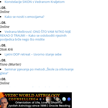
Konstelacije SIKON s Vedranom Kraljetom
.08.
Online
Kako se nositi s emocijama?
.08.
Online
Vedrana Meštrović: ONO ŠTO VAM NITKO NIJE
REKAO O TRAUMI – Kako se osloboditi njezinih
posljedica brže nego što mislite
.08.
Otok Krk
Ljetni DOP retreat – Izvorno stanje sebe
.08.
Tisno (Murter)
Seminar pjevanja po metodi „Škole za otkrivanje
glasa“
.08.
Online
Radionica: Pomagači iz drugih dimenzija Online –
otvoreno za sve
.08.
Zagreb+Online
Osnovni ThetaHealing® tečaj, Zagreb i Online