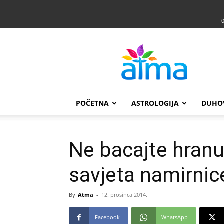
Atma
POČETNA
ASTROLOGIJA
DUHO
Ne bacajte hran
savjeta namirnice
By
Atma
-
12. prosinca 2014.
Facebook
WhatsApp