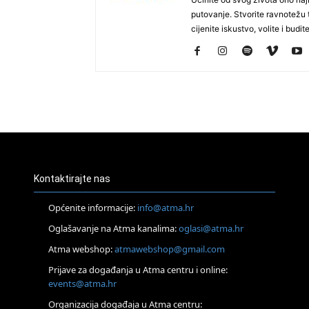
putovanje. Stvorite ravnotežu t
cijenite iskustvo, volite i budite
Kontaktirajte nas
Općenite informacije:
info@atma.hr
Oglašavanje na Atma kanalima:
oglasi@atma.hr
Atma webshop:
atmawebshop@gmail.com
Prijave za događanja u Atma centru i online:
events@atma.hr
Organizacija događaja u Atma centru: