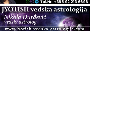
.08.
Pula
Access BARS®, otpusti stres
.08.
Pula
Access Energetski Facelift®
.08.
Zagreb
Pjesma srca / Zagreb
Online
Tečaj Višeg Vodstva, razvijanja intuicije i Akaša
zapisa
.08.
Online
Upisi u program Profesionalni hipnoterapeut —
nova generacija kreće 25.08. 2026.
.08.
Online
Postanite Nositelj Vibracije Nove Zemlje
.08.
Visoko
Alemka Dauskardt – Jednodnevna radionica