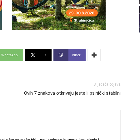
22
23
24
WhatsApp
X
Viber
25
Slijedeća objava
Ovih 7 znakova otkrivaju jeste li psihički stabilni
26
27
olje što on može biti - nevjerojatno iskustvo, ispunjenje i