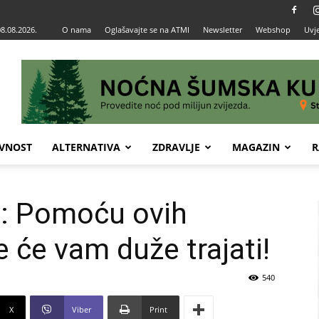
08.08.2026.
O nama
Oglašavajte se na ATMI
Newsletter
Webshop
Uvje
VNOST
ALTERNATIVA
ZDRAVLJE
MAGAZIN
R
u: Pomoću ovih
 će vam duže trajati!
540
X
Viber
Print