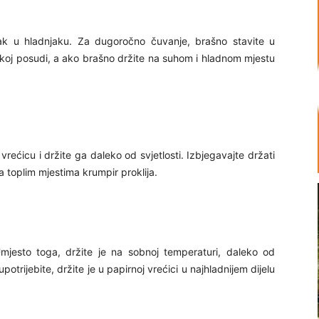
čak u hladnjaku. Za dugoročno čuvanje, brašno stavite u
čkoj posudi, a ako brašno držite na suhom i hladnom mjestu
 vrećicu i držite ga daleko od svjetlosti. Izbjegavajte držati
a toplim mjestima krumpir proklija.
mjesto toga, držite je na sobnoj temperaturi, daleko od
upotrijebite, držite je u papirnoj vrećici u najhladnijem dijelu