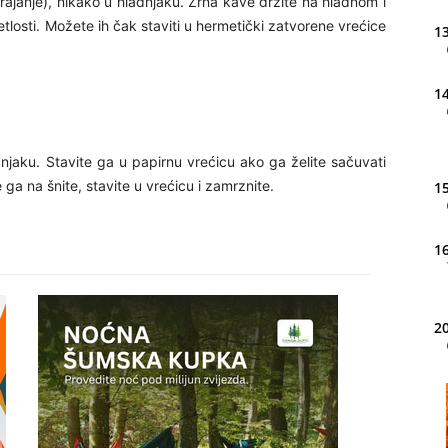
trajanje), nikako u hladnjaku. Zrna kave držite na hladnom i
osti. Možete ih čak staviti u hermetički zatvorene vrećice
13
14
dnjaku. Stavite ga u papirnu vrećicu ako ga želite sačuvati
ga na šnite, stavite u vrećicu i zamrznite.
15
16
20
21