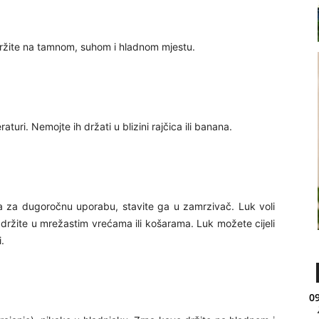
 držite na tamnom, suhom i hladnom mjestu.
turi. Nemojte ih držati u blizini rajčica ili banana.
, a za dugoročnu uporabu, stavite ga u zamrzivač. Luk voli
držite u mrežastim vrećama ili košarama. Luk možete cijeli
.
09