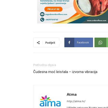
Facebook
Podijeli
Prethodna objava
Čudesna moć kristala – izvorna vibracija
Atma
http://atma.hr/
Učinite od svog života ono najb