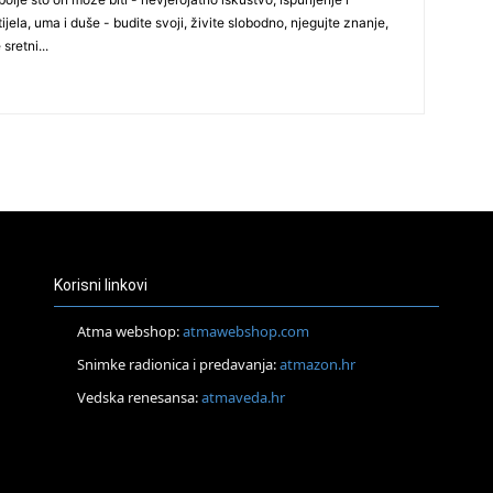
ijela, uma i duše - budite svoji, živite slobodno, njegujte znanje,
29
 sretni...
30
Korisni linkovi
31
Atma webshop:
atmawebshop.com
Snimke radionica i predavanja:
atmazon.hr
28
Vedska renesansa:
atmaveda.hr
05