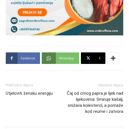
Facebook
WhatsApp
X
Prethodna objava
Slijedeća objava
Utjeloviti žensku energiju
Čaj od crnog papra je lijek nad
lijekovima: Smiruje kašalj,
snižava kolesterol, a pomaže
kod reume i zatvora