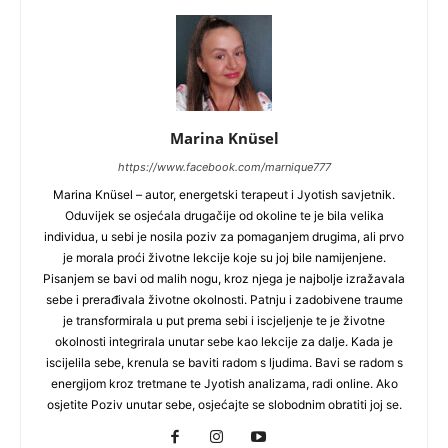
Marina Knüsel
https://www.facebook.com/marnique777
Marina Knüsel – autor, energetski terapeut i Jyotish savjetnik.
Oduvijek se osjećala drugačije od okoline te je bila velika
individua, u sebi je nosila poziv za pomaganjem drugima, ali prvo
je morala proći životne lekcije koje su joj bile namijenjene.
Pisanjem se bavi od malih nogu, kroz njega je najbolje izražavala
sebe i prerađivala životne okolnosti. Patnju i zadobivene traume
je transformirala u put prema sebi i iscjeljenje te je životne
okolnosti integrirala unutar sebe kao lekcije za dalje. Kada je
iscijelila sebe, krenula se baviti radom s ljudima. Bavi se radom s
energijom kroz tretmane te Jyotish analizama, radi online. Ako
osjetite Poziv unutar sebe, osjećajte se slobodnim obratiti joj se.