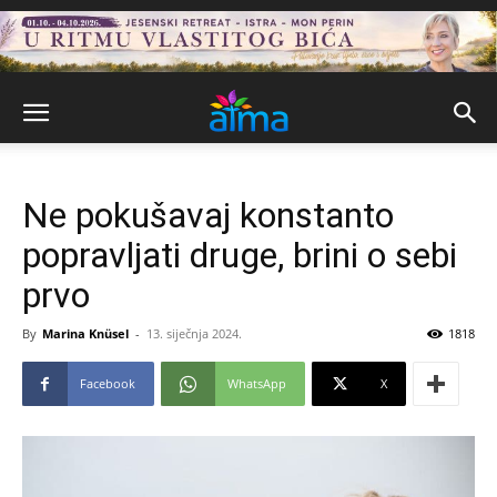
Ne pokušavaj konstanto
popravljati druge, brini o sebi
prvo
By
Marina Knüsel
-
13. siječnja 2024.
1818
Facebook
WhatsApp
X