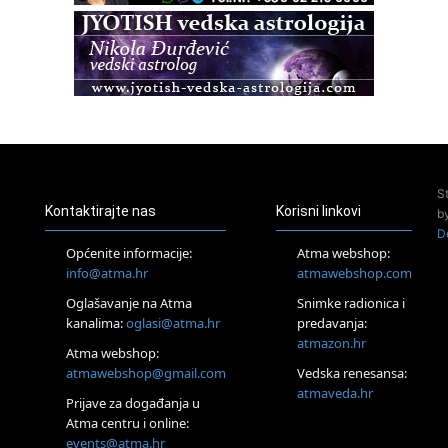
Zagreb
Osnovna radionica za izscjeljivanje pranom (Basic Pranic
Healing course)
Pula
Access BARS®, otpusti stres
23.08.
Pula
Access Energetski Facelift®
24.08.
S
Zagreb
Kontaktirajte nas
Korisni linkovi
b
Pjesma srca / Zagreb
D
Online
Općenite informacije:
Atma webshop:
Tečaj Višeg Vodstva, razvijanja intuicije i Akaša zapisa
info@atma.hr
atmawebshop.com
25.08.
Oglašavanje na Atma
Snimke radionica i
Online
kanalima:
oglasi@atma.hr
predavanja:
Upisi u program Profesionalni hipnoterapeut — nova
generacija kreće 25.08. 2026.
atmazon.hr
Atma webshop:
26.08.
atmawebshop@gmail.com
Vedska renesansa:
Online
atmaveda.hr
Postanite Nositelj Vibracije Nove Zemlje
Prijave za događanja u
Atma centru i online:
27.08.
events@atma.hr
Visoko