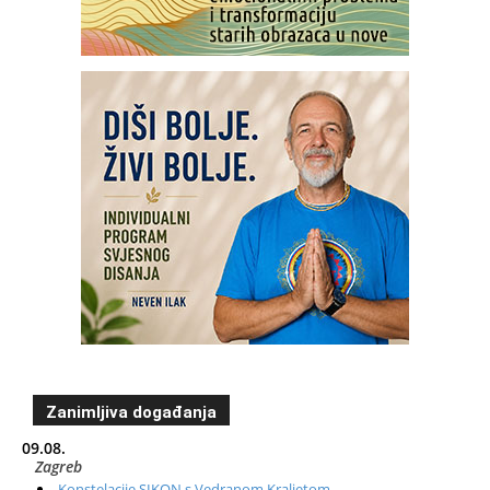
Zanimljiva događanja
09.08.
Zagreb
Konstelacije SIKON s Vedranom Kraljetom