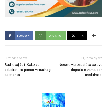
Facebook
WhatsApp
X
Prethodna objava
Slijedeća objava
Budi svoj šef: Kako se
Nećete vjerovati što se sve
educirati za posao virtualnog
događa s vama dok
asistenta
meditirate!