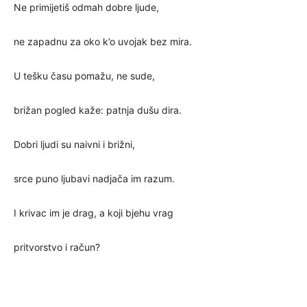
Ne primijetiš odmah dobre ljude,
ne zapadnu za oko k’o uvojak bez mira.
U tešku času pomažu, ne sude,
brižan pogled kaže: patnja dušu dira.
Dobri ljudi su naivni i brižni,
srce puno ljubavi nadjača im razum.
I krivac im je drag, a koji bjehu vrag
pritvorstvo i račun?