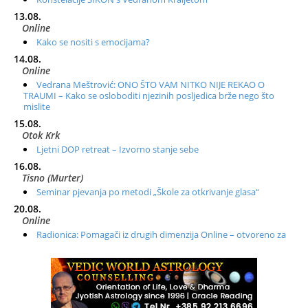
13.08.
Online
Kako se nositi s emocijama?
14.08.
Online
Vedrana Meštrović: ONO ŠTO VAM NITKO NIJE REKAO O
TRAUMI – Kako se osloboditi njezinih posljedica brže nego što
mislite
15.08.
Otok Krk
Ljetni DOP retreat – Izvorno stanje sebe
16.08.
Tisno (Murter)
Seminar pjevanja po metodi „Škole za otkrivanje glasa“
20.08.
Online
Radionica: Pomagači iz drugih dimenzija Online – otvoreno za
sve
21.08.
Zagreb+Online
Osnovni ThetaHealing® tečaj, Zagreb i Online
22.08.