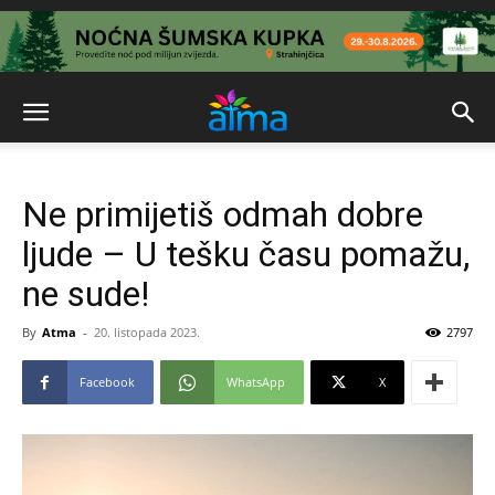
Ne primijetiš odmah dobre
ljude – U tešku času pomažu,
ne sude!
By
Atma
-
20. listopada 2023.
2797
Facebook
WhatsApp
X