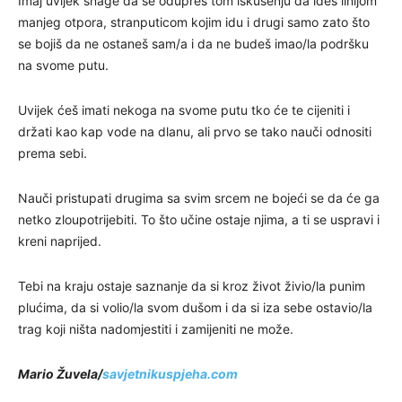
Imaj uvijek snage da se odupreš tom iskušenju da ideš linijom
manjeg otpora, stranputicom kojim idu i drugi samo zato što
se bojiš da ne ostaneš sam/a i da ne budeš imao/la podršku
na svome putu.
Uvijek ćeš imati nekoga na svome putu tko će te cijeniti i
držati kao kap vode na dlanu, ali prvo se tako nauči odnositi
prema sebi.
Nauči pristupati drugima sa svim srcem ne bojeći se da će ga
netko zloupotrijebiti. To što učine ostaje njima, a ti se uspravi i
kreni naprijed.
Tebi na kraju ostaje saznanje da si kroz život živio/la punim
plućima, da si volio/la svom dušom i da si iza sebe ostavio/la
trag koji ništa nadomjestiti i zamijeniti ne može.
Mario Žuvela/
savjetnikuspjeha.com