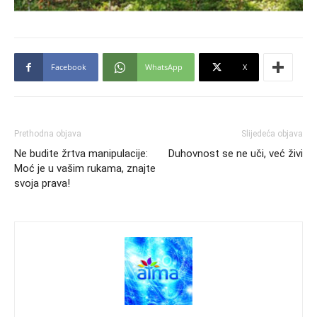
Facebook
WhatsApp
X
Prethodna objava
Slijedeća objava
Ne budite žrtva manipulacije:
Duhovnost se ne uči, već živi
Moć je u vašim rukama, znajte
svoja prava!