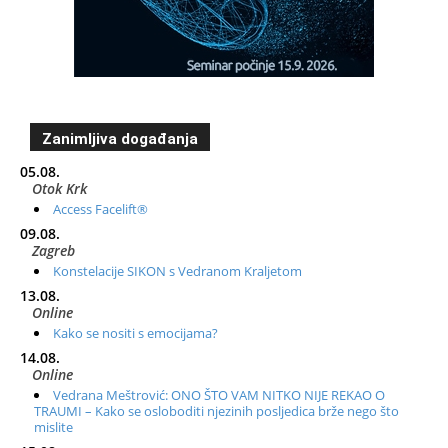
Zanimljiva događanja
05.08.
Otok Krk
Access Facelift®
09.08.
Zagreb
Konstelacije SIKON s Vedranom Kraljetom
13.08.
Online
Kako se nositi s emocijama?
14.08.
Online
Vedrana Meštrović: ONO ŠTO VAM NITKO NIJE REKAO O
TRAUMI – Kako se osloboditi njezinih posljedica brže nego što
mislite