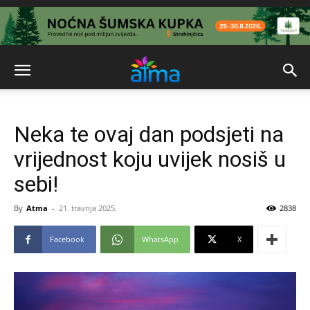
Neka te ovaj dan podsjeti na
vrijednost koju uvijek nosiš u
sebi!
By
Atma
-
21. travnja 2025.
2838
Facebook
WhatsApp
X