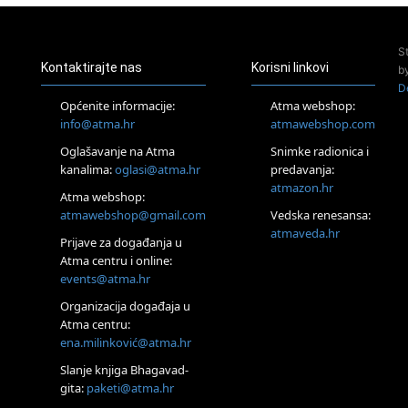
Pjesma srca / Zagreb
Online
S
Tečaj Višeg Vodstva, razvijanja intuicije i Akaša zapisa
Kontaktirajte nas
Korisni linkovi
b
25.08.
D
Online
Općenite informacije:
Atma webshop:
Upisi u program Profesionalni hipnoterapeut — nova
info@atma.hr
atmawebshop.com
generacija kreće 25.08. 2026.
26.08.
Oglašavanje na Atma
Snimke radionica i
Online
kanalima:
oglasi@atma.hr
predavanja:
Postanite Nositelj Vibracije Nove Zemlje
atmazon.hr
Atma webshop:
Škola BaZi – put prema dubljem razumijevanju sebe
atmawebshop@gmail.com
Vedska renesansa:
27.08.
atmaveda.hr
Visoko
Prijave za događanja u
Alemka Dauskardt – Jednodnevna radionica sistemskih
Atma centru i online:
konstelacija
events@atma.hr
28.08.
Organizacija događaja u
Online
Atma centru:
SPAVAJ… Priče za lakšu noć
ena.milinković@atma.hr
29.08.
Zagreb
Slanje knjiga Bhagavad-
HOD PO ŽERAVICI – Seminar koji mijenja tijelo, duh i um
gita:
paketi@atma.hr
SoulFest – Festival glazbe, mudrosti i zajedništva