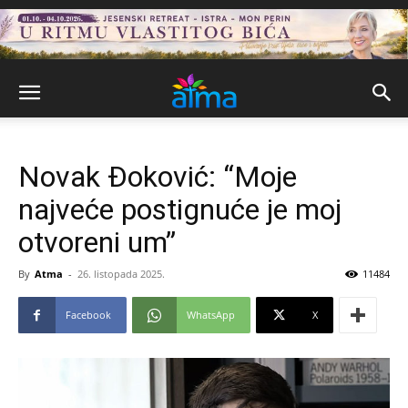
Novak Đoković: “Moje
najveće postignuće je moj
otvoreni um”
By
Atma
-
26. listopada 2025.
11484
Facebook
WhatsApp
X