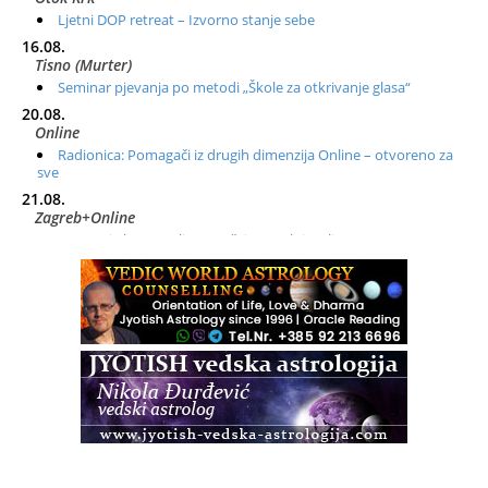
Ljetni DOP retreat – Izvorno stanje sebe
16.08.
Tisno (Murter)
Seminar pjevanja po metodi „Škole za otkrivanje glasa“
20.08.
Online
Radionica: Pomagači iz drugih dimenzija Online – otvoreno za
sve
21.08.
Zagreb+Online
Osnovni ThetaHealing® tečaj, Zagreb i Online
22.08.
Zagreb
Osnovna radionica za izscjeljivanje pranom (Basic Pranic
Healing course)
Pula
Access BARS®, otpusti stres
23.08.
Pula
Access Energetski Facelift®
24.08.
Zagreb