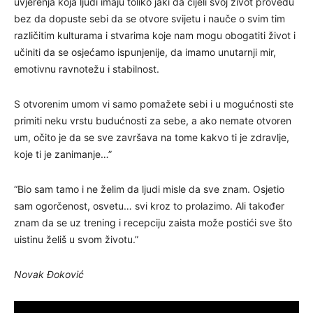
uvjerenja koja ljudi imaju toliko jaki da cijeli svoj život provedu
bez da dopuste sebi da se otvore svijetu i nauče o svim tim
različitim kulturama i stvarima koje nam mogu obogatiti život i
učiniti da se osjećamo ispunjenije, da imamo unutarnji mir,
emotivnu ravnotežu i stabilnost.
S otvorenim umom vi samo pomažete sebi i u mogućnosti ste
primiti neku vrstu budućnosti za sebe, a ako nemate otvoren
um, očito je da se sve završava na tome kakvo ti je zdravlje,
koje ti je zanimanje…”
“Bio sam tamo i ne želim da ljudi misle da sve znam. Osjetio
sam ogorčenost, osvetu… svi kroz to prolazimo. Ali također
znam da se uz trening i recepciju zaista može postići sve što
uistinu želiš u svom životu.”
Novak Đoković