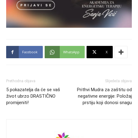
Facebook
WhatsApp
X
Prethodna objava
Slijedeća objava
5 pokazatelja da će se vaš
Prithvi Mudra za zaštitu od
život ubrzo DRASTIČNO
negativne energije: Položaj
promijeniti!
prstiju koji donosi snagu