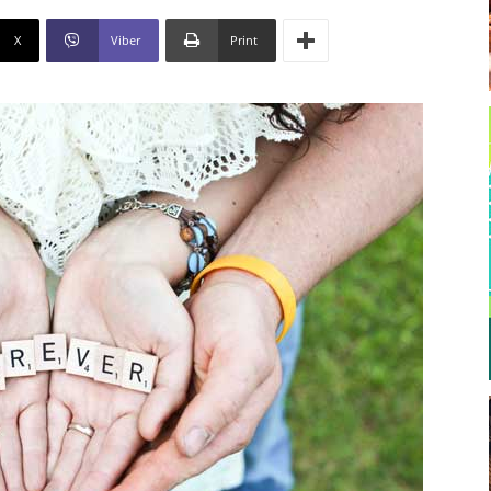
X
Viber
Print