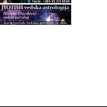
.08.
Pula
Access BARS®, otpusti stres
.08.
Pula
Access Energetski Facelift®
.08.
Zagreb
Pjesma srca / Zagreb
Online
Tečaj Višeg Vodstva, razvijanja intuicije i Akaša
zapisa
.08.
Online
Upisi u program Profesionalni hipnoterapeut —
nova generacija kreće 25.08. 2026.
.08.
Online
Postanite Nositelj Vibracije Nove Zemlje
.08.
Visoko
Alemka Dauskardt – Jednodnevna radionica