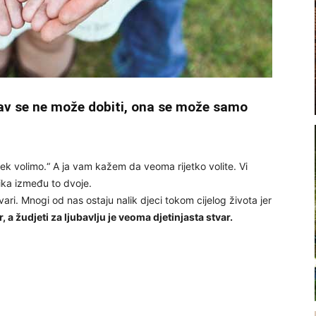
jubav se ne može dobiti, ona se može samo
vijek volimo.“ A ja vam kažem da veoma rijetko volite. Vi
lika između to dvoje.
stvari. Mnogi od nas ostaju nalik djeci tokom cijelog života jer
r, a žudjeti za ljubavlju je veoma djetinjasta stvar.