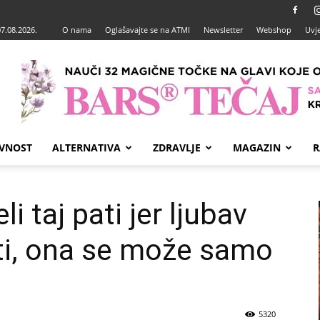
07.08.2026.
O nama
Oglašavajte se na ATMI
Newsletter
Webshop
Uvje
VNOST
ALTERNATIVA
ZDRAVLJE
MAGAZIN
R
li taj pati jer ljubav
ti, ona se može samo
5320