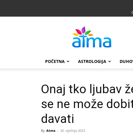
Atma
POČETNA
ASTROLOGIJA
DUHO
Onaj tko ljubav že
se ne može dobi
davati
By
Atma
-
20. siječnja 2023.