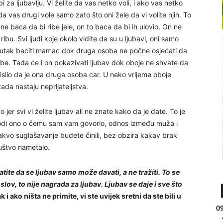
 za ljubavlju. Vi želite da vas netko voli, i ako vas netko
 da vas drugi vole samo zato što oni žele da vi volite njih. To
e baca da bi ribe jele, on to baca da bi ih ulovio. On ne
 ribu. Svi ljudi koje okolo vidite da su u ljubavi, oni samo
nutak baciti mamac dok druga osoba ne počne osjećati da
obe. Tada će i on pokazivati ljubav dok oboje ne shvate da
mislio da je ona druga osoba car. U neko vrijeme oboje
ada nastaju neprijateljstva.
er svi vi želite ljubav ali ne znate kako da je date. To je
odi ono o čemu sam vam govorio, odnos između muža i
kvo suglašavanje budete činili, bez obzira kakav brak
uštvo nametalo.
tite da se ljubav samo može davati, a ne tražiti. To se
lov, to nije nagrada za ljubav. Ljubav se daje i sve što
k i ako ništa ne primite, vi ste uvijek sretni da ste bili u
09