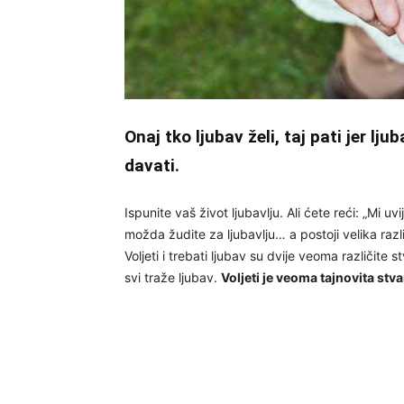
Onaj tko ljubav želi, taj pati jer l
davati.
Ispunite vaš život ljubavlju. Ali ćete reći: „Mi u
možda žudite za ljubavlju… a postoji velika raz
Voljeti i trebati ljubav su dvije veoma različite 
svi traže ljubav.
Voljeti je veoma tajnovita stva