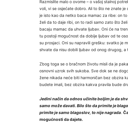
Razmislite malo o ovome – o vašoj stalnoj potrebi
voli, vi se osjećate dobro. Ali to što ne znate je
je isto kao da netko baca mamac za ribe: on to n
želi da to daje ribi, on to radi samo zato što želi
bacaju mamac da uhvate ljubav. Oni će na tre
tu postoji mogućnost da dobije ljubav od te os
su prosjaci. Oni su napravili grešku: svatko je 
shvate da nisu dobili ljubav od onog drugog, a t
Zbog toga se o bračnom životu misli da je pakao j
osnovni uzrok svih sukoba. Sve dok se ne dog
žene nikada neće biti harmoničan bez obzira ka
budete imali, bez obzira kakva pravila bude dr
Jedini način da odnos učinite boljim je da shva
samo može davati. Bilo što da primite je blagos
primite je samo blagoslov, to nije nagrada
.
Ča
mogućnosti da dajete.