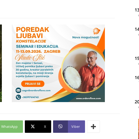
13
14
15
16
20
21
WhatsApp
X
Viber