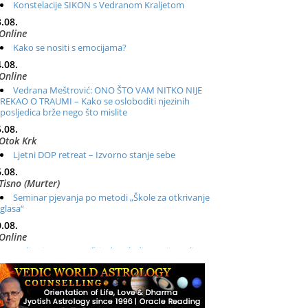
Konstelacije SIKON s Vedranom Kraljetom
.08.
Online
Kako se nositi s emocijama?
.08.
Online
Vedrana Meštrović: ONO ŠTO VAM NITKO NIJE
REKAO O TRAUMI – Kako se osloboditi njezinih
posljedica brže nego što mislite
.08.
Otok Krk
Ljetni DOP retreat – Izvorno stanje sebe
.08.
Tisno (Murter)
Seminar pjevanja po metodi „Škole za otkrivanje
glasa“
.08.
Online
Radionica: Pomagači iz drugih dimenzija Online –
otvoreno za sve
.08.
Zagreb+Online
Osnovni ThetaHealing® tečaj, Zagreb i Online