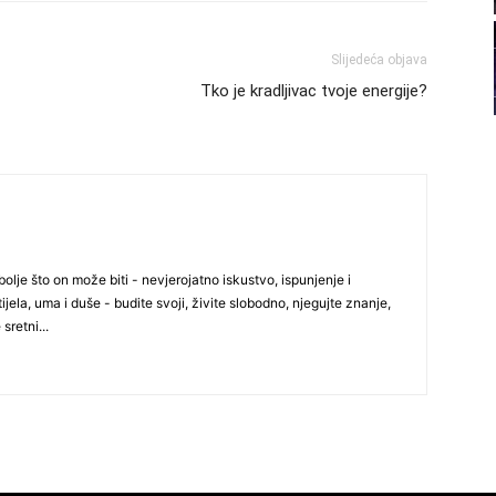
22
Slijedeća objava
23
Tko je kradljivac tvoje energije?
24
olje što on može biti - nevjerojatno iskustvo, ispunjenje i
25
ijela, uma i duše - budite svoji, živite slobodno, njegujte znanje,
 sretni...
26
27