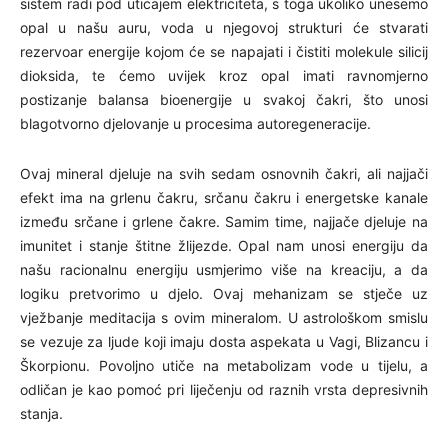
sistem radi pod uticajem elektriciteta, s toga ukoliko unesemo
opal u našu auru, voda u njegovoj strukturi će stvarati
rezervoar energije kojom će se napajati i čistiti molekule silicij
dioksida, te ćemo uvijek kroz opal imati ravnomjerno
postizanje balansa bioenergije u svakoj čakri, što unosi
blagotvorno djelovanje u procesima autoregeneracije.
Ovaj mineral djeluje na svih sedam osnovnih čakri, ali najjači
efekt ima na grlenu čakru, srčanu čakru i energetske kanale
između srčane i grlene čakre. Samim time, najjače djeluje na
imunitet i stanje štitne žlijezde. Opal nam unosi energiju da
našu racionalnu energiju usmjerimo više na kreaciju, a da
logiku pretvorimo u djelo. Ovaj mehanizam se stječe uz
vježbanje meditacija s ovim mineralom. U astrološkom smislu
se vezuje za ljude koji imaju dosta aspekata u Vagi, Blizancu i
Škorpionu. Povoljno utiče na metabolizam vode u tijelu, a
odličan je kao pomoć pri liječenju od raznih vrsta depresivnih
stanja.