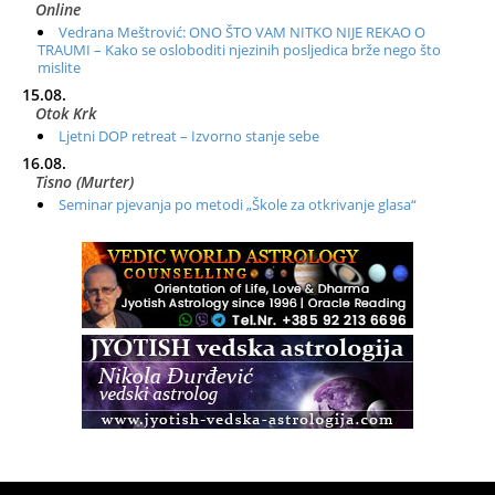
Online
Vedrana Meštrović: ONO ŠTO VAM NITKO NIJE REKAO O
TRAUMI – Kako se osloboditi njezinih posljedica brže nego što
mislite
15.08.
Otok Krk
Ljetni DOP retreat – Izvorno stanje sebe
16.08.
Tisno (Murter)
Seminar pjevanja po metodi „Škole za otkrivanje glasa“
20.08.
Online
Radionica: Pomagači iz drugih dimenzija Online – otvoreno za
sve
21.08.
Zagreb+Online
Osnovni ThetaHealing® tečaj, Zagreb i Online
22.08.
Pula
Access BARS®, otpusti stres
23.08.
Pula