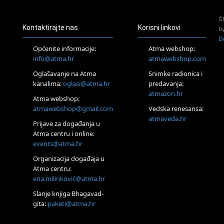
Access Energetski Facelift®
24.08.
S
Zagreb
Kontaktirajte nas
Korisni linkovi
b
Pjesma srca / Zagreb
D
Online
Općenite informacije:
Atma webshop:
Tečaj Višeg Vodstva, razvijanja intuicije i Akaša zapisa
info@atma.hr
atmawebshop.com
26.08.
Oglašavanje na Atma
Snimke radionica i
Online
kanalima:
oglasi@atma.hr
predavanja:
Postanite Nositelj Vibracije Nove Zemlje
atmazon.hr
27.08.
Atma webshop:
Visoko
atmawebshop@gmail.com
Vedska renesansa:
Alemka Dauskardt – Jednodnevna radionica sistemskih
atmaveda.hr
Prijave za događanja u
konstelacija
Atma centru i online:
29.08.
events@atma.hr
Zagreb
HOD PO ŽERAVICI – Seminar koji mijenja tijelo, duh i um
Organizacija događaja u
SoulFest – Festival glazbe, mudrosti i zajedništva
Atma centru:
30.08.
ena.milinković@atma.hr
Zagreb
Slanje knjiga Bhagavad-
Access BARS® edukacija otpusti stres
gita:
paketi@atma.hr
31.08.
Zagreb