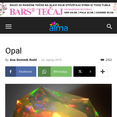
Opal
By
Ana Dominik Rodić
-
22. srpnja 2015.
2322
Facebook
WhatsApp
X