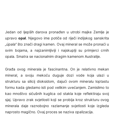
Jedan od ljepših darova pronađen u utrobi majke Zemlje je
upravo
opal
. Njegovo ime potiče od riječi indijskog sanskrita
„úpala“
što znači dragi kamen. Ovaj mineral se može pronaći u
svim bojama, a najzanimljiviji i najskuplji su primjerci crnih
opala. Smatra se nacionalnim dragim kamenom Australije.
Građa ovog minerala je fascinantna. On je relativno mekan
mineral, a svoju mekoću duguje dozi vode koja ulazi u
strukturu sa silicij dioksidom, dajući ovom mineralu loptastu
formu kada gledamo isti pod velikim uvećanjem. Zamislimo to
kao mnoštvo sićušnih kuglica od stakla koje reflektiraju svoj
sjaj. Upravo zrak svjetlosti koji se probija kroz strukturu ovog
minerala daje raznobojno razlamanje svjetlosti koje izgleda
naprosto magično. Ovaj proces se naziva opalizacija.