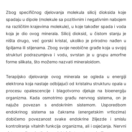
Zbog specifičnog djelovanja molekula silicij dioksida koje
spadaju u dipole (molekule sa pozitivnim i negativnim nabojem
na različitim krajevima molekule), u koje također spada i voda
koja je dio ovog minerala. Silicij dioksid, u čistom stanju je
ništa drugo, već gorski kristal, ukoliko je prirodno nađen u
špiljama ili stijenama. Zbog svoje neobične građe koja u svojoj
strukturi podrazumjeva i vodu, svrstan je u grupu amorfne
forme silikata, što možemo nazvati mineraloidom.
Terapijsko djelovanje ovog minerala se ogleda u energiji
elektrona koja nastaje odbijajući od kristalnu strukturu opala u
procesu opalescencije i blagotvorno djeluje na bioenergiju
organizma. Kada osmotrimo građu nervnog sistema, on je
najuže povezan s endokrinim sistemom. Usporedbom
endokrinog sistema sa čakrama (energetskim vrtlozima)
dobićemo povezanost svake endokrine žlijezde i smislu
kontroliranja vitalnih funkcija organizma, ali i osjećanja. Nervni