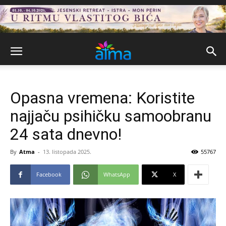
Opasna vremena: Koristite
najjaču psihičku samoobranu
24 sata dnevno!
By
Atma
-
13. listopada 2025.
55767
Facebook
WhatsApp
X