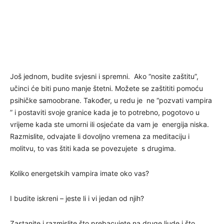
Još jednom, budite svjesni i spremni. Ako “nosite zaštitu”,
učinci će biti puno manje štetni. Možete se zaštititi pomoću
psihičke samoobrane. Također, u redu je ne “pozvati vampira
” i postaviti svoje granice kada je to potrebno, pogotovo u
vrijeme kada ste umorni ili osjećate da vam je energija niska.
Razmislite, odvajate li dovoljno vremena za meditaciju i
molitvu, to vas štiti kada se povezujete s drugima.
Koliko energetskih vampira imate oko vas?
I budite iskreni – jeste li i vi jedan od njih?
Zastanite i razmislite što prebacujete na druge ljude i što