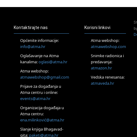
Pula
Access Energetski Facelift®
24.08.
S
Zagreb
Kontaktirajte nas
Korisni linkovi
b
Pjesma srca / Zagreb
D
Online
Općenite informacije:
Atma webshop:
Tečaj Višeg Vodstva, razvijanja intuicije i Akaša zapisa
info@atma.hr
atmawebshop.com
25.08.
Oglašavanje na Atma
Snimke radionica i
Online
kanalima:
oglasi@atma.hr
predavanja:
Upisi u program Profesionalni hipnoterapeut — nova
generacija kreće 25.08. 2026.
atmazon.hr
Atma webshop:
26.08.
atmawebshop@gmail.com
Vedska renesansa:
Online
atmaveda.hr
Postanite Nositelj Vibracije Nove Zemlje
Prijave za događanja u
Atma centru i online:
27.08.
events@atma.hr
Visoko
Alemka Dauskardt – Jednodnevna radionica sistemskih
Organizacija događaja u
konstelacija
Atma centru:
29.08.
ena.milinković@atma.hr
Zagreb
HOD PO ŽERAVICI – Seminar koji mijenja tijelo, duh i um
Slanje knjiga Bhagavad-
SoulFest – Festival glazbe, mudrosti i zajedništva
gita:
paketi@atma.hr