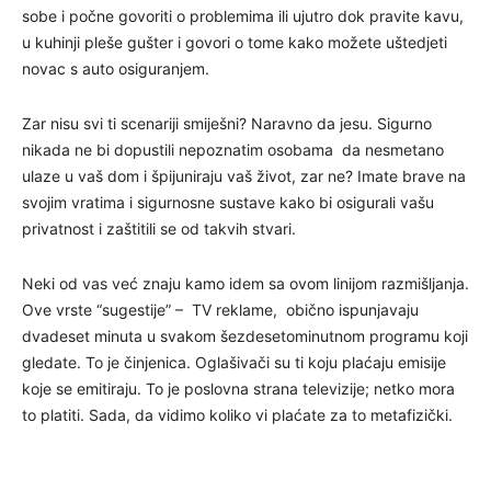
sobe i počne govoriti o problemima ili ujutro dok pravite kavu,
u kuhinji pleše gušter i govori o tome kako možete uštedjeti
novac s auto osiguranjem.
Zar nisu svi ti scenariji smiješni? Naravno da jesu. Sigurno
nikada ne bi dopustili nepoznatim osobama da nesmetano
ulaze u vaš dom i špijuniraju vaš život, zar ne? Imate brave na
svojim vratima i sigurnosne sustave kako bi osigurali vašu
privatnost i zaštitili se od takvih stvari.
Neki od vas već znaju kamo idem sa ovom linijom razmišljanja.
Ove vrste “sugestije” – TV reklame, obično ispunjavaju
dvadeset minuta u svakom šezdesetominutnom programu koji
gledate. To je činjenica. Oglašivači su ti koju plaćaju emisije
koje se emitiraju. To je poslovna strana televizije; netko mora
to platiti. Sada, da vidimo koliko vi plaćate za to metafizički.