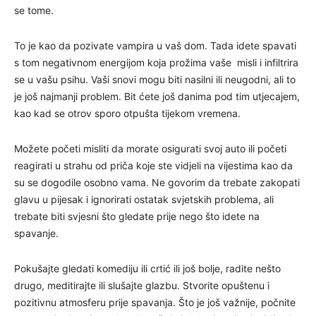
se tome.
To je kao da pozivate vampira u vaš dom. Tada idete spavati
s tom negativnom energijom koja prožima vaše misli i infiltrira
se u vašu psihu. Vaši snovi mogu biti nasilni ili neugodni, ali to
je još najmanji problem. Bit ćete još danima pod tim utjecajem,
kao kad se otrov sporo otpušta tijekom vremena.
Možete početi misliti da morate osigurati svoj auto ili početi
reagirati u strahu od priča koje ste vidjeli na vijestima kao da
su se dogodile osobno vama. Ne govorim da trebate zakopati
glavu u pijesak i ignorirati ostatak svjetskih problema, ali
trebate biti svjesni što gledate prije nego što idete na
spavanje.
Pokušajte gledati komediju ili crtić ili još bolje, radite nešto
drugo, meditirajte ili slušajte glazbu. Stvorite opuštenu i
pozitivnu atmosferu prije spavanja. Što je još važnije, počnite