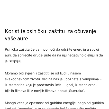
Koristite psihičku zaštitu za očuvanje
vaše aure
Psihička zaštita će vam pomoći da održite energiju u svojoj
auri, da spriječite druge ljude da na nju negativno djeluju ili da
je iscrpljuju.
Moramo biti svjesni i zaštititi se od ljudi u našem
svakodnevnom životu. Većina nas je upoznata s vampirima –
iz stereotipa koju je predstavio Béla Lugosi, iz starih crno-
bijelih filmova ili iz novijih filmova poput „Sumraka“.
Mnogo veća je opasnost od gubitka energije, nego od gubitka
krvi od “vampira”, a to se događa češće nego što možda