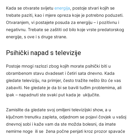
Kada se otvarate svijetu
energija
, postoje stvari kojih se
trebate paziti, kao i mjere opreza koje je potrebno poduzeti.
Otvaranjem, vi postajete posuda za energiju – i pozitivnu i
negativnu. Trebate se zaštiti od bilo koje vrste predatorskog
energije, s ove i s druge strane.
Psihički napad s televizije
Postoje mnogi razlozi zbog kojih morate psihički biti u
obrambenom stavu dvadeset i četiri sata dnevno. Kada
gledate televiziju, na primjer, često tražite nešto što će vas
zabaviti. Ne gledate je da bi se bavili tuđim problemima, ali
ipak – napadnuti ste svaki put kada je uključite.
Zamislite da gledate svoj omiljeni televizijski show, a u
ključnom trenutku zapleta, odjednom se pojavi čovjek u vašoj
dnevnoj sobi i kaže vam da ste možda bolesni, da imate
nemirne noge ili se žena počne penjati kroz prozor spavaće