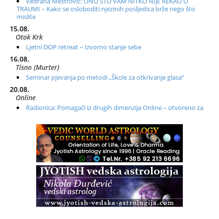
Vedrana Meštrović: ONO ŠTO VAM NITKO NIJE REKAO O
TRAUMI – Kako se osloboditi njezinih posljedica brže nego što
mislite
15.08.
Otok Krk
Ljetni DOP retreat – Izvorno stanje sebe
16.08.
Tisno (Murter)
Seminar pjevanja po metodi „Škole za otkrivanje glasa“
20.08.
Online
Radionica: Pomagači iz drugih dimenzija Online – otvoreno za
sve
21.08.
Zagreb+Online
Osnovni ThetaHealing® tečaj, Zagreb i Online
22.08.
Zagreb
Osnovna radionica za izscjeljivanje pranom (Basic Pranic
Healing course)
Pula
Access BARS®, otpusti stres
23.08.