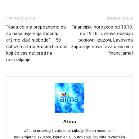
Prethodna objava
Slijedeća objava
“Kada doista prepoznamo da
Financijski horoskop od 13.10.
su naša uvjerenja moćna,
do 19.10.: Ovnove očekuju
držimo ključ slobode.” – 50
poslovni izazovi, Lavovima
dubokih citata Brucea Liptona
započinje nova faza u karijeri i
koji će vas natjerati na
financijama!
razmišljanje
Atma
Učinite od svog života ono najbolje što on može biti -
nevjerojatno iskustvo, ispunjenje i putovanje. Stvorite ravnotežu