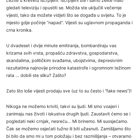
Ležite u krevetu iscrpljeni. Iscrpljeni ste i samo želite malo
gledati televiziju i opustiti se. Možda ste uključili večernje
vijesti, tako da možete vidjeti što se događa u svijetu. To je
mjesto gdje počinje “napad”. Vijesti su uglavnom propaganda i
crna kronika.
U dvadeset i dvije minute emitiranja, bombardiraju vas
krizama svih vrsta, propašću zdravstva, gospodarstva,
skandalima, političkim svađama, ubojstvima, depresivnim
rezultatima najnovije prirodne katastrofe i ogromnom težinom
rata … dobili ste sliku? Zašto?
Zato što loše vijesti prodaju sve (uz to su često i “fake news”)!
Nikoga ne možemo kriviti, takvi su ljudi. Mi smo voajeri i
zanimaju nas životi i iskustva drugih ljudi. Zaustavit ćemo se i
pogledati neki crnjak, nesreću… Mi brinemo. Mi suosjećamo.
Čak se možemo osjećati tužno ili biti užasnuti. Zamišljamo što
bi bilo da smo mi u tom položaju i bez razmišljanja – otvaramo