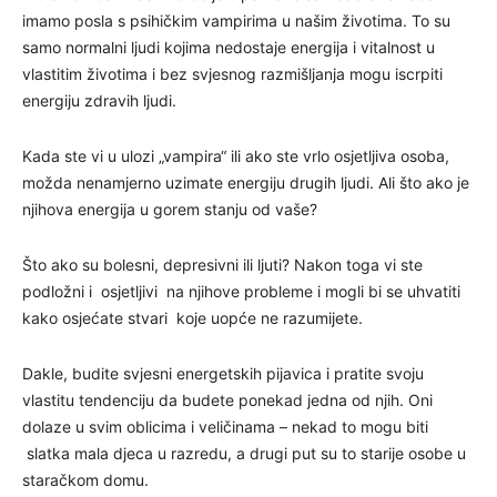
imamo posla s psihičkim vampirima u našim životima. To su
samo normalni ljudi kojima nedostaje energija i vitalnost u
vlastitim životima i bez svjesnog razmišljanja mogu iscrpiti
energiju zdravih ljudi.
Kada ste vi u ulozi „vampira“ ili ako ste vrlo osjetljiva osoba,
možda nenamjerno uzimate energiju drugih ljudi. Ali što ako je
njihova energija u gorem stanju od vaše?
Što ako su bolesni, depresivni ili ljuti? Nakon toga vi ste
podložni i osjetljivi na njihove probleme i mogli bi se uhvatiti
kako osjećate stvari koje uopće ne razumijete.
Dakle, budite svjesni energetskih pijavica i pratite svoju
vlastitu tendenciju da budete ponekad jedna od njih. Oni
dolaze u svim oblicima i veličinama – nekad to mogu biti
slatka mala djeca u razredu, a drugi put su to starije osobe u
staračkom domu.