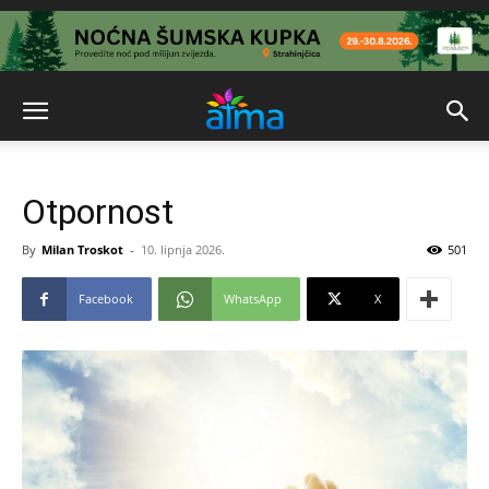
Otpornost
By
Milan Troskot
-
10. lipnja 2026.
501
Facebook
WhatsApp
X