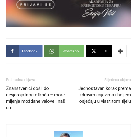
Facebook
WhatsApp
X
Prethodna objava
Slijedeća objava
Znanstvenici došli do
Jednostavan korak prema
nevjerojatnog otkrića – more
zdravim crijevima i boljem
mijenja moždane valove i naš
osjećaju u vlastitom tijelu
um