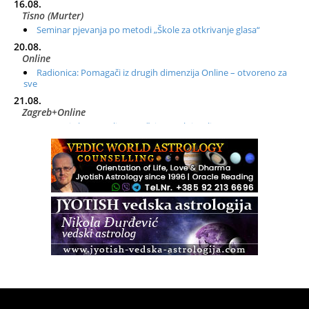
16.08.
Tisno (Murter)
Seminar pjevanja po metodi „Škole za otkrivanje glasa“
20.08.
Online
Radionica: Pomagači iz drugih dimenzija Online – otvoreno za
sve
21.08.
Zagreb+Online
Osnovni ThetaHealing® tečaj, Zagreb i Online
22.08.
Zagreb
Osnovna radionica za izscjeljivanje pranom (Basic Pranic
Healing course)
Pula
Access BARS®, otpusti stres
23.08.
Pula
Access Energetski Facelift®
24.08.
Zagreb
Pjesma srca / Zagreb