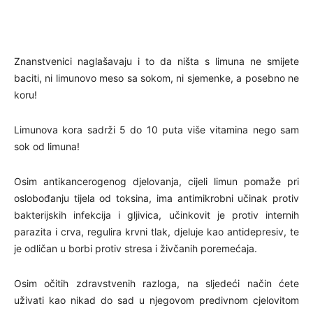
Znanstvenici naglašavaju i to da ništa s limuna ne smijete
baciti, ni limunovo meso sa sokom, ni sjemenke, a posebno ne
koru!
Limunova kora sadrži 5 do 10 puta više vitamina nego sam
sok od limuna!
Osim antikancerogenog djelovanja, cijeli limun pomaže pri
oslobođanju tijela od toksina, ima antimikrobni učinak protiv
bakterijskih infekcija i gljivica, učinkovit je protiv internih
parazita i crva, regulira krvni tlak, djeluje kao antidepresiv, te
je odličan u borbi protiv stresa i živčanih poremećaja.
Osim očitih zdravstvenih razloga, na sljedeći način ćete
uživati kao nikad do sad u njegovom predivnom cjelovitom