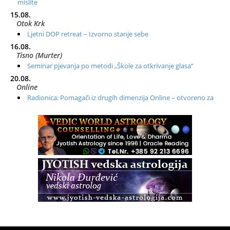
mislite
15.08.
Otok Krk
Ljetni DOP retreat – Izvorno stanje sebe
16.08.
Tisno (Murter)
Seminar pjevanja po metodi „Škole za otkrivanje glasa“
20.08.
Online
Radionica: Pomagači iz drugih dimenzija Online – otvoreno za
sve
21.08.
Zagreb+Online
Osnovni ThetaHealing® tečaj, Zagreb i Online
22.08.
Pula
Access BARS®, otpusti stres
23.08.
Pula
Access Energetski Facelift®
24.08.
Zagreb