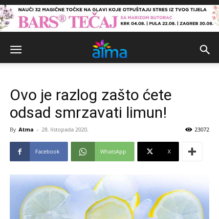
Ovo je razlog zašto ćete
odsad smrzavati limun!
By
Atma
-
28. listopada 2020.
23072
Facebook
WhatsApp
X