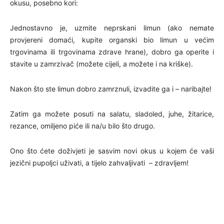
okusu, posebno kori:
Jednostavno je, uzmite neprskani limun (ako nemate
provjereni domaći, kupite organski bio limun u većim
trgovinama ili trgovinama zdrave hrane), dobro ga operite i
stavite u zamrzivač (možete cijeli, a možete i na kriške).
Nakon što ste limun dobro zamrznuli, izvadite ga i – naribajte!
Zatim ga možete posuti na salatu, sladoled, juhe, žitarice,
rezance, omiljeno piće ili na/u bilo što drugo.
Ono što ćete doživjeti je sasvim novi okus u kojem će vaši
jezični pupoljci uživati, a tijelo zahvaljivati – zdravljem!