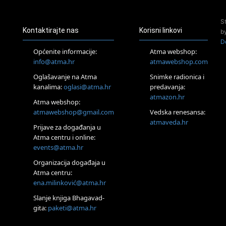
Pjesma srca / Zagreb
Online
S
Tečaj Višeg Vodstva, razvijanja intuicije i Akaša zapisa
Kontaktirajte nas
Korisni linkovi
b
25.08.
D
Online
Općenite informacije:
Atma webshop:
Upisi u program Profesionalni hipnoterapeut — nova
info@atma.hr
atmawebshop.com
generacija kreće 25.08. 2026.
Oglašavanje na Atma
Snimke radionica i
26.08.
Online
kanalima:
oglasi@atma.hr
predavanja:
Postanite Nositelj Vibracije Nove Zemlje
atmazon.hr
Atma webshop:
27.08.
atmawebshop@gmail.com
Vedska renesansa:
Visoko
atmaveda.hr
Prijave za događanja u
Alemka Dauskardt – Jednodnevna radionica sistemskih
konstelacija
Atma centru i online:
events@atma.hr
29.08.
Zagreb
Organizacija događaja u
HOD PO ŽERAVICI – Seminar koji mijenja tijelo, duh i um
Atma centru:
SoulFest – Festival glazbe, mudrosti i zajedništva
ena.milinković@atma.hr
Radoboj
Noćna šumska kupka
Slanje knjiga Bhagavad-
gita:
paketi@atma.hr
Online
Upisi u grupni program Budi nepušač – nova grupa kreće