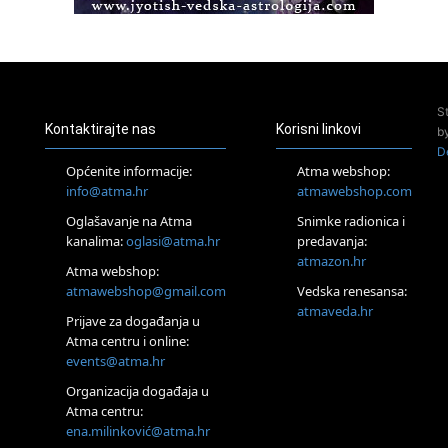
Access BARS®, otpusti stres
23.08.
Pula
Access Energetski Facelift®
24.08.
S
Zagreb
Kontaktirajte nas
Korisni linkovi
b
Pjesma srca / Zagreb
D
Online
Općenite informacije:
Atma webshop:
Tečaj Višeg Vodstva, razvijanja intuicije i Akaša zapisa
info@atma.hr
atmawebshop.com
25.08.
Oglašavanje na Atma
Snimke radionica i
Online
kanalima:
oglasi@atma.hr
predavanja:
Upisi u program Profesionalni hipnoterapeut — nova
generacija kreće 25.08. 2026.
atmazon.hr
Atma webshop:
26.08.
atmawebshop@gmail.com
Vedska renesansa:
Online
atmaveda.hr
Postanite Nositelj Vibracije Nove Zemlje
Prijave za događanja u
Atma centru i online:
27.08.
events@atma.hr
Visoko
Alemka Dauskardt – Jednodnevna radionica sistemskih
Organizacija događaja u
konstelacija
Atma centru:
29.08.
ena.milinković@atma.hr
Zagreb