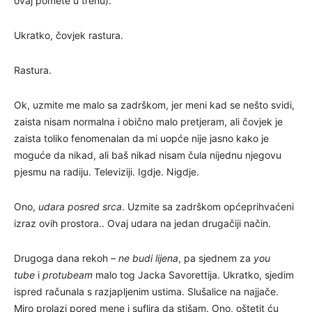
ovaj pomete u trenu).
Ukratko, čovjek rastura.
Rastura.
Ok, uzmite me malo sa zadrškom, jer meni kad se nešto svidi,
zaista nisam normalna i obično malo pretjeram, ali čovjek je
zaista toliko fenomenalan da mi uopće nije jasno kako je
moguće da nikad, ali baš nikad nisam čula nijednu njegovu
pjesmu na radiju. Televiziji. Igdje. Nigdje.
Ono,
udara posred srca
. Uzmite sa zadrškom općeprihvaćeni
izraz ovih prostora.. Ovaj udara na jedan drugačiji način.
Drugoga dana rekoh –
ne budi lijena
, pa sjednem za
you
tube
i
protubeam
malo tog Jacka Savorettija. Ukratko, sjedim
ispred računala s razjapljenim ustima. Slušalice na najjače.
Miro prolazi pored mene i suflira da stišam. Ono, oštetit ću