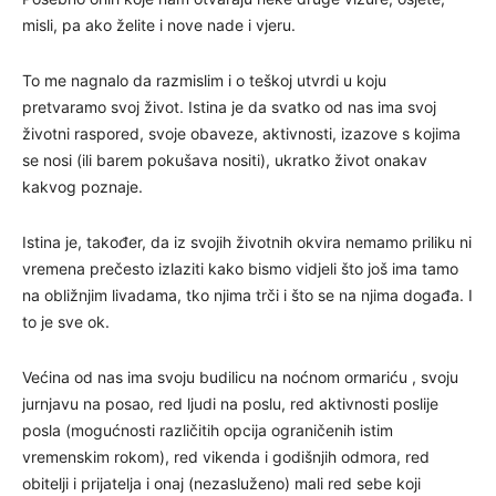
misli, pa ako želite i nove nade i vjeru.
To me nagnalo da razmislim i o teškoj utvrdi u koju
pretvaramo svoj život. Istina je da svatko od nas ima svoj
životni raspored, svoje obaveze, aktivnosti, izazove s kojima
se nosi (ili barem pokušava nositi), ukratko život onakav
kakvog poznaje.
Istina je, također, da iz svojih životnih okvira nemamo priliku ni
vremena prečesto izlaziti kako bismo vidjeli što još ima tamo
na obližnjim livadama, tko njima trči i što se na njima događa. I
to je sve ok.
Većina od nas ima svoju budilicu na noćnom ormariću , svoju
jurnjavu na posao, red ljudi na poslu, red aktivnosti poslije
posla (mogućnosti različitih opcija ograničenih istim
vremenskim rokom), red vikenda i godišnjih odmora, red
obitelji i prijatelja i onaj (nezasluženo) mali red sebe koji