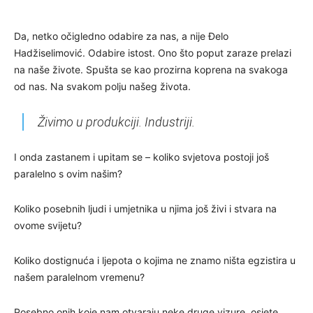
Da, netko očigledno odabire za nas, a nije Đelo
Hadžiselimović. Odabire istost. Ono što poput zaraze prelazi
na naše živote. Spušta se kao prozirna koprena na svakoga
od nas. Na svakom polju našeg života.
Živimo u produkciji. Industriji.
I onda zastanem i upitam se – koliko svjetova postoji još
paralelno s ovim našim?
Koliko posebnih ljudi i umjetnika u njima još živi i stvara na
ovome svijetu?
Koliko dostignuća i ljepota o kojima ne znamo ništa egzistira u
našem paralelnom vremenu?
Posebno onih koje nam otvaraju neke druge vizure, osjete,