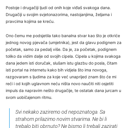
Postoje i drugačiji ljudi od onih koje viđaš svakoga dana.
Drugačiji u svojim svjetonazorima, nastojanjima, željama i
pravcima kojima se kreću.
Ono čemu me podsjetila tako banalna stvar kao što je otkriće
jednog novog pjevača (umjetnika), jest da glavu podignem za
početak, samo za pedalj više. Da je, za početak, podignem
toliko da vidim dalje od svojih cipela. Cipela u kojima svakoga
dana jedem isti doručak, slušam istu glazbu do posla, čitam
isti portal na internetu kako bih vidjela što ima novoga,
razgovaram s ljudima za koje već unaprijed znam što će mi
reći i od kojih uglavnom neću ništa novo naučiti niti osjetiti
impuls da napravim nešto drugačije, te ostatak dana jurcam u
svom uobičajenom ritmu.
Svi nekako zaziremo od nepoznatoga. Sa
strahom prilazimo novim stvarima. Ne bi li
trebalo biti obrnuto? Ne bismo li trebali zazirati