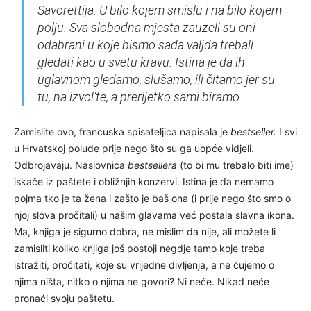
Savorettija. U bilo kojem smislu i na bilo kojem
polju. Sva slobodna mjesta zauzeli su oni
odabrani u koje bismo sada valjda trebali
gledati kao u svetu kravu. Istina je da ih
uglavnom gledamo, slušamo, ili čitamo jer su
tu, na
izvol’te
, a prerijetko sami biramo.
Zamislite ovo, francuska spisateljica napisala je
bestseller.
I svi
u Hrvatskoj polude prije nego što su ga uopće vidjeli.
Odbrojavaju. Naslovnica
bestsellera
(to bi mu trebalo biti ime)
iskače iz paštete i obližnjih konzervi. Istina je da nemamo
pojma tko je ta žena i zašto je baš ona (i prije nego što smo o
njoj slova pročitali) u našim glavama već postala slavna ikona.
Ma, knjiga je sigurno dobra, ne mislim da nije, ali možete li
zamisliti koliko knjiga još postoji negdje tamo koje treba
istražiti, pročitati, koje su vrijedne divljenja, a ne čujemo o
njima ništa, nitko o njima ne govori? Ni neće. Nikad neće
pronaći svoju paštetu.