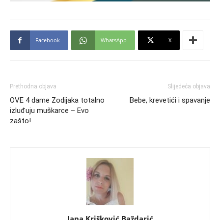
Facebook
WhatsApp
X
Prethodna objava
Slijedeća objava
OVE 4 dame Zodijaka totalno
Bebe, krevetići i spavanje
izluđuju muškarce – Evo
zašto!
Jana Krišković Baždarić