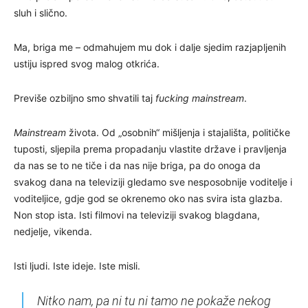
sluh i slično.
Ma, briga me – odmahujem mu dok i dalje sjedim razjapljenih
ustiju ispred svog malog otkrića.
Previše ozbiljno smo shvatili taj
fucking mainstream
.
Mainstream
života. Od „osobnih“ mišljenja i stajališta, političke
tuposti, sljepila prema propadanju vlastite države i pravljenja
da nas se to ne tiče i da nas nije briga, pa do onoga da
svakog dana na televiziji gledamo sve nesposobnije voditelje i
voditeljice, gdje god se okrenemo oko nas svira ista glazba.
Non stop ista. Isti filmovi na televiziji svakog blagdana,
nedjelje, vikenda.
Isti ljudi. Iste ideje. Iste misli.
Nitko nam, pa ni tu ni tamo ne pokaže nekog