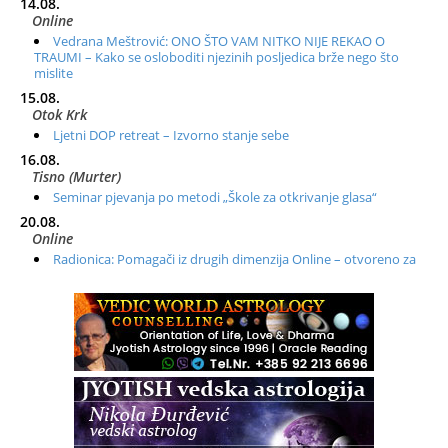
14.08.
Online
Vedrana Meštrović: ONO ŠTO VAM NITKO NIJE REKAO O
TRAUMI – Kako se osloboditi njezinih posljedica brže nego što
mislite
15.08.
Otok Krk
Ljetni DOP retreat – Izvorno stanje sebe
16.08.
Tisno (Murter)
Seminar pjevanja po metodi „Škole za otkrivanje glasa“
20.08.
Online
Radionica: Pomagači iz drugih dimenzija Online – otvoreno za
sve
21.08.
Zagreb+Online
Osnovni ThetaHealing® tečaj, Zagreb i Online
22.08.
Zagreb
Osnovna radionica za izscjeljivanje pranom (Basic Pranic
Healing course)
Pula