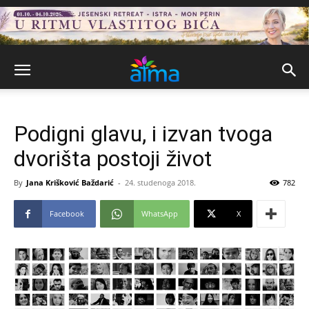
Podigni glavu, i izvan tvoga
dvorišta postoji život
By
Jana Krišković Baždarić
-
24. studenoga 2018.
782
Facebook
WhatsApp
X