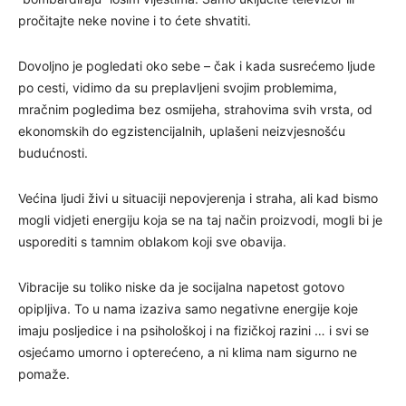
pročitajte neke novine i to ćete shvatiti.
Dovoljno je pogledati oko sebe – čak i kada susrećemo ljude
po cesti, vidimo da su preplavljeni svojim problemima,
mračnim pogledima bez osmijeha, strahovima svih vrsta, od
ekonomskih do egzistencijalnih, uplašeni neizvjesnošću
budućnosti.
Većina ljudi živi u situaciji nepovjerenja i straha, ali kad bismo
mogli vidjeti energiju koja se na taj način proizvodi, mogli bi je
usporediti s tamnim oblakom koji sve obavija.
Vibracije su toliko niske da je socijalna napetost gotovo
opipljiva. To u nama izaziva samo negativne energije koje
imaju posljedice i na psihološkoj i na fizičkoj razini … i svi se
osjećamo umorno i opterećeno, a ni klima nam sigurno ne
pomaže.