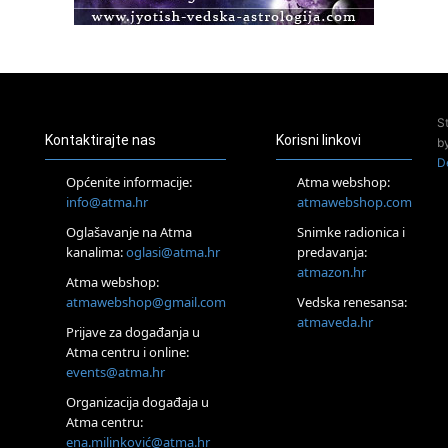
Pula
Access Energetski Facelift®
24.08.
Zagreb
Pjesma srca / Zagreb
Online
S
Tečaj Višeg Vodstva, razvijanja intuicije i Akaša zapisa
Kontaktirajte nas
Korisni linkovi
b
25.08.
D
Online
Općenite informacije:
Atma webshop:
Upisi u program Profesionalni hipnoterapeut — nova
info@atma.hr
atmawebshop.com
generacija kreće 25.08. 2026.
26.08.
Oglašavanje na Atma
Snimke radionica i
Online
kanalima:
oglasi@atma.hr
predavanja:
Postanite Nositelj Vibracije Nove Zemlje
atmazon.hr
Atma webshop:
Škola BaZi – put prema dubljem razumijevanju sebe
atmawebshop@gmail.com
Vedska renesansa:
27.08.
atmaveda.hr
Visoko
Prijave za događanja u
Alemka Dauskardt – Jednodnevna radionica sistemskih
Atma centru i online:
konstelacija
events@atma.hr
28.08.
Organizacija događaja u
Online
Atma centru:
SPAVAJ… Priče za lakšu noć
ena.milinković@atma.hr