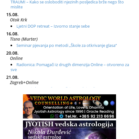
TRAUMI – Kako se osloboditi njezinih posljedica brže nego što
mislite
15.08.
Otok Krk
Ljetni DOP retreat – Izvorno stanje sebe
16.08.
Tisno (Murter)
Seminar pjevanja po metodi „Škole za otkrivanje glasa“
20.08.
Online
Radionica: Pomagači iz drugih dimenzija Online – otvoreno za
sve
21.08.
Zagreb+Online
Osnovni ThetaHealing® tečaj, Zagreb i Online
22.08.
Zagreb
Osnovna radionica za izscjeljivanje pranom (Basic Pranic
Healing course)
Pula
Access BARS®, otpusti stres
23.08.