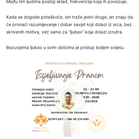
Među tim ljudima postoji sklad, frekvencija koja ih povezuje.
Kada se dogode poteškoće, oni traže jedni druge, jer znaju da
će pronaći razumijevanje i dobar savjet koji dolazi iz srca, bez
skrivenih motiva, već samo za “ljubav” koja dolazi iznutra.
Bezuvjetna ljubav u svim oblicima je pristup boljem svijetu.