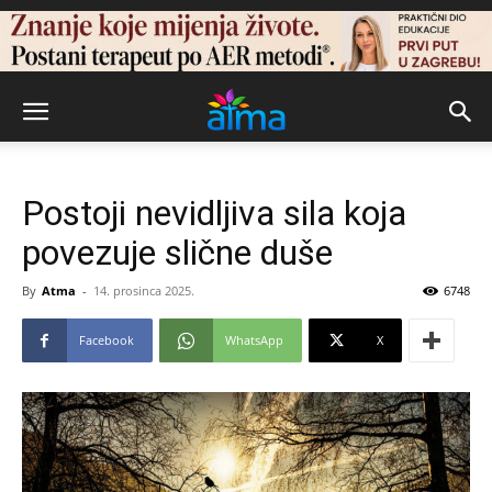
Postoji nevidljiva sila koja
povezuje slične duše
By
Atma
-
14. prosinca 2025.
6748
Facebook
WhatsApp
X