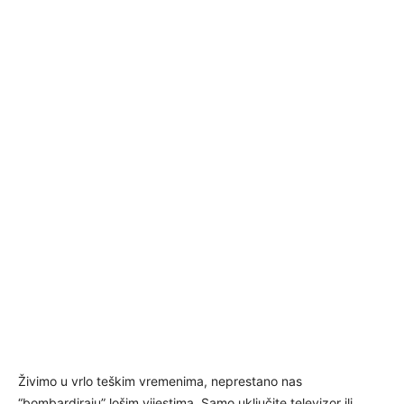
Živimo u vrlo teškim vremenima, neprestano nas
“bombardiraju” lošim vijestima. Samo uključite televizor ili