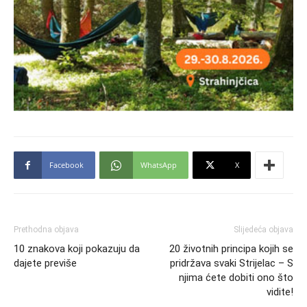
Facebook
WhatsApp
X
Prethodna objava
Slijedeća objava
10 znakova koji pokazuju da
20 životnih principa kojih se
dajete previše
pridržava svaki Strijelac – S
njima ćete dobiti ono što
vidite!