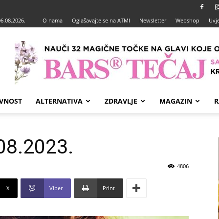
06.08.2026.
O nama
Oglašavajte se na ATMI
Newsletter
Webshop
Uvje
VNOST
ALTERNATIVA
ZDRAVLJE
MAGAZIN
R
08.2023.
4806
X
Viber
Print