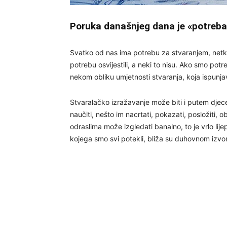
Poruka današnjeg dana je «potreba
Svatko od nas ima potrebu za stvaranjem, netko
potrebu osvijestili, a neki to nisu. Ako smo pot
nekom obliku umjetnosti stvaranja, koja ispunj
Stvaralačko izražavanje može biti i putem djec
naučiti, nešto im nacrtati, pokazati, posložiti, 
odraslima može izgledati banalno, to je vrlo lijep
kojega smo svi potekli, bliža su duhovnom izvor