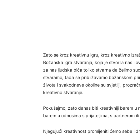
Zato se kroz kreativnu igru, kroz kreativno izr
Božanska igra stvaranja, koja je stvorila nas i ov
za nas ljudska bića toliko stvarna da želimo sud
stvaramo, tada se približavamo božanskom princ
života i svakodneve okoline su svjetliji, prozračn
kreativno stvaranje.
Pokušajmo, zato danas biti kreativniji barem u
barem u odnosima s prijateljima, s partnerom il
Njegujući kreativnost promijeniti ćemo sebe i d