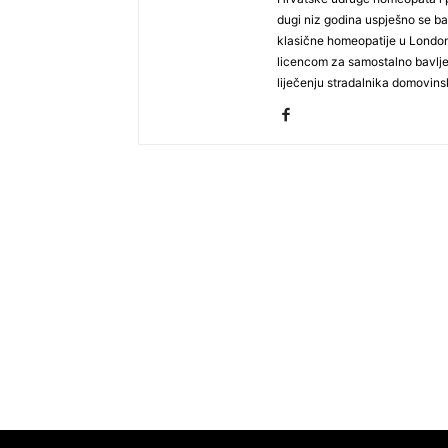
dugi niz godina uspješno se bav
klasične homeopatije u Londo
licencom za samostalno bavlje
liječenju stradalnika domovinsko