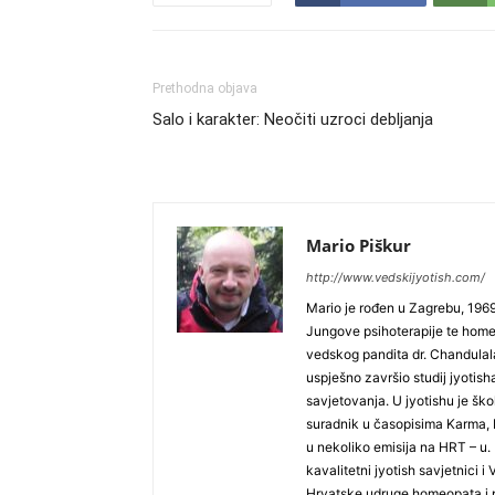
Prethodna objava
Salo i karakter: Neočiti uzroci debljanja
Mario Piškur
http://www.vedskijyotish.com/
Mario je rođen u Zagrebu, 1969
Jungove psihoterapije te homeo
vedskog pandita dr. Chandulal
uspješno završio studij jyotisha
savjetovanja. U jyotishu je ško
suradnik u časopisima Karma, 
u nekoliko emisija na HRT – u. 
kavalitetni jyotish savjetnici i
Hrvatske udruge homeopata i 