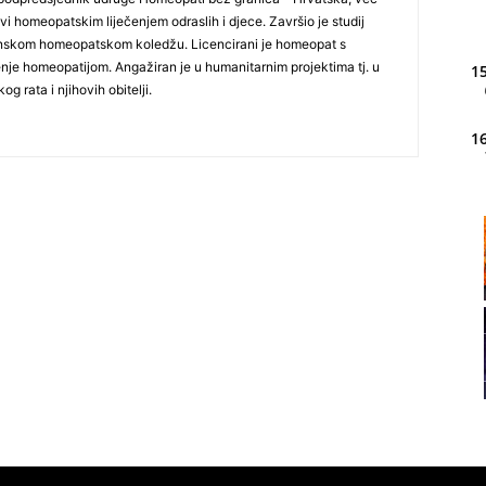
i homeopatskim liječenjem odraslih i djece. Završio je studij
nskom homeopatskom koledžu. Licencirani je homeopat s
nje homeopatijom. Angažiran je u humanitarnim projektima tj. u
15
g rata i njihovih obitelji.
16
20
21
22
23