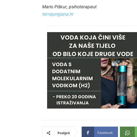
Mario Piškur, psihoterapeut
terrajungiana.hr
Facebook
Podijeli