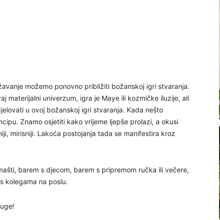
ažavanje možemo ponovno približiti božanskoj igri stvaranja.
aj materijalni univerzum, igra je Maye ili kozmičke iluzije, ali
jelovati u ovoj božanskoj igri stvaranja. Kada nešto
ipu. Znamo osjetiti kako vrijeme ljepše prolazi, a okusi
iji, mirisniji. Lakoća postojanja tada se manifestira kroz
 mašti, barem s djecom, barem s pripremom ručka ili večere,
i s kolegama na poslu.
ruge!