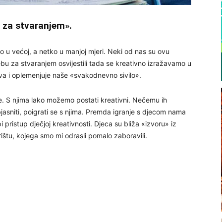
 za stvaranjem».
 u većoj, a netko u manjoj mjeri. Neki od nas su ovu
rebu za stvaranjem osvijestili tada se kreativno izražavamo u
ava i oplemenjuje naše «svakodnevno sivilo».
e. S njima lako možemo postati kreativni. Nečemu ih
objasniti, poigrati se s njima. Premda igranje s djecom nama
i pristup dječjoj kreativnosti. Djeca su bliža «izvoru» iz
ištu, kojega smo mi odrasli pomalo zaboravili.