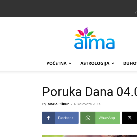
Atma
POČETNA
ASTROLOGIJA
DUHO
Poruka Dana 04.
By
Mario Piškur
-
4. kolovoza 2023.
Facebook
WhatsApp