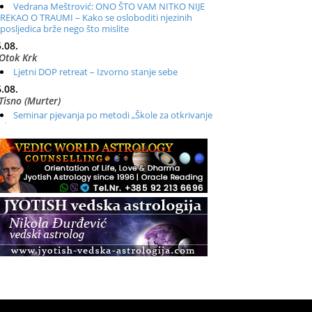
Vedrana Meštrović: ONO ŠTO VAM NITKO NIJE
REKAO O TRAUMI – Kako se osloboditi njezinih
posljedica brže nego što mislite
.08.
Otok Krk
Ljetni DOP retreat – Izvorno stanje sebe
.08.
Tisno (Murter)
Seminar pjevanja po metodi „Škole za otkrivanje
glasa“
.08.
Online
Radionica: Pomagači iz drugih dimenzija Online –
otvoreno za sve
.08.
Zagreb+Online
Osnovni ThetaHealing® tečaj, Zagreb i Online
.08.
Pula
Access BARS®, otpusti stres
.08.
Pula
Access Energetski Facelift®