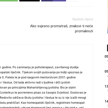
Slijedeća objava
Ako svjesno promatraš, znakovi ti neće
promaknuti
05
. godine. Po zanimanju je psihoterapeut, završenog studija
09
patski liječnik. Tijekom svojih putovanja po Indiji upoznao je
a S. Patela te je pod njegovim mentorstvom 2001. godine
 i Vastua. Od tada aktivno radi s ljudima i drži jyotish
13
lovan po principima Maharishijevog jyotisha. Bio je stalni
Ezoterikus te povremeno pisao za časopis Svjetlost. Gostovao je
Redovito održava školu jyotisha i Vastua te su iz nje izašli mnogi
14
 Vastu praktičari. Kao homeopatski liječnik, registrirani homeopat
podpredsjednik udruge Homeopati bez granica – Hrvatska, već