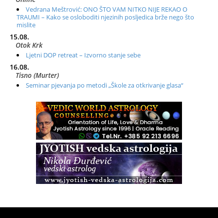
Vedrana Meštrović: ONO ŠTO VAM NITKO NIJE REKAO O
TRAUMI – Kako se osloboditi njezinih posljedica brže nego što
mislite
15.08.
Otok Krk
Ljetni DOP retreat – Izvorno stanje sebe
16.08.
Tisno (Murter)
Seminar pjevanja po metodi „Škole za otkrivanje glasa“
20.08.
Online
Radionica: Pomagači iz drugih dimenzija Online – otvoreno za
sve
21.08.
Zagreb+Online
Osnovni ThetaHealing® tečaj, Zagreb i Online
22.08.
Pula
Access BARS®, otpusti stres
23.08.
Pula
Access Energetski Facelift®