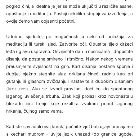
pogled čini, a idealna je jer se može uključiti u različite asane,
opuštanje i meditaciju. Postoji nekoliko stupnjeva izvođenja, a
ovdje ćemo vam objasniti početni.
Udobno sjednite, po mogućnosti u neki od položaja za
meditaciju ili turski sjed. Zatvorite oči. Opustite tijelo držeći
leđa i glavu uspravno. Osvijestite dah u nosnicama i dopustite
disanju da postane smireno i ritmično. Nakon nekog vremena
preusmjerite svjesnost na grlo. Kad disanje postane sporije i
dublje, nježno stegnite ulaz grkljana čineći radnju kao pri
gutanju ili glasnom zviždanju i nastavite s dubokim disanjem
(kroz nos). Ako se izvodi pravilno, doći će do spontanog
laganog uvlačenja trbuha. Zrak koji prolazi kroz novonastalu
blokadu čini trenje koje rezultira zvukom poput laganog
hrkanja, čujnog samo vama.
Kad ste savladali ovaj korak, počnite vježbati ujjayi pranajamu
s kechari mudrom – uvijte jezik unazad (do granice ugode,