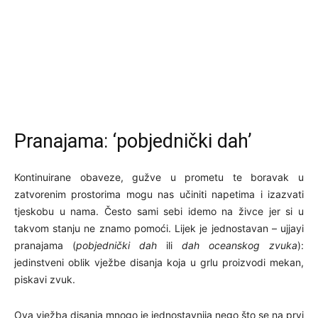
Pranajama: ‘pobjednički dah’
Kontinuirane obaveze, gužve u prometu te boravak u
zatvorenim prostorima mogu nas učiniti napetima i izazvati
tjeskobu u nama. Često sami sebi idemo na živce jer si u
takvom stanju ne znamo pomoći. Lijek je jednostavan – ujjayi
pranajama (
pobjednički dah
ili
dah oceanskog zvuka
):
jedinstveni oblik vježbe disanja koja u grlu proizvodi mekan,
piskavi zvuk.
Ova vježba disanja mnogo je jednostavnija nego što se na prvi