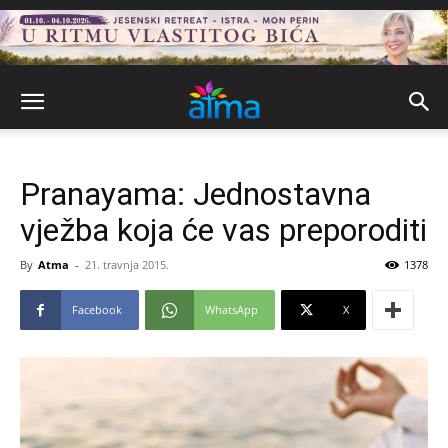
Pranayama: Jednostavna
vježba koja će vas preporoditi
By
Atma
-
21. travnja 2015.
1378
Facebook
WhatsApp
X