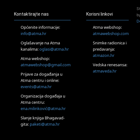
24.08.
S
Zagreb
Kontaktirajte nas
Korisni linkovi
b
Pjesma srca / Zagreb
D
Online
Općenite informacije:
Atma webshop:
Tečaj Višeg Vodstva, razvijanja intuicije i Akaša zapisa
info@atma.hr
atmawebshop.com
26.08.
Oglašavanje na Atma
Snimke radionica i
Online
kanalima:
oglasi@atma.hr
predavanja:
Postanite Nositelj Vibracije Nove Zemlje
atmazon.hr
27.08.
Atma webshop:
Visoko
atmawebshop@gmail.com
Vedska renesansa:
Alemka Dauskardt – Jednodnevna radionica sistemskih
atmaveda.hr
Prijave za događanja u
konstelacija
Atma centru i online:
29.08.
events@atma.hr
Zagreb
HOD PO ŽERAVICI – Seminar koji mijenja tijelo, duh i um
Organizacija događaja u
SoulFest – Festival glazbe, mudrosti i zajedništva
Atma centru:
30.08.
ena.milinković@atma.hr
Zagreb
Slanje knjiga Bhagavad-
Access BARS® edukacija otpusti stres
gita:
paketi@atma.hr
31.08.
Zagreb
Access Energetski Facelift®