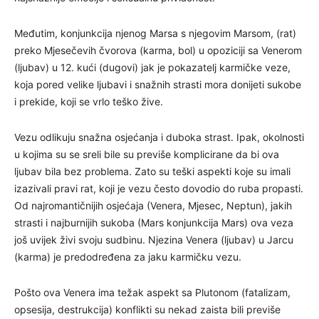
Međutim, konjunkcija njenog Marsa s njegovim Marsom, (rat)
preko Mjesečevih čvorova (karma, bol) u opoziciji sa Venerom
(ljubav) u 12. kući (dugovi) jak je pokazatelj karmičke veze,
koja pored velike ljubavi i snažnih strasti mora donijeti sukobe
i prekide, koji se vrlo teško žive.
Vezu odlikuju snažna osjećanja i duboka strast. Ipak, okolnosti
u kojima su se sreli bile su previše komplicirane da bi ova
ljubav bila bez problema. Zato su teški aspekti koje su imali
izazivali pravi rat, koji je vezu često dovodio do ruba propasti.
Od najromantičnijih osjećaja (Venera, Mjesec, Neptun), jakih
strasti i najburnijih sukoba (Mars konjunkcija Mars) ova veza
još uvijek živi svoju sudbinu. Njezina Venera (ljubav) u Jarcu
(karma) je predodređena za jaku karmičku vezu.
Pošto ova Venera ima težak aspekt sa Plutonom (fatalizam,
opsesija, destrukcija) konflikti su nekad zaista bili previše