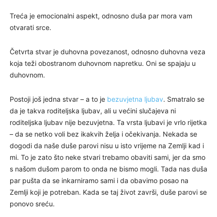
Treća je emocionalni aspekt, odnosno duša par mora vam
otvarati srce.
Četvrta stvar je duhovna povezanost, odnosno duhovna veza
koja teži obostranom duhovnom napretku. Oni se spajaju u
duhovnom.
Postoji još jedna stvar – a to je
bezuvjetna ljubav
. Smatralo se
da je takva roditeljska ljubav, ali u većini slučajeva ni
roditeljska ljubav nije bezuvjetna. Ta vrsta ljubavi je vrlo rijetka
– da se netko voli bez ikakvih želja i očekivanja. Nekada se
dogodi da naše duše parovi nisu u isto vrijeme na Zemlji kad i
mi. To je zato što neke stvari trebamo obaviti sami, jer da smo
s našom dušom parom to onda ne bismo mogli. Tada nas duša
par pušta da se inkarniramo sami i da obavimo posao na
Zemlji koji je potreban. Kada se taj život završi, duše parovi se
ponovo sreću.