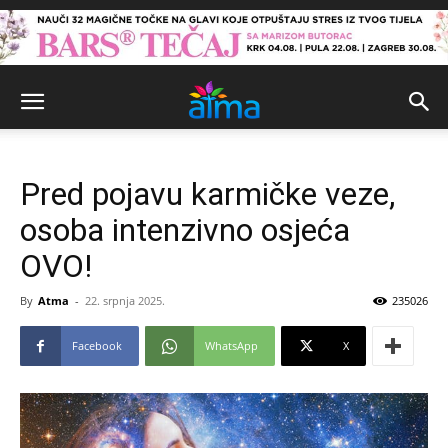
Pred pojavu karmičke veze,
osoba intenzivno osjeća
OVO!
By
Atma
-
22. srpnja 2025.
235026
Facebook
WhatsApp
X