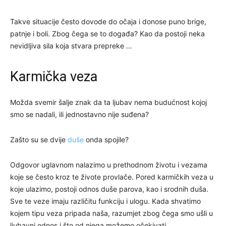
Takve situacije često dovode do očaja i donose puno brige,
patnje i boli. Zbog čega se to događa? Kao da postoji neka
nevidljiva sila koja stvara prepreke …
Karmička veza
Možda svemir šalje znak da ta ljubav nema budućnost kojoj
smo se nadali, ili jednostavno nije suđena?
Zašto su se dvije
duše
onda spojile?
Odgovor uglavnom nalazimo u prethodnom životu i vezama
koje se često kroz te živote provlače. Pored karmičkih veza u
koje ulazimo, postoji odnos duše parova, kao i srodnih duša.
Sve te veze imaju različitu funkciju i ulogu. Kada shvatimo
kojem tipu veza pripada naša, razumjet zbog čega smo ušli u
ljubavni odnos i što od njega možemo očekivati.