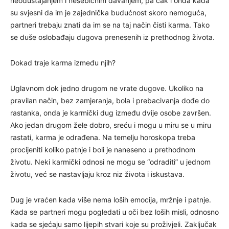
neodustajanjem i nesebičnim davanjem, pa čak i onda kada
su svjesni da im je zajednička budućnost skoro nemoguća,
partneri trebaju znati da im se na taj način čisti karma. Tako
se duše oslobađaju dugova prenesenih iz prethodnog života.
Dokad traje karma između njih?
Uglavnom dok jedno drugom ne vrate dugove. Ukoliko na
pravilan način, bez zamjeranja, bola i prebacivanja dođe do
rastanka, onda je karmički dug između dvije osobe završen.
Ako jedan drugom žele dobro, sreću i mogu u miru se u miru
rastati, karma je odrađena. Na temelju horoskopa treba
procijeniti koliko patnje i boli je naneseno u prethodnom
životu. Neki karmički odnosi ne mogu se “odraditi” u jednom
životu, već se nastavljaju kroz niz života i iskustava.
Dug je vraćen kada više nema loših emocija, mržnje i patnje.
Kada se partneri mogu pogledati u oči bez loših misli, odnosno
kada se sjećaju samo lijepih stvari koje su proživjeli. Zaključak