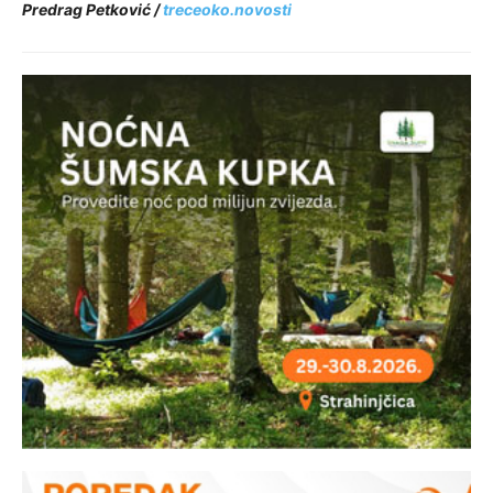
Predrag Petković /
treceoko.novosti