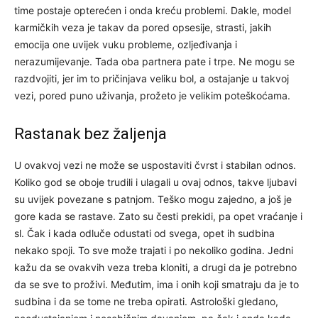
time postaje opterećen i onda kreću problemi. Dakle, model
karmičkih veza je takav da pored opsesije, strasti, jakih
emocija one uvijek vuku probleme, ozljeđivanja i
nerazumijevanje. Tada oba partnera pate i trpe. Ne mogu se
razdvojiti, jer im to pričinjava veliku bol, a ostajanje u takvoj
vezi, pored puno uživanja, prožeto je velikim poteškoćama.
Rastanak bez žaljenja
U ovakvoj vezi ne može se uspostaviti čvrst i stabilan odnos.
Koliko god se oboje trudili i ulagali u ovaj odnos, takve ljubavi
su uvijek povezane s patnjom. Teško mogu zajedno, a još je
gore kada se rastave. Zato su česti prekidi, pa opet vraćanje i
sl. Čak i kada odluče odustati od svega, opet ih sudbina
nekako spoji. To sve može trajati i po nekoliko godina. Jedni
kažu da se ovakvih veza treba kloniti, a drugi da je potrebno
da se sve to proživi. Međutim, ima i onih koji smatraju da je to
sudbina i da se tome ne treba opirati. Astrološki gledano,