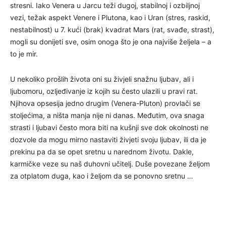
stresni. Iako Venera u Jarcu teži dugoj, stabilnoj i ozbiljnoj
vezi, težak aspekt Venere i Plutona, kao i Uran (stres, raskid,
nestabilnost) u 7. kući (brak) kvadrat Mars (rat, svađe, strast),
mogli su donijeti sve, osim onoga što je ona najviše željela – a
to je mir.
U nekoliko prošlih života oni su živjeli snažnu ljubav, ali i
ljubomoru, ozljeđivanje iz kojih su često ulazili u pravi rat.
Njihova opsesija jedno drugim (Venera-Pluton) provlači se
stoljećima, a ništa manja nije ni danas. Međutim, ova snaga
strasti i ljubavi često mora biti na kušnji sve dok okolnosti ne
dozvole da mogu mirno nastaviti živjeti svoju ljubav, ili da je
prekinu pa da se opet sretnu u narednom životu. Dakle,
karmičke veze su naš duhovni učitelj. Duše povezane željom
za otplatom duga, kao i željom da se ponovno sretnu …