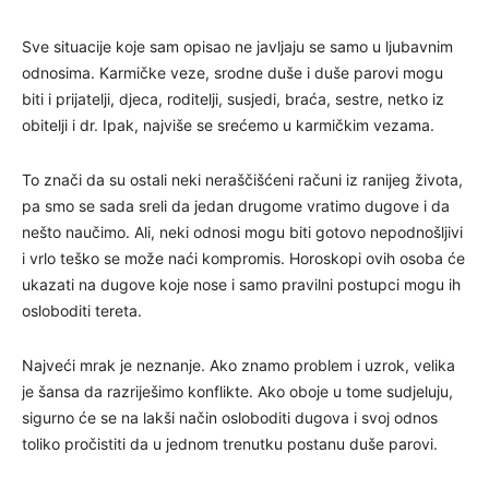
Sve situacije koje sam opisao ne javljaju se samo u ljubavnim
odnosima. Karmičke veze, srodne duše i duše parovi mogu
biti i prijatelji, djeca, roditelji, susjedi, braća, sestre, netko iz
obitelji i dr. Ipak, najviše se srećemo u karmičkim vezama.
To znači da su ostali neki neraščišćeni računi iz ranijeg života,
pa smo se sada sreli da jedan drugome vratimo dugove i da
nešto naučimo. Ali, neki odnosi mogu biti gotovo nepodnošljivi
i vrlo teško se može naći kompromis. Horoskopi ovih osoba će
ukazati na dugove koje nose i samo pravilni postupci mogu ih
osloboditi tereta.
Najveći mrak je neznanje. Ako znamo problem i uzrok, velika
je šansa da razriješimo konflikte. Ako oboje u tome sudjeluju,
sigurno će se na lakši način osloboditi dugova i svoj odnos
toliko pročistiti da u jednom trenutku postanu duše parovi.