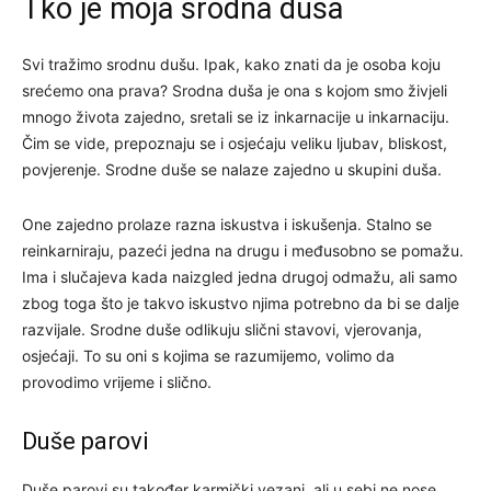
Tko je moja srodna duša
Svi tražimo srodnu dušu. Ipak, kako znati da je osoba koju
srećemo ona prava? Srodna duša je ona s kojom smo živjeli
mnogo života zajedno, sretali se iz inkarnacije u inkarnaciju.
Čim se vide, prepoznaju se i osjećaju veliku ljubav, bliskost,
povjerenje. Srodne duše se nalaze zajedno u skupini duša.
One zajedno prolaze razna iskustva i iskušenja. Stalno se
reinkarniraju, pazeći jedna na drugu i međusobno se pomažu.
Ima i slučajeva kada naizgled jedna drugoj odmažu, ali samo
zbog toga što je takvo iskustvo njima potrebno da bi se dalje
razvijale. Srodne duše odlikuju slični stavovi, vjerovanja,
osjećaji. To su oni s kojima se razumijemo, volimo da
provodimo vrijeme i slično.
Duše parovi
Duše parovi su također karmički vezani, ali u sebi ne nose