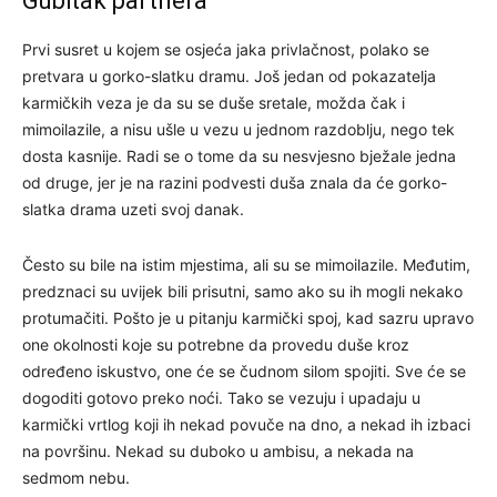
Gubitak partnera
Prvi susret u kojem se osjeća jaka privlačnost, polako se
pretvara u gorko-slatku dramu. Još jedan od pokazatelja
karmičkih veza je da su se duše sretale, možda čak i
mimoilazile, a nisu ušle u vezu u jednom razdoblju, nego tek
dosta kasnije. Radi se o tome da su nesvjesno bježale jedna
od druge, jer je na razini podvesti duša znala da će gorko-
slatka drama uzeti svoj danak.
Često su bile na istim mjestima, ali su se mimoilazile. Međutim,
predznaci su uvijek bili prisutni, samo ako su ih mogli nekako
protumačiti. Pošto je u pitanju karmički spoj, kad sazru upravo
one okolnosti koje su potrebne da provedu duše kroz
određeno iskustvo, one će se čudnom silom spojiti. Sve će se
dogoditi gotovo preko noći. Tako se vezuju i upadaju u
karmički vrtlog koji ih nekad povuče na dno, a nekad ih izbaci
na površinu. Nekad su duboko u ambisu, a nekada na
sedmom nebu.