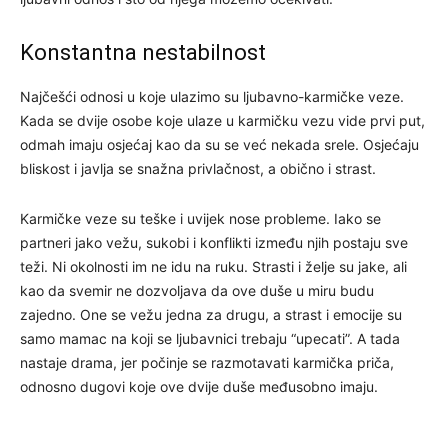
Konstantna nestabilnost
Najčešći odnosi u koje ulazimo su ljubavno-karmičke veze.
Kada se dvije osobe koje ulaze u karmičku vezu vide prvi put,
odmah imaju osjećaj kao da su se već nekada srele. Osjećaju
bliskost i javlja se snažna privlačnost, a obično i strast.
Karmičke veze su teške i uvijek nose probleme. Iako se
partneri jako vežu, sukobi i konflikti između njih postaju sve
teži. Ni okolnosti im ne idu na ruku. Strasti i želje su jake, ali
kao da svemir ne dozvoljava da ove duše u miru budu
zajedno. One se vežu jedna za drugu, a strast i emocije su
samo mamac na koji se ljubavnici trebaju “upecati”. A tada
nastaje drama, jer počinje se razmotavati karmička priča,
odnosno dugovi koje ove dvije duše međusobno imaju.