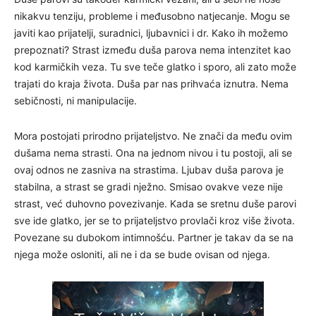
nikakvu tenziju, probleme i međusobno natjecanje. Mogu se
javiti kao prijatelji, suradnici, ljubavnici i dr. Kako ih možemo
prepoznati? Strast između duša parova nema intenzitet kao
kod karmičkih veza. Tu sve teče glatko i sporo, ali zato može
trajati do kraja života. Duša par nas prihvaća iznutra. Nema
sebičnosti, ni manipulacije.
Mora postojati prirodno prijateljstvo. Ne znači da među ovim
dušama nema strasti. Ona na jednom nivou i tu postoji, ali se
ovaj odnos ne zasniva na strastima. Ljubav duša parova je
stabilna, a strast se gradi nježno. Smisao ovakve veze nije
strast, već duhovno povezivanje. Kada se sretnu duše parovi
sve ide glatko, jer se to prijateljstvo provlači kroz više života.
Povezane su dubokom intimnošću. Partner je takav da se na
njega može osloniti, ali ne i da se bude ovisan od njega.