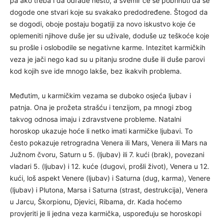
pa ako treba i da odrade nešto, a svemir će se pobrinuti da se
dogode one stvari koje su svakako predodređene. Štogod da
se dogodi, oboje postaju bogatiji za novo iskustvo koje će
oplemeniti njihove duše jer su uživale, doduše uz teškoće koje
su prošle i oslobodile se negativne karme. Intezitet karmičkih
veza je jači nego kad su u pitanju srodne duše ili duše parovi
kod kojih sve ide mnogo lakše, bez ikakvih problema.
Međutim, u karmičkim vezama se duboko osjeća ljubav i
patnja. Ona je prožeta strašću i tenzijom, pa mnogi zbog
takvog odnosa imaju i zdravstvene probleme. Natalni
horoskop ukazuje hoće li netko imati karmičke ljubavi. To
često pokazuje retrogradna Venera ili Mars, Venera ili Mars na
Južnom čvoru, Saturn u 5. (ljubav) ili 7. kući (brak), povezani
vladari 5. (ljubav) i 12. kuće (dugovi, prošli život), Venera u 12.
kući, loš aspekt Venere (ljubav) i Saturna (dug, karma), Venere
(ljubav) i Plutona, Marsa i Saturna (strast, destrukcija), Venera
u Jarcu, Škorpionu, Djevici, Ribama, dr. Kada hoćemo
provjeriti je li jedna veza karmička, uspoređuju se horoskopi