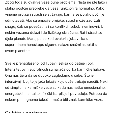
Zbog toga su ovakve veze pune problema. Ništa ne ide lako i
stalno postoje prepreke da veza funkcionira normalno. Kako
vrijeme prolazi i strasti se stišavaju, karma se polako počinje
odmotavati. Ako su emocije prejake, strast može zadržati
snagu, čak se povećati, ali su konflikti i sukobi neminovni. U
nekim vezama dolazi i do fizičkog obračuna. Rat i strast su
djelo planete Mars, pa se kod ovakvih ljubavnika u
usporednom horoskopu sigurno nalaze snažni aspekti sa
ovom planetom.
Sve je prenaglašeno, od ljubavi, seksa do patnje i boli.
Intenzitet ovih suprotnosti su najjača odlika karmičke ljubavi.
Ona nas tjera da se duboko zagledamo u sebe. Što je
intenzivniji bol, to je jača lekcija koju duše trebaju naučiti. Neki
od simptoma karmičke veze su kada nas netko emocionalno,
energetski, mentalno i fizički iscrpljuje i povređuje. Potreba da
nekom pomognemo također može biti znak karmičke veze.