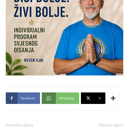
Facebook
WhatsApp
X
Prethodna objava
Slijedeća objava